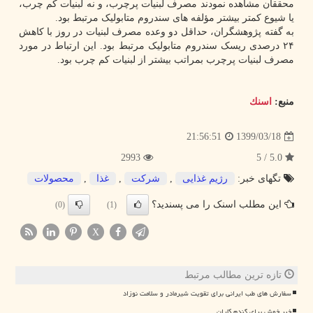
محققان مشاهده نمودند مصرف لبنیات پرچرب، و نه لبنیات کم چرب،
یا شیوع کمتر بیشتر مؤلفه های سندروم متابولیک مرتبط بود.
به گفته پژوهشگران، حداقل دو وعده مصرف لبنیات در روز با کاهش
۲۴ درصدی ریسک سندروم متابولیک مرتبط بود. این ارتباط در مورد
مصرف لبنیات پرچرب بمراتب بیشتر از لبنیات کم چرب بود.
منبع:
اسنك
1399/03/18
21:56:51
2993
5.0 / 5
تگهای خبر:
رژیم غذایی
,
شركت
,
غذا
,
محصولات
این مطلب اسنک را می پسندید؟
(0)
(1)
X
تازه ترین مطالب مرتبط
سفارش های طب ایرانی برای تقویت شیرمادر و سلامت نوزاد
خبر خوش برای گندم کاران