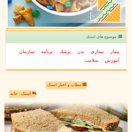
موضوع های اسنك
بیمار
بیماری
بدن
پزشك
برنامه
سازمان
آموزش
سلامت
مطاب و اخبار اسنک
اسنک : خانه