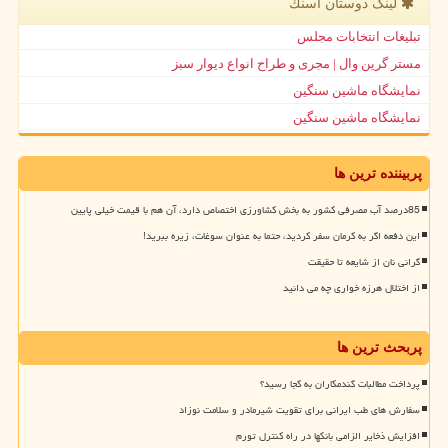
لینک دوستان اسنك
تبلیغات انتخابات مجلس
مستر گرین وال | مجری و طراح انواع دیوار سبز
نمایشگاه ماشین سنگین
نمایشگاه ماشین سنگین
پربیننده ترین ها
85درصد آب مصرفی کشور به بخش کشاورزی اختصاص دارد، آن هم با قیمت خیلی پایین
این دفعه اگر به کرمان سفر کردید، حتما به عنوان سوغات، زیره ببرید!
گرانی نان از شایعه تا حقیقت
از اختلال هرزه خواری چه می دانید
پربحث ترین ها
پرداخت مطالبات گندمکاران به کجا رسید؟
سفارش های طب ایرانی برای تقویت شیرمادر و سلامت نوزاد
افزایش ذخایر الزامی بانکها در راه کنترل تورم