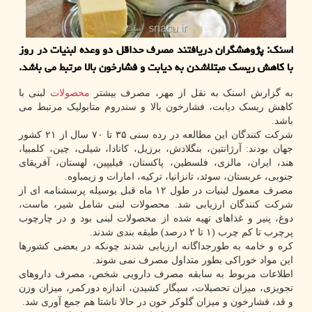
اسنك: پژوهشگران دریافتند مصرف حداقل دو وعده لبنیات در روز
با كاهش ریسك مبتلاشدن به دیابت و فشارخون بالا مرتبط می باشد.
به گزارش اسنک به نقل از مهر، مصرف بیشتر
محصولات
لبنی با
کاهش ریسک دیابت، فشارخون بالا و سندروم متابولیک مرتبط می
باشد.
شرکت کنندگان این مطالعه در رده سنی ۳۵ تا ۷۰ سال از ۲۱ کشور
جهان بودند: آرژانتین، بنگلادش، برزیل، کانادا، شیلی، چین، کلمبیا،
هند، ایران، مالزی، فلسطین، پاکستان، فیلیپین، لهستان، آفریقای
جنوبی، عربستان، سوئد، تانزانیا، ترکیه، امارات و زیمباوه.
مصرف معمول لبنیات در طول ۱۲ ماه قبل بوسیله پرسشنامه ای از
شرکت کنندگان ارزیابی شد. محصولات لبنی شامل شیر، ماست،
دوغ، پنیر و غذاهای تهیه شده از محصولات لبنی بود و در چارچوب
پرچرب تا کم چرب (۱ تا ۲ درصد) طبقه بندی شدند.
کره و خامه به طورجداگانه ارزیابی شدند چونکه در بعضی کشورها
این مواد خوراکی بطور متداول مصرف نمی شوند.
اطلاعات مربوط به سابقه مصرف دارویی شخص، مصرف داروهای
تجویزی، میزان تحصیلات، سیگار کشیدن، اندازه دورکمر، میزان وزن
و قد، فشارخون و میزان گلوکز خون در حالا ناشتا هم جمع آوری شد.