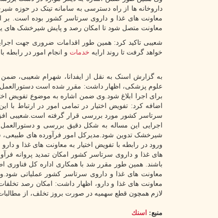
داروخانه ها از راه دسترسی به سامانه تیتک در حوزه ش
معاونت های غذا و داروی سرتاسر کشور بوده است. بر ا
معاونت متصل شود تا امکان رصد و پایش شیرخشک های یارا
شعیبی تاکید کرد: همین طور اقدامات ضروری جهت اجرایی
خواهد گرفت تا روند ارایه
خدمات
و انجام امور در رابطه با
به گزارش اسنک به نقل از ایفدانا، شهرام شعیبی، ضمن مو
علوم پزشکی، اظهار داشت: مقرر شده است دستورالعمل های
برای اجرا ابلاغ شود.وی ضمن اشاره به موضوع تفویض اخت
اضافه کرد: تفویض اختیار در تمامی امور در ارتباط با ا
سرتاسر کشور مورد بررسی قرار گرفته است.شعیبی افزو
اجرایی این مساله به شکل دقیق بررسی و دستورالعمل
شیرخشک تدوین شود.مدیرکل امور فرآورده های طبیعی، س
ورود در رابطه با تفویض اختیار به معاونت های غذا و دارو 
های غذا و داروی سرتاسر کشور امکان تمدید پروانه فرآور
باشند. همین طور مقرر شد با همکاری اداره کل فناوری اطل
معاونت های غذا و داروی سرتاسر کشور عملیاتی شود.و
معاونت های غذا و دارو، اظهار داشت: امکان رصد تخلفات
لازم همچون قطع سهمیه در صورت بروز تخلف، از مطالبات
منبع:
اسنك