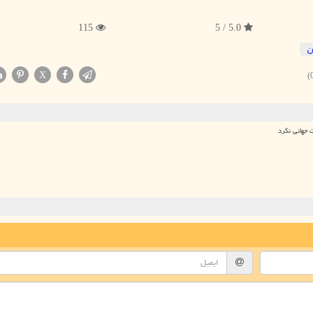
115
5.0 / 5
ن
X
 جهانی نکرد