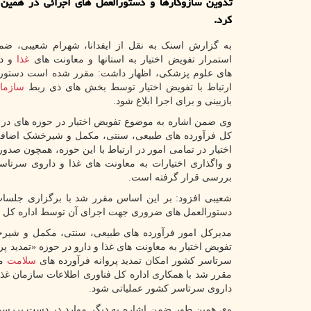
تدوین سازوکارها و دستورالعمل های اجرائی در همین ز
کرد.
به گزارش اسنک به نقل از ایفدانا، شهرام شعیبی، ضم
استمرار تفویض اختیار به استانها و معاونت های
غذا
و دا
های علوم پزشکی، اظهار داشت: مقرر شده است دستورا
ارتباط با تفویض اختیار توسط بخش های ذی ربط
سازما
بازبینی و برای اجرا ابلاغ شود.
وی ضمن اشاره به موضوع تفویض اختیار در حوزه های در را
کل فرآورده های طبیعی، سنتی، مکمل و شیرخشک اضافه
اختیار در تمامی امور در ارتباط با این حوزه، همچون صدور
و واگذاری اختیارات به معاونت های غذا و داروی سرتاس
بررسی قرار گرفته است.
شعیبی افزود: بر این اساس مقرر شد با برگزاری جلسا
دستورالعمل های ضروری جهت اجرای آن توسط اداره کل 
مدیرکل امور فرآورده های طبیعی، سنتی، مکمل و شی
تفویض اختیار به معاونت های غذا و دارو در حوزه «تمدید پر
سرتاسر کشور امکان تمدید پروانه فرآورده های
سلامت
مح
مقرر شد با همکاری اداره کل فناوری اطلاعات سازمان غذا و
داروی سرتاسر کشور عملیاتی شود.
وی همین طور ضمن اشاره به دیگر موارد در دست بررسی ب