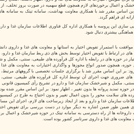
یرخشک و اعمال برخوردهای لازم همچون قطع سهمیه در صورت بروز تخلف، از 
ین اساس مقرر شد با همکاری معاونت بهداشت، سامانه تیتک به سامانه ها
نه ای فراهم گردد.
 سازی این پروسه با همکاری اداره کل فناوری اطلاعات سازمان غذا و دا
 هماهنگی بیشتری دنبال شود.
افقت با استمرار تفویض اختیار به استانها و معاونت های غذا و داروی دانش
 در ارتباط با تفویض اختیار توسط بخش های ذی ربط سازمان غذا و دارو، با
یار در حوزه های در رابطه با اداره کل فرآورده های طبیعی، سنتی، مکمل و
ین حوزه، همچون صدور انواع مجوزها و واگذاری اختیارات به معاونت های غذا 
د: بر این اساس مقرر شد با برگزاری جلسات تخصصی با گروههای مرتبط، 
 های ضروری جهت اجرای آن توسط اداره کل فرآورده های طبیعی، سنتی، 
نتی، مکمل و شیرخشک سازمان غذا و دارو در تشریح رأی کمیسیون قانونی
در حوزه تمدید پروانه ها بدون تغییر ، اظهار نمود: بر این اساس مقرر شده بود
ده های سلامت محور را بدون اعمال تغییر و بدون احتیاج به طرح در کمیسیو
اعات سازمان غذا و دارو و بعد از ایجاد زیرساخت های لازم، اجرای این مساله
ی همین طور ضمن اشاره به دیگر موارد در دست بررسی برای تفویض اختیا
 داروخانه ها از راه دسترسی به سامانه تیتک در حوزه شیرخشک و اعمال بر
 معاونت های غذا و داروی سرتاسر کشور بوده است.