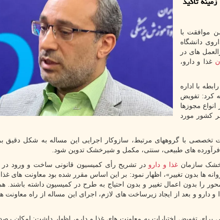
مینه تاکید
ن موافقت با
روی دانشگاه
لعمل های در
ن
غذا و دارو،
بطه با اداره
 کرد: تفویض
 انواع مجوزها
ر کشور مورد
ت تخصصی با گروههای مرتبط، سازوکار اجرایی این مساله به شکل دقیق ب
فرآورده های طبیعی، سنتی، مکمل و شیرخشک تدوین شود.
رخشک سازمان
غذا و دارو
در تشریح رأی کمیسیون قانونی ساخت و ورود در ر
وانه ها بدون تغییر»، اظهار نمود: بر این اساس مقرر شده بود معاونت های غذا 
ور را بدون اعمال تغییر و بدون احتیاج به طرح در کمیسیون داشته باشند. ه
 دارو و بعد از ایجاد زیرساخت های لازم، اجرای این مساله از راه معاونت ها
رای تفویض اختیارات به معاونت های غذا و دارو، اظهار داشت: امکان رصد