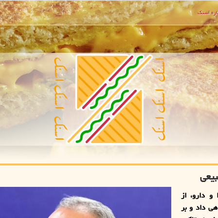
ره اسنك
بیعی
و دارو، از
هی داد و بر