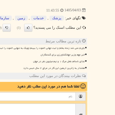
1405/04/03
11:43:55
تگهای خبر:
پزشك
,
خدمات
,
زمین
,
سازما
این مطلب اسنک را می پسندید؟
(0)
(1)
تازه ترین مطالب مرتبط
باورم نمی شد زنده بمانم و ثبت جهانی الموت را ببینم چوبک به تنهایی الموت را ثبت
خبر مهم وزیر جهادکشاورزی برای گندمکاران
غذای ناسالم عامل مرگ ۱ و نیم میلیون نفر در جهان
هشدار به زائرین اربعین این کار در عراق ۲ سال حبس دارد
نظرات بینندگان در مورد این مطلب
لطفا شما هم
در مورد این مطلب
نظر دهید