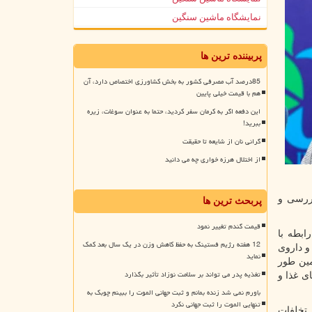
نمایشگاه ماشین سنگین
پربیننده ترین ها
85درصد آب مصرفی کشور به بخش کشاورزی اختصاص دارد، آن
هم با قیمت خیلی پایین
این دفعه اگر به کرمان سفر کردید، حتما به عنوان سوغات، زیره
ببرید!
گرانی نان از شایعه تا حقیقت
از اختلال هرزه خواری چه می دانید
ررسی و
پربحث ترین ها
قیمت گندم تغییر نمود
ابطه با
12 هفته رژیم فستینگ به حفظ کاهش وزن در یک سال بعد کمک
و داروی
نماید
مین طور
تغذیه پدر می تواند بر سلامت نوزاد تأثیر بگذارد
ی غذا و
باورم نمی شد زنده بمانم و ثبت جهانی الموت را ببینم چوبک به
تنهایی الموت را ثبت جهانی نکرد
 تخلفات