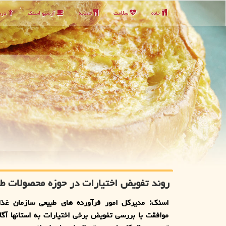
خانه
سلامت
تغذیه
آرشیو اسنك
دربا
روند تفویض اختیارات در حوزه محصولات ط
اسنک: مدیرکل امور فرآورده های طبیعی سازمان غذا 
موافقت با بررسی تفویض برخی اختیارات به استانها آگا