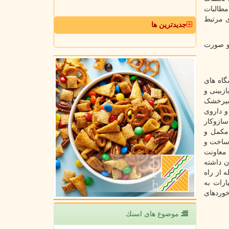
مطالبات
ی مرتبط
جدیدترین ها
رو صورت
گاه های
زبینی و
 شیرخشک
و داروی
سازوکار
مکمل و
 ساخت و
 معاونت
ن داشته
 از راه
رات به
خوردهای
موضوع های اسنك