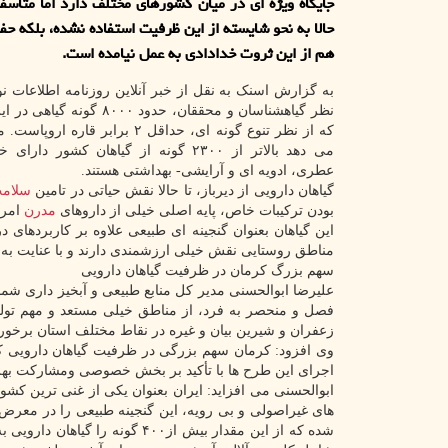
جایگاه ویژه ای در میان کشورهای مختلف دارد اما متاسفان
حالا به نحو شایسته از این ظرفیت استفاده نشده، بلکه ح
هم از این ثروت خدادادی به عمل نیامده است.
به گزارش اسنک به نقل از خبر آنلاین روزنامه اطلاعات ن
نظر گیاهشناسان و محققان، حدود ۸۰۰۰ گ
که از نظر تنوع گونه ای، حداقل ۲ برابر قا
می دهد بالاتر از ۲۳۰۰ گونه از گیاهان کشور د
عطری، ادویه ای و آرایشی- بهداشتی هستند.
گیاهان دارویی از دیرباز، تا حالا نقش حیاتی در تامین
سلام
بودن ترکیبات خاص، پایه اصلی خیلی از داروهای
مدرن
امرو
این گیاهان بعنوان گنجینه ای طبیعی علاوه بر کاربردهای
مناطق روستایی نقش خیلی ارزشمندی دارند و با عنایت به
سهم بزرگ کرمان در ظرفیت گیاهان دارویی
علیرضا ابوالحسنی مدیر کل منابع طبیعی و آبخیز داری شمال
فصل و منحصر به فرد، از مناطق خیلی مستعد و مهم تولید
زعفران و شیرین بیان و غیره در نقاط مختلف استان برخورد
وی افزود: کرمان سهم بزرگی در ظرفیت گیاهان دارویی کش
اجرای این طرح ها با تأکید بر بخش خصوصی ومشارکت بهره 
ابوالحسنی می افزاید: ایران بعنوان یکی از غنی ترین ک
شده که از این مقدار بیش از۴۰۰