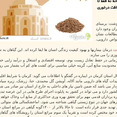
ه نه فقط تا
فاظت درخوری
وشت: برمبنای
ونه گیاهی در ایران وجود دارد
ره اروپاست. مطالعات نشان
ارای خواص دارویی،
ت
، درمان بیماریها و بهبود کیفیت زندگی انسان ها ایفا کرده اند. این گیاهان به 
زی را می سازند.
 درمانی در حفظ تعادل زیست بوم، توسعه اقتصادی و اشتغال و درآمد زایی خص
 محدودیت منابع آبی، گزینه خیلی مناسبی برای کشت های کم آب بشمار می رود
 استان کرمان در اینباره در گفتگو با اطلاعات می گوید: کرمان با شرایط اقلی
ات گیاه های دارویی مانند آلاله، آویشن گل محمدی، حنا، زرشک، زیره سیاه
ار می باشد که ضمن تامین نیاز های داخلی به خارج از استان نیز صادر می شو
ور دارد و می تواند در کشور به پایلوت اجرای طرح هایی در این عرصه تبدی
برداران قدمی مهم برای تحقق بهره وری حداکثری از منابع آب وخاک خواهد ب
شورهای جهان در تنوع زیستی گیاهی شناخته می شود، اماخشکسالی های متوالی
های غیراصولی و بی رویه، این گنجینه طبیعی را در معرض تهدید جدی قرار داده است. تا حالا بالاتر از ۱۴۰۰گون
 گونه را گیاهان دارویی به خود مختص کرده است و تقریباً یک سوم مراتع استان را رویشگاه های گیاه