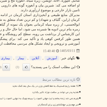
شامل کلپوره، آلاله، آویشن، زیره سیاه، آنغوزه تلخ و شیر
او اضافه می کند: شیرین بیان و آنغوزه گونه های دارویی
تامین بازار خارجی و موضوع ارزآوری دارند.
مدیرکل منابع طبیعی و آبخیزداری استان کرمان در ادام
کرمان (راین، گلباف و شهداد) و کم ترین تعداد متعلق به 
ابوالحسنی، از زیره سیاه کرمانی بعنوان یک نمونه از گیا
زمره بنام ترین ادویه ها شمرده می شود، اما حال حال و ر
این کارشناس از برداشت بی رویه، سطح کم رویشگاه و عدم
همین طور کرفس کوهی یاد و تأکید می کند: برای پیشگیری
آموزشی و ترویجی و ایجاد تشکل های مردمی محافظت از من
1405/03/11
15:40:40
تگهای خبر:
آموزش
,
آنلاین
,
بیمار
,
بیماری
این مطلب اسنک را می پسندید؟
(0)
(1)
تازه ترین مطالب مرتبط
12 هفته رژیم فستینگ به حفظ کاهش وزن در یک سال بعد کمک نماید
تغذیه پدر می تواند بر سلامت نوزاد تأثیر بگذارد
باورم نمی شد زنده بمانم و ثبت جهانی الموت را ببینم چوبک به تنهایی الموت را ثبت
خبر مهم وزیر جهادکشاورزی برای گندمکاران