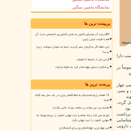
نمایشگاه ماشین سنگین
پربیننده ترین ها
85درصد آب مصرفی کشور به بخش کشاورزی اختصاص دارد، آن
هم با قیمت خیلی پایین
این دفعه اگر به کرمان سفر کردید، حتما به عنوان سوغات، زیره
ببرید!
سبب دارا
گرانی نان از شایعه تا حقیقت
پزشکیان دستور مهم صادر کرد به علاوه جزئیات
وصاً در
.
پربحث ترین ها
می چهار
 و سبز،
12 هفته رژیم فستینگ به حفظ کاهش وزن در یک سال بعد کمک
ند.
نماید
ل گردد،
تغذیه پدر می تواند بر سلامت نوزاد تأثیر بگذارد
ود.
 برداشت
باورم نمی شد زنده بمانم و ثبت جهانی الموت را ببینم چوبک به
تنهایی الموت را ثبت جهانی نکرد
ه گیاهی در مراتع استان شناسایی
ان دارویی
خبر مهم وزیر جهادکشاورزی برای گندمکاران