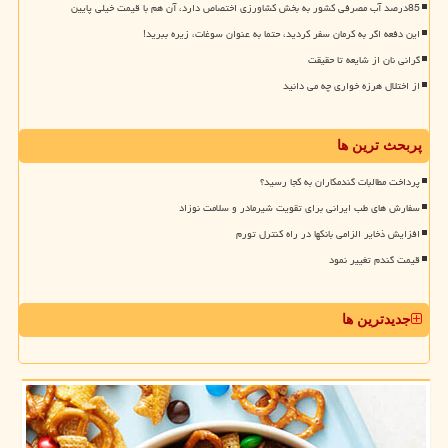
85درصد آب مصرفی کشور به بخش کشاورزی اختصاص دارد، آن هم با قیمت خیلی پایین
این دفعه اگر به کرمان سفر کردید، حتما به عنوان سوغات، زیره ببرید!
گرانی نان از شایعه تا حقیقت
از اختلال هرزه خواری چه می دانید
پربحث ترین ها
پرداخت مطالبات گندمکاران به کجا رسید؟
سفارش های طب ایرانی برای تقویت شیرمادر و سلامت نوزاد
افزایش ذخایر الزامی بانکها در راه کنترل تورم
قیمت گندم تغییر نمود
جدیدترین ها