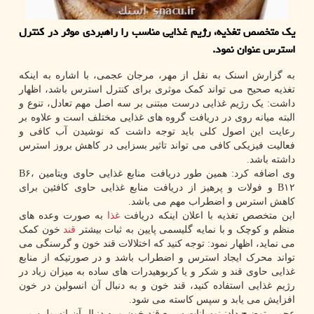
یك متخصص تغذیه، رژیم غذایی مناسب را راهبردی موثر در كنترل
استرس عنوان نمود.
به گزارش اسنک به نقل از مهر، مرجان عجمی، با اشاره به اینکه
تغذیه صحیح می تواند کمک موثری برای کنترل استرس باشد، اظهار
داشت: یک رژیم غذایی درست مبتنی بر سه اصل مهم تعادل، تنوع و
البته میانه روی در دریافت گروه های غذایی مختلف است و علاوه بر
رعایت این اصول کلی باید توجه داشت که نوشیدن آب کافی و
فعالیت فیزیکی کافی می تواند تاثیر بسزایی در کاهش بروز استرس
داشته باشد.
وی اضافه کرد: همین طور دریافت منابع غذایی حاوی ویتامین B۶،
B۱۲ و فولات و پرهیز از دریافت منابع غذایی حاوی کافئین برای
کاهش استرس و اضطراب مهم می باشد.
این متخصص تغذیه با اعلان اینکه دریافت
غذا
به صورت وعده های
منظم و کوچک و با نمایه گلیسمی پایین به ثبات بیشتر
قند
خون کمک
می نماید، اظهار نمود: توجه کنید که اختلالات قند خون و گرسنگی می
تواند محرک ایجاد استرس و اضطراب باشد و در صورتیکه از منابع
غذایی حاوی قند و شکر و یا کربوهیدرات های ساده به میزان زیاد در
رژیم غذایی استفاده کنید، قند خون و به دنبال آن انسولین در خون
افزایش می یابد و سپس کاسته می شود.
عجمی توضیح داد: نوسانات سریع قند خون و به دنبال آن انسولین می