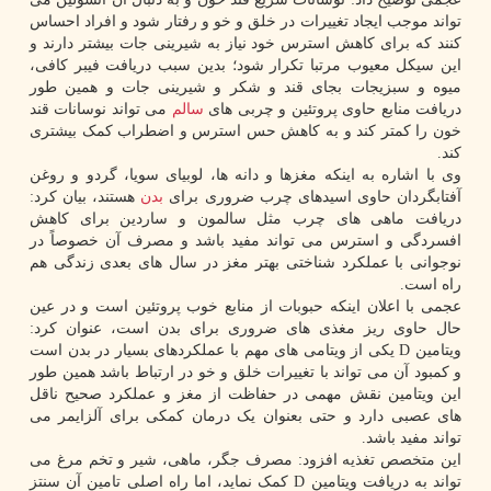
تواند موجب ایجاد تغییرات در خلق و خو و رفتار شود و افراد احساس
کنند که برای کاهش استرس خود نیاز به شیرینی جات بیشتر دارند و
این سیکل معیوب مرتبا تکرار شود؛ بدین سبب دریافت فیبر کافی،
میوه و سبزیجات بجای قند و شکر و شیرینی جات و همین طور
دریافت منابع حاوی پروتئین و چربی های
سالم
می تواند نوسانات قند
خون را کمتر کند و به کاهش حس استرس و اضطراب کمک بیشتری
کند.
وی با اشاره به اینکه مغزها و دانه ها، لوبیای سویا، گردو و روغن
آفتابگردان حاوی اسیدهای چرب ضروری برای
بدن
هستند، بیان کرد:
دریافت ماهی های چرب مثل سالمون و ساردین برای کاهش
افسردگی و استرس می تواند مفید باشد و مصرف آن خصوصاً در
نوجوانی با عملکرد شناختی بهتر مغز در سال های بعدی زندگی هم
راه است.
عجمی با اعلان اینکه حبوبات از منابع خوب پروتئین است و در عین
حال حاوی ریز مغذی های ضروری برای بدن است، عنوان کرد:
ویتامین D یکی از ویتامی های مهم با عملکردهای بسیار در بدن است
و کمبود آن می تواند با تغییرات خلق و خو در ارتباط باشد همین طور
این ویتامین نقش مهمی در حفاظت از مغز و عملکرد صحیح ناقل
های عصبی دارد و حتی بعنوان یک درمان کمکی برای آلزایمر می
تواند مفید باشد.
این متخصص تغذیه افزود: مصرف جگر، ماهی، شیر و تخم مرغ می
تواند به دریافت ویتامین D کمک نماید، اما راه اصلی تامین آن سنتز