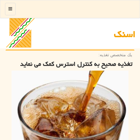
منو
اسنك
یك متخصص تغذیه:
تغذیه صحیح به كنترل استرس كمك می نماید