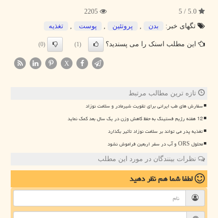
2205
5.0 / 5
تگهای خبر:
بدن
,
پروتئین
,
پوست
,
تغذیه
این مطلب اسنک را می پسندید؟
(0)
(1)
X
تازه ترین مطالب مرتبط
سفارش های طب ایرانی برای تقویت شیرمادر و سلامت نوزاد
12 هفته رژیم فستینگ به حفظ کاهش وزن در یک سال بعد کمک نماید
تغذیه پدر می تواند بر سلامت نوزاد تأثیر بگذارد
محلول ORS و آب در سفر اربعین فراموش نشود
نظرات بینندگان در مورد این مطلب
لطفا شما هم
نظر دهید