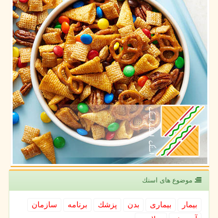
موضوع های اسنك
بیمار
بیماری
بدن
پزشك
برنامه
سازمان