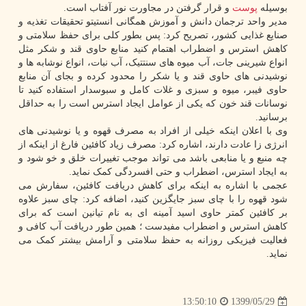
بوسیله
پوست
و قرار گرفتن در مجاورت نور آفتاب است.
مدیر واحد ترجمان دانش و آموزش همگانی انستیتو تحقیقات تغذیه و
صنایع غذایی کشور، تصریح کرد: پس بطور کلی برای حفظ سلامتی و
کاهش استرس و اضطراب اهتمام کنید منابع حاوی قند و شکر مثل
انواع شیرینی جات، آب میوه های سنتتیک، آب نبات، انواع نوشابه ها و
نوشیدنی های حاوی قند و یا شکر را محدود کرده و بجای آن منابع
حاوی فیبر، میوه و سبزی و غلات کامل و سبوسدار استفاده کنید تا
نوسانات قند خون که یکی از عوامل ایجاد استرس است را به حداقل
برسانید.
وی با اعلان اینکه خیلی از افراد به مصرف قهوه و یا نوشیدنی های
انرژی زا عادت دارند، اشاره کرد: مصرف زیاد کافئین فارغ از اینکه از
چه منبع و یا منابعی باشد می تواند موجب تغییرات خلق و خو شود و
به ایجاد استرس، اضطراب و حتی افسردگی کمک نماید.
عجمی با اشاره به اینکه برای کاهش دریافت کافئین، سفارش می
شود قهوه را با چای سبز جایگزین کنید، اضافه کرد: چای سبز علاوه
بر کافئین کمتر حاوی اسید آمینه ای به نام تیانین است که برای
کاهش استرس و اضطراب مفیدست ؛ همین طور دریافت آب کافی و
فعالیت فیزیکی روزانه به حفظ سلامتی و آرامش بیشتر کمک می
نماید.
1399/05/29
13:50:10