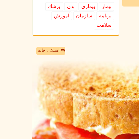
بیمار
بیماری
بدن
پزشك
برنامه
سازمان
آموزش
سلامت
اسنک : خانه