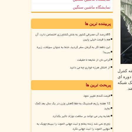
نمایشگاه ماشین سنگین
پربیننده ترین ها
85درصد آب مصرفی کشور به بخش کشاورزی اختصاص دارد، آن
هم با قیمت خیلی پایین
این دفعه اگر به کرمان سفر کردید، حتما به عنوان سوغات، زیره
ببرید!
گرانی نان از شایعه تا حقیقت
از اختلال هرزه خواری چه می دانید
ه کنترل
دوره ای
یک شبکه
پربحث ترین ها
د.
قیمت گندم تغییر نمود
12 هفته رژیم فستینگ به حفظ کاهش وزن در یک سال بعد کمک
نماید
تغذیه پدر می تواند بر سلامت نوزاد تأثیر بگذارد
باورم نمی شد زنده بمانم و ثبت جهانی الموت را ببینم چوبک به
تنهایی الموت را ثبت جهانی نکرد