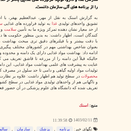
را از برنامه های آتی سازمان دانست.
به گزارش اسنک به نقل از مهر، عبدالعظیم بهفر، با اش
تشویق واحدهای تولیدی
غذا
به تولید فراورده های غذایی
سا
از حد معیار نشان دهنده تمرکز ویژه ما به تأمین
سلامت
و 
کنندگان است، اظهار داشت: به بدین منظور حکومت ها در
با دقت بیشتر و با فیلترهای دقیق تری مبحث بهداشت مو
بعنوان شاخص بهداشتی مهم در کشورهای مختلف پیگیری 
ادامه داد: بهداشت مواد غذایی دارای یک دامنه و محدوده 
حالیکه قبلاً این دامنه را از مزرعه تا قاشق تعریف می کرد
عنایت به پیشرفت های علمی بهداشت مواد غذایی، این دامن
تولیدات مواد اولیه گیاهی و دامی تا حد سلول در مصرف ک
محصولات
در سطح تولید هم اظهار داشت: علاوه بر نظارت
و ناگهانی هم از واحدهای تولیدی مواد غذایی در سطح کشو
تعریف شده که دانشگاه های علوم پزشکی در آن حضور فعال دا
منبع:
اسنك
1403/02/11
11:39:58
تگهای خبر:
برنامه
,
پزشك
,
سازمان
,
سالم