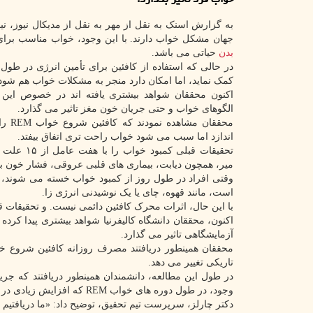
به گزارش اسنک به نقل از مهر به نقل از مدیکال نیوز، ن
جهان مشکل خواب دارند. با این وجود، خواب مناسب برا
بدن
حیاتی می باشد.
در حالی که استفاده از کافئین برای تأمین انرژی در طول 
کمک نماید، اما امکان دارد منجر به مشکلات خواب هم شود
اکنون محققان شواهد بیشتری یافته اند در خصوص این ک
الگوهای خواب و حتی جریان خون مغز تاثیر می گذارد.
محققان مشا
اندازد اما سبب می شود خواب راحت تری اتفاق بیفتد.
تحقیقات قبلی کمبود 
میر، همچون دیابت، بیماری های قلبی عروقی، فشار خون با
وقتی افراد در طول روز از کمبود خواب خسته می شوند، به 
است، مانند قهوه، چای یا یک نوشیدنی انرژی زا.
با این حال، اثرات محرک کافئین دائمی نیست. و تحقیقات
اکنون، محققان دانشگاه کالیفرنیا شواهد بیشتری پیدا کر
آزمایشگاهی تاثیر می گذارد.
تاریکی تغییر می دهد.
در طول این مطالعه، دانشمندان همینطور دریافتند که جری
وجود، در طول دوره های خواب REM که افزایش زیادی در جریان خون مغز وجود داشت، یک استثنا وجود داشت.