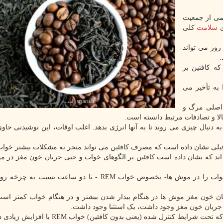
یمی از جمعیت
ی
سلامت
کلی
روز می تواند
.
ه کافئین بر
هده نمودند که کافئین شروع خواب REM را به تأخیر می
خواب را با هفت عامل از ۱۵ علت اصلی مرگ و
لا و تصادفات مرتبط دانسته است.
دنبال چیزی می روند تا به آنها انرژی بدهد. اغلب اوقات، این نوشیدنی حاوی
 قبلی نشان داده است که مصرف کافئین می تواند منجر به مشکلات بیشتر خوا
ده اند که نشان داده است کافئین بر الگوهای خواب و حتی جریان خون مغز در 
محققان همینطور دریافتند مصرف روزانه کافئین شروع خواب را در موش ها- بخصوص خواب REM - تا دو ساعت 
ان خون مغز موش ها در هنگام بیدار شدن بیشتر و در هنگام خواب کمتر است.
دکتر چارلز، سرپرست تیم تحقیق، توضیح داد: «ما دریافتیم که تحت شرایط کنترل شده (یعنی بدون 