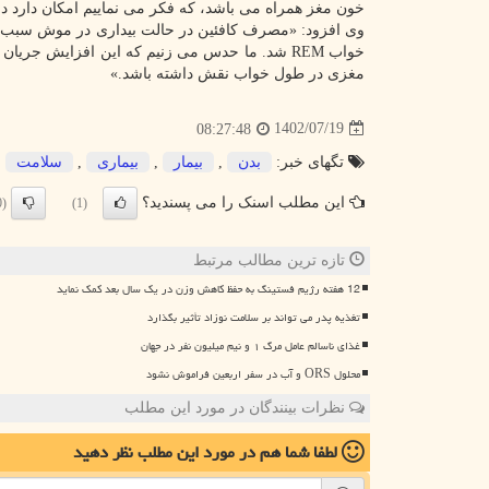
خون مغز همراه می باشد، که فکر می نماییم امکان دارد در عملکرد خواب EM
خواب REM شد. ما حدس می زنیم که این افزایش ج
مغزی در طول خواب نقش داشته باشد.»
1402/07/19
08:27:48
تگهای خبر:
بدن
,
بیمار
,
بیماری
,
سلامت
این مطلب اسنک را می پسندید؟
(0)
(1)
تازه ترین مطالب مرتبط
12 هفته رژیم فستینگ به حفظ کاهش وزن در یک سال بعد کمک نماید
تغذیه پدر می تواند بر سلامت نوزاد تأثیر بگذارد
غذای ناسالم عامل مرگ ۱ و نیم میلیون نفر در جهان
محلول ORS و آب در سفر اربعین فراموش نشود
نظرات بینندگان در مورد این مطلب
لطفا شما هم
در مورد این مطلب
نظر دهید