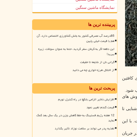
نمایشگاه ماشین سنگین
پربیننده ترین ها
85درصد آب مصرفی کشور به بخش کشاورزی اختصاص دارد، آن
هم با قیمت خیلی پایین
این دفعه اگر به کرمان سفر کردید، حتما به عنوان سوغات، زیره
ببرید!
گرانی نان از شایعه تا حقیقت
از اختلال هرزه خواری چه می دانید
 کافئین
پربحث ترین ها
ب شود.
موش های
افزایش ذخایر الزامی بانکها در راه کنترل تورم
قیمت گندم تغییر نمود
نسبت به چرخه روشنایی تا
12 هفته رژیم فستینگ به حفظ کاهش وزن در یک سال بعد کمک
نماید
 با این
تغذیه پدر می تواند بر سلامت نوزاد تأثیر بگذارد
کافئین) خواب REM با افزایش زیادی در جریان