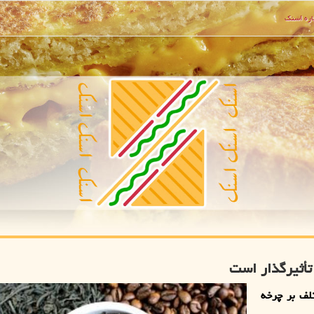
ره اسنك
تأثیرگذار است
لف بر چرخه