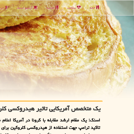
خانه
سلامت
تغذیه
آرشیو اسنك
دربا
یك متخصص آمریكایی تاثیر هیدروكسی كلروك
اسنك: یك مقام ارشد مقابله با كرونا در آمریكا اعلام ن
تاكید ترامپ جهت استفاده از هیدروكسی كلروكین برای د