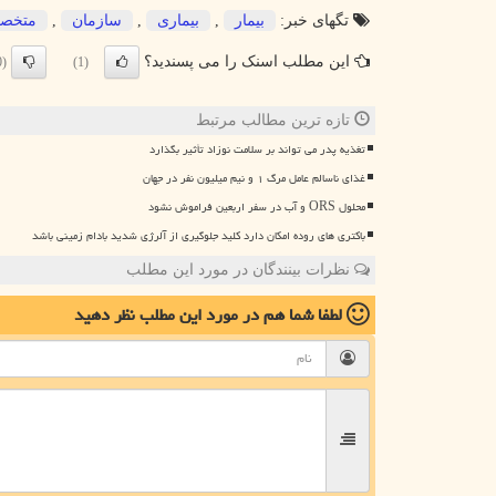
تگهای خبر:
بیمار
,
بیماری
,
سازمان
,
متخص
این مطلب اسنک را می پسندید؟
(0)
(1)
تازه ترین مطالب مرتبط
تغذیه پدر می تواند بر سلامت نوزاد تأثیر بگذارد
غذای ناسالم عامل مرگ ۱ و نیم میلیون نفر در جهان
محلول ORS و آب در سفر اربعین فراموش نشود
باکتری های روده امکان دارد کلید جلوگیری از آلرژی شدید بادام زمینی باشد
نظرات بینندگان در مورد این مطلب
لطفا شما هم
در مورد این مطلب
نظر دهید