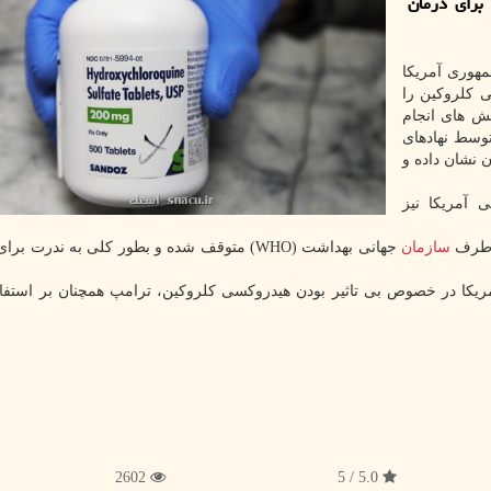
برای درمان
مهوری آمریکا
 کلروکین را
یش های انجام
ی این داروی مورد استفاده در درمان کووید-۱۹ توسط نهادهای
ن نشان داده و
 آمریکا نیز
ز طرف
سازمان
جهانی بهداشت (WHO) متوقف شده و بطور کلی به ندرت بر
مریکا در خصوص بی تاثیر بودن هیدروکسی کلروکین، ترامپ همچنان بر استفاد
2602
5.0 / 5