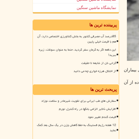
نمایشگاه ماشین سنگین
پربیننده ترین ها
85درصد آب مصرفی کشور به بخش کشاورزی اختصاص دارد، آن
هم با قیمت خیلی پایین
این دفعه اگر به کرمان سفر کردید، حتما به عنوان سوغات، زیره
ببرید!
گرانی نان از شایعه تا حقیقت
ای بیماران
از اختلال هرزه خواری چه می دانید
ه از آن
پربحث ترین ها
سفارش های طب ایرانی برای تقویت شیرمادر و سلامت نوزاد
افزایش ذخایر الزامی بانکها در راه کنترل تورم
قیمت گندم تغییر نمود
12 هفته رژیم فستینگ به حفظ کاهش وزن در یک سال بعد کمک
نماید