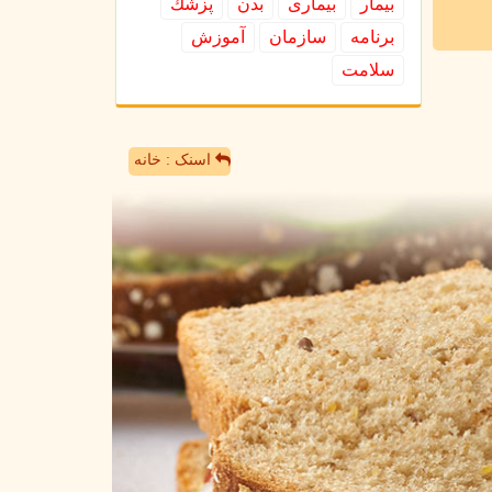
بیمار
بیماری
بدن
پزشك
برنامه
سازمان
آموزش
سلامت
اسنک : خانه