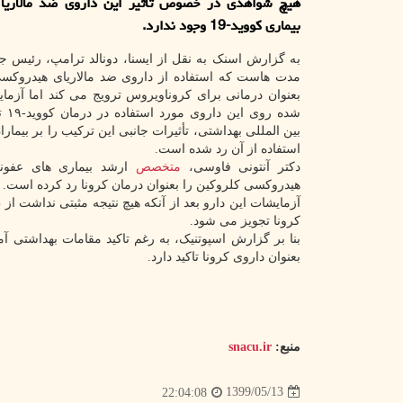
هیچ شواهدی در خصوص تأثیر این داروی ضد مالاریا 
بیماری كووید-19 وجود ندارد.
به گزارش اسنک به نقل از ایسنا، دونالد ترامپ، رئیس ج
مدت هاست که استفاده از داروی ضد مالاریای هیدروکسی
بعنوان درمانی برای کروناویروس ترویج می کند اما آزما
شده رو
بین المللی بهداشتی، تأثیرات جانبی این ترکیب را بر بیمارا
استفاده از آن رد شده است.
دکتر آنتونی فاوسی،
متخصص
ارشد بیماری های عفونی
هیدروکسی کلروکین را بعنوان درمان کرونا رد کرده است.
آزمایشات این دارو بعد از آنکه هیچ نتیجه مثبتی نداشت ا
کرونا تجویز می شود.
بنا بر گزارش اسپوتنیک، به رغم تاکید مقامات بهداشتی آ
بعنوان داروی کرونا تاکید دارد.
منبع:
snacu.ir
1399/05/13
22:04:08