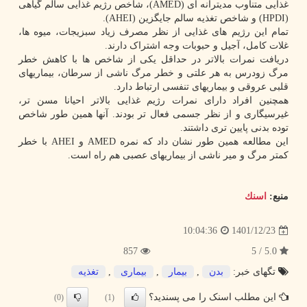
غذایی متناوب مدیترانه ای (AMED)، شاخص رژیم غذایی سالم گیاهی
(HPDI) و شاخص تغذیه سالم جایگزین (AHEI).
تمام این رژیم های غذایی از نظر مصرف زیاد سبزیجات، میوه ها،
غلات کامل، آجیل و حبوبات وجه اشتراک دارند.
دریافت نمرات بالاتر در حداقل یکی از شاخص ها با کاهش خطر
مرگ زودرس به هر علتی و خطر مرگ ناشی از سرطان، بیماریهای
قلبی عروقی و بیماریهای تنفسی ارتباط دارد.
همچنین افراد دارای نمرات رژیم غذایی بالاتر احیانا مسن تر،
غیرسیگاری و از نظر جسمی فعال تر بودند. آنها همین طور شاخص
توده بدنی پایین تری داشتند.
این مطالعه همین طور نشان داد که نمره AMED و AHEI با خطر
کمتر مرگ و میر ناشی از بیماریهای عصبی هم راه است.
منبع:
اسنك
1401/12/23
10:04:36
857
5.0 / 5
تگهای خبر:
بدن
,
بیمار
,
بیماری
,
تغذیه
این مطلب اسنک را می پسندید؟
(0)
(1)