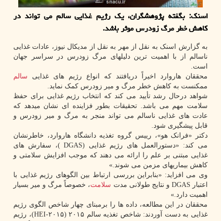
اسنک: بگفته پژوهشگران، یک رژیم غذایی سالم می تواند در
کاهش خطر مرگ زودرس موثر باشد.
به گزارش اسنک به نقل از مهر به نقل از مدیکال نیوز، عادات غذایی
ناسالم از با اهمیت ترین دلیلهای مرگ زودرس در سراسر جهان
است.
محققان هاروارد اخیراً دریافتند که انواع رژیم های غذایی
سالم
ممکنست به کاهش خطر مرگ و میر زودرس کمک نماید.
شواهد درحال رشد تأیید می کند که انتخاب رژیم غذایی برای حفظ
سلامت مهم می باشد. تحقیقات بطور فزاینده ای نشان میدهد که
عادت های غذایی ناسالم می تواند منجر به مرگ و میر زودرس و
قابل پیشگیری شود.
دکتر «فرانک هو»، رییس گروه تغذیه دانشگاه هاروارد، خاطرنشان
می کند: «دستورالعمل های رژیم غذایی (DGAS )، سفارش های
غذایی مبتنی بر علم را ارائه می دهند که موجب افزایش سلامتی و
کاهش بیماریهای مزمن می شوند.»
وی می افزاید: «بنابراین بررسی ارتباط بین الگوهای رژیم غذایی با
اعتبار DGAS و نتایج طولانی مدت
سلامت
، خصوصاً مرگ و میر بسیار
اهمیت دارد.»
محققان در این مطالعه، داده ها را برمبنای چهار شاخص الگوی رژیم
غذایی به دست آوردند: شاخص تغذیه سالم ۲۰۱۵ (HEI-۲۰۱۵)، رژیم