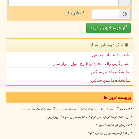
= ۸ بعلاوه ۱
فرستادن بازخورد
لینک دوستان اسنك
تبلیغات انتخابات مجلس
مستر گرین وال | مجری و طراح انواع دیوار سبز
نمایشگاه ماشین سنگین
نمایشگاه ماشین سنگین
پربیننده ترین ها
85درصد آب مصرفی کشور به بخش کشاورزی اختصاص دارد، آن هم با قیمت خیلی پایین
این دفعه اگر به کرمان سفر کردید، حتما به عنوان سوغات، زیره ببرید!
گرانی نان از شایعه تا حقیقت
از اختلال هرزه خواری چه می دانید