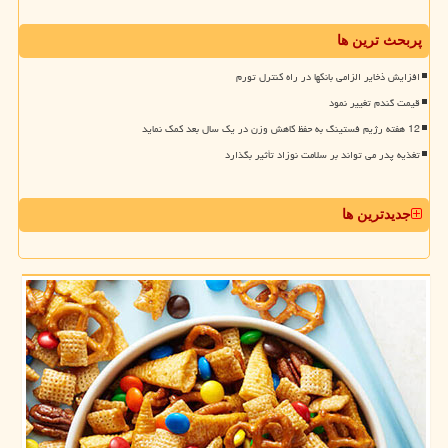
پربحث ترین ها
افزایش ذخایر الزامی بانکها در راه کنترل تورم
قیمت گندم تغییر نمود
12 هفته رژیم فستینگ به حفظ کاهش وزن در یک سال بعد کمک نماید
تغذیه پدر می تواند بر سلامت نوزاد تأثیر بگذارد
جدیدترین ها