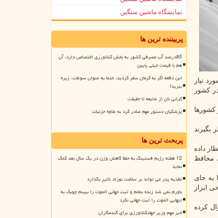
نمایشگاه ماشین سنگین
پربیننده ترین ها
85درصد آب مصرفی کشور به بخش کشاورزی اختصاص دارد، آن
هم با قیمت خیلی پایین
این دفعه اگر به کرمان سفر کردید، حتما به عنوان سوغات، زیره
 مورد نیاز
ببرید!
در کشور
گرانی نان از شایعه تا حقیقت
 کشورها
پزشکیان دستور مهم صادر کرد به علاوه جزئیات
 بگیرند
پربحث ترین ها
طار داده
12 هفته رژیم فستینگ به حفظ کاهش وزن در یک سال بعد کمک
ل محافظ
نماید
 به جای
تغذیه پدر می تواند بر سلامت نوزاد تأثیر بگذارد
حی ابراز
باورم نمی شد زنده بمانم و ثبت جهانی الموت را ببینم چوبک به
تنهایی الموت را ثبت جهانی نکرد
ال کرده
خبر مهم وزیر جهادکشاورزی برای گندمکاران