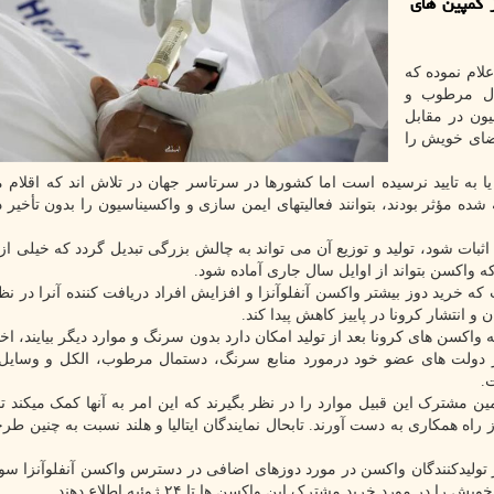
ز كمپین های
علام نموده که
ال مرطوب و
ون در مقابل
 اعضای خویش را
 کووید-۱۹ کاملاً ساخته نشده یا به تایید نرسیده است اما کشورها در سرتاسر جهان در تلاش اند که اقلام
شده مؤثر بودند، بتوانند فعالیتهای ایمن سازی و واکسیناسیون را بدون تأخیر 
ثبات شود، تولید و توزیع آن می تواند به چالش بزرگی تبدیل گردد که خیلی از
که واکسن بتواند از اوایل سال جاری آماده شود.
 خرید دوز بیشتر واکسن آنفلوآنزا و افزایش افراد دریافت کننده آنرا در نظر
 انتشار کرونا در پاییز کاهش پیدا کند.
که واکسن های کرونا بعد از تولید امکان دارد بدون سرنگ و موارد دیگر بیایند، اخ
 از دولت های عضو خود درمورد منابع سرنگ، دستمال مرطوب، الکل و وسای
.
ن مشترک این قبیل موارد را در نظر بگیرند که این امر به آنها کمک میکند تا
 راه همکاری به دست آورند. تابحال نمایندگان ایتالیا و هلند نسبت به چنین طر
از تولیدکنندگان واکسن در مورد دوزهای اضافی در دسترس واکسن آنفلوآنزا سو
 مورد خرید مشترک این واکسن ها تا ۲۴ ژوئیه اطلاع دهند.