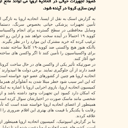
كمبود تجهیزات حیاتی در اتحادیه اروپا می تواند مانع ا
ایمن سازی كرونا در آینده شود.
به گزارش اسنک به نقل از ایسنا، اتحادیه اروپا به تازگی ا
تأمین تجهیزات پزشکی حیاتی بخصوص سرنگ، دستم
وسایل محافظتی در سطح گسترده برای انجام واکسیناسی
کووید ۱۹ احتمالاً در آینده سخت خواهد شد و ازاین رو
ترغیب کرده که خرید مشترک این موارد را در نظر بگیرند.
باآنکه هنوز هیچ واکسنی ضد
برای واکسیناسیون را تأمین کنند تا اگر واکسن های ساخته 
خود آغاز کنند.
در صورتیکه تأثیر یکی از واکسن های در حال ساخت کرونا ا
قصد دارند از آن جلوگیری نمایند. برخی دولت ها امیدوارند 
اتحادیه اروپا هم چنین از کشورهای عضو خود خواسته است که
که این امر سبب شود خطر مبتلا شدن به آنفلوآنزای همزمان و
کمیسیون اتحادیه اروپا، بازوی اجرایی اروپا با اشاره به این
که امکان دارد کمبود این تجهیزات وجود داشته باشد و
شخصی مانند ماسک صورت در اختیارشان سوال کرده است
همینطور از اعضای اتحادیه اروپا خواسته شده است که تأمی
رقابت با یکدیگر با قیمت های بهتری این اقلام ضروری را از
علاقه کردند.
بنا بر گزارش اسپوتنیک، کمیسیون اتحادیه اروپا همینطور 
است. کشورهای عضو اتحادیه اروپا دعوت شده اند تا تمایل خویش را در