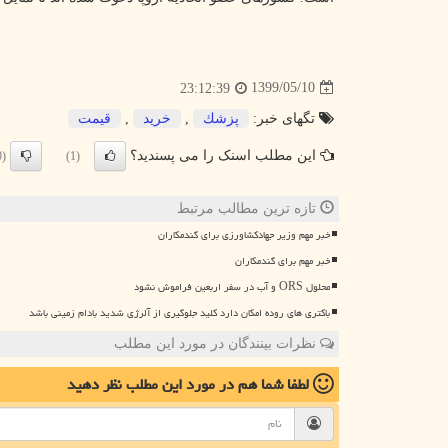
1399/05/10
23:12:39
تگهای خبر:
پزشك
,
خرید
,
قیمت
این مطلب اسنک را می پسندید؟
(0)
(1)
تازه ترین مطالب مرتبط
خبر مهم وزیر جهادکشاورزی برای گندمکاران
خبر مهم برای گندمکاران
محلول ORS و آب در سفر اربعین فراموش نشود
باکتری های روده امکان دارد کلید جلوگیری از آلرژی شدید بادام زمینی باشد
نظرات بینندگان در مورد این مطلب
لطفا شما هم
در مورد این مطلب
نظر دهید