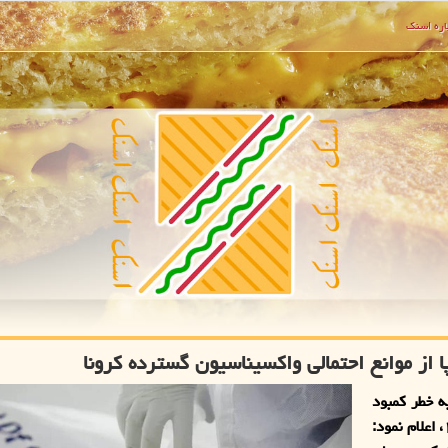
ره اسنك
 از موانع احتمالی واكسیناسیون گسترده كرونا
ه خطر كمبود
تجهیزات مهم برای اجرای گسترده واكسیناسیون كووید-۱۹، اعلام نمود: