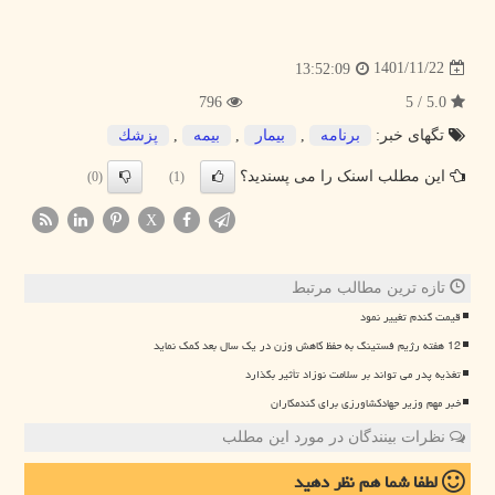
1401/11/22
13:52:09
796
5.0 / 5
تگهای خبر:
برنامه
,
بیمار
,
بیمه
,
پزشك
این مطلب اسنک را می پسندید؟
(0)
(1)
X
تازه ترین مطالب مرتبط
قیمت گندم تغییر نمود
12 هفته رژیم فستینگ به حفظ کاهش وزن در یک سال بعد کمک نماید
تغذیه پدر می تواند بر سلامت نوزاد تأثیر بگذارد
خبر مهم وزیر جهادکشاورزی برای گندمکاران
نظرات بینندگان در مورد این مطلب
لطفا شما هم
نظر دهید