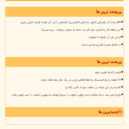
پربیننده ترین ها
85درصد آب مصرفی کشور به بخش کشاورزی اختصاص دارد، آن هم با قیمت خیلی پایین
این دفعه اگر به کرمان سفر کردید، حتما به عنوان سوغات، زیره ببرید!
گرانی نان از شایعه تا حقیقت
از اختلال هرزه خواری چه می دانید
پربحث ترین ها
قیمت گندم تغییر نمود
12 هفته رژیم فستینگ به حفظ کاهش وزن در یک سال بعد کمک نماید
تغذیه پدر می تواند بر سلامت نوزاد تأثیر بگذارد
باورم نمی شد زنده بمانم و ثبت جهانی الموت را ببینم چوبک به تنهایی الموت را ثبت جهانی نکرد
جدیدترین ها