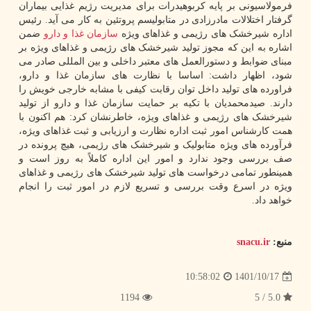
فرمولاسیونی بر پایه کربوهیدرات برای مدیریت رژیم غذایی بیماران
گرفتار اختلالات مادرزادی در متابولیسم پروتئین به کار می آید. رئیس
اداره شیرخشک های رژیمی و غذاهای ویژه
سازمان
غذا و دارو
ضمن
اشاره به این که مجوز تولید شیرخشک های رژیمی و غذاهای ویژه بر
مبنای ضوابط و دستورالعمل های معتبر داخلی و بین المللی صادر می
شود، اظهار داشت: اساسا با نظارت های سازمان غذا و دارو،
فراورده های تولید داخل توان رقابت کیفی با مشابه خارجی خویش را
دارند. صیدمحمدیان با تکیه بر حمایت سازمان غذا و دارو از تولید
شیرخشک های رژیمی و غذاهای ویژه، خاطرنشان کرد: هم اکنون با
همت کارشناس امور ثبت اداره نظارت و ارزیابی و ثبت غذاهای ویژه،
فرآورده های ویژه متابولیک و شیرخشک های رژیمی، هیچ پرونده در
صف بررسی وجود ندارد و امور این اداره کاملاً به روز است و
همینطور تمامی درخواست های تولید شیرخشک های رژیمی و غذاهای
ویژه در اسرع وقت بررسی و تسریع لازم در امور ثبت را انجام
خواهد داد.
منبع:
snacu.ir
1401/10/17
10:58:02
1194
5.0 / 5