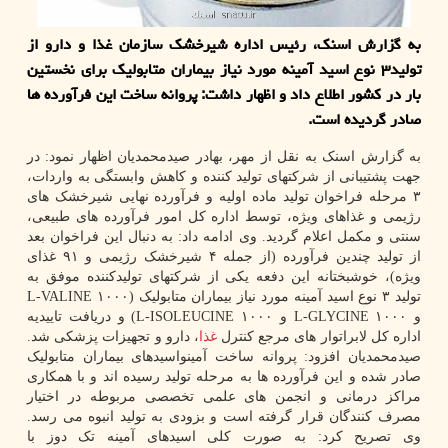
به گزارش اسنک، رئیس اداره شیرخشک سازمان غذا و دارو از
تولید۳ نوع اسید آمینه مورد نیاز بیماران متابولیک برای نخستین
بار در کشور اطلاع داد و اظهار داشت: پروانه ساخت این فرآورده ها
صادر گردیده است.
به گزارش اسنک به نقل از مهر، بهادر صیدمحمدیان اظهار نمود: در
جهت پشتیبانی از شرکتهای تولید کننده و کاهش وابستگی به واردات،
۳ مرحله فراخوان تولید ماده اولیه و فرآورده نهایی شیرخشک های
رژیمی و غذاهای ویژه، توسط اداره کل امور فرآورده های طبیعی،
سنتی و مکمل اعلام گردید. وی ادامه داد: به دنبال این فراخوان بعد
از تولید چندین فرآورده (از جمله ۴ شیرخشک رژیمی و ۹۱ غذای
ویژه)، خوشبختانه این دفعه یکی از شرکتهای تولیدکننده موفق به
تولید ۳ نوع اسید آمینه مورد نیاز بیماران متابولیک (L-VALINE ۱۰۰۰
و L-GLYCINE ۱۰۰۰ و L-ISOLEUCINE ۱۰۰۰) و دریافت تاییدیه
اداره کل لابراتوار های مرجع کنترل
غذا
، دارو و تجهیزات پزشکی شد.
صیدمحمدیان افزود: پروانه ساخت آمینواسیدهای بیماران متابولیک
صادر شده و این فرآورده ها به مرحله تولید رسیده اند و با همکاری
مراکز درمانی و انجمن های علمی تخصصی مربوطه در اختیار
مصرف کنندگان قرار گرفته است و بزودی به تولید انبوه می رسد.
وی تصریح کرد: به صورت کلی اسیدهای آمینه تک دوز با