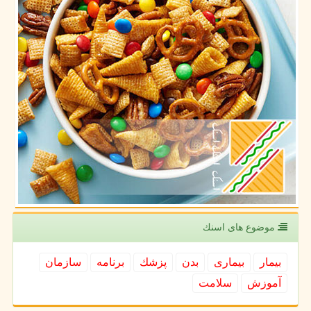
موضوع های اسنك
بیمار
بیماری
بدن
پزشك
برنامه
سازمان
آموزش
سلامت