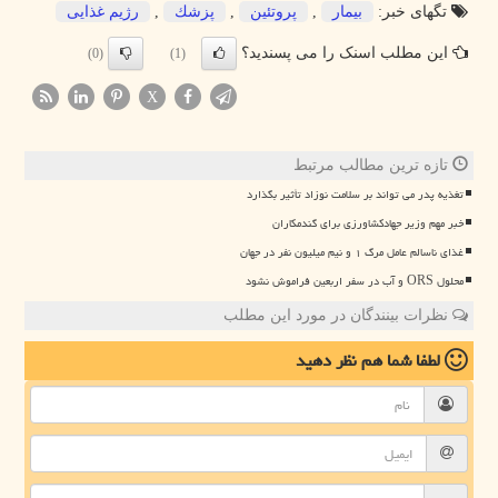
تگهای خبر:
بیمار
,
پروتئین
,
پزشك
,
رژیم غذایی
این مطلب اسنک را می پسندید؟
(0)
(1)
X
تازه ترین مطالب مرتبط
تغذیه پدر می تواند بر سلامت نوزاد تأثیر بگذارد
خبر مهم وزیر جهادکشاورزی برای گندمکاران
غذای ناسالم عامل مرگ ۱ و نیم میلیون نفر در جهان
محلول ORS و آب در سفر اربعین فراموش نشود
نظرات بینندگان در مورد این مطلب
لطفا شما هم
نظر دهید