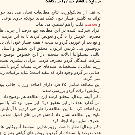
می آید و فشار خون را می کاهد.
به نقل از سایکولوژی، نتایج مطالعات نشان می دهد خو
تواند به کاهش فشار خون کمک نماید چونکه حاوی نوعی 
و
سلامت
قلب را هم تضمین می نماید.
افراد شرکت کننده در این مطالعه پنج درصد از چربی ها
مصرفی خویش را با گردو تعویض کردند تا به این مزیت د
واقع بعد از خوردن گردو به مدت ۶ هفته فشار خون آنان پایین آمد.
پروفسور پنی کریس اترتون، محقق این تحقیق و استاد تغ
ایالتی پنسیلوانیا ایالات متحده، در این خصوص توضیح د
شرکت کنندگان گردو مصرف کردند، مزایای بیشتری نسبت 
رژیم غذایی با مشخصات اسیدهای چرب مشابه گردو داشتند، 
اضافی در گردو وجود دارد که مفید است؛ شاید ترکیبات زی
نمی گردد.
آزمایش اثرات گردو بررسی شدند.
دکتر آلیسا تیندال، محقق ارشد این مطالعه هم توضیح داد: گ
می گذارد. هدف از این تحقیق درک این مورد بود که آیا اسی
وی اضافه کرد: ما این مطالعه را طراحی کردیم تا آزمایش ن
نتایج این مطالعه نشان داد کاهش چربی های اشباع شده 
مصرف سایر مواد ایجاد کرد.
هفت درصد با استفاده از گردو یا روغن های گیاهی بعنوان 