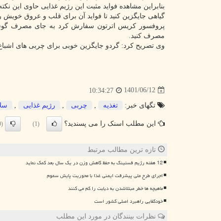
بنابراین مشاهده فواید مثبت این رژیم غذایی حاوی این نک
گیاهی جایگزین کنید تا فواید آن برای قلب و عروق خویش را
پروفسور کریس اترتون سفارش کرد به جای مصرف گوشت 
مصرف کنید.
وی تصریح کرد: گردو جایگزین خوبی برای چربی های اشبا
1401/06/12
10:34:27
تگهای خبر:
تغذیه
,
چربی
,
رژیم غذایی
,
سل
این مطلب اسنک را می پسندید؟
(0)
(1)
تازه ترین مطالب مرتبط
12 هفته رژیم فستینگ به حفظ کاهش وزن در یک سال بعد کمک نماید
اجرای طرح ملی پیشرفت ایمنی غذا با محوریت پایش سموم
ماهیچه ها خطر مبتلاشدن به دیابت را کم می کنند
خودکفایی راهبرد اصلی کشور است
نظرات بینندگان در مورد این مطلب