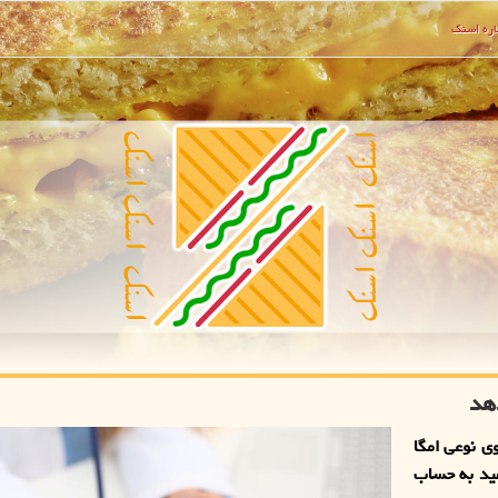
ره اسنك
هد
 نوعی امگا
فید به حساب