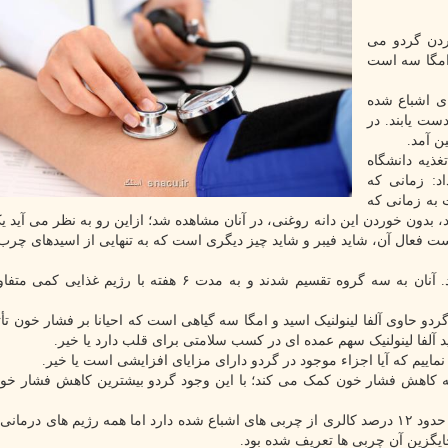
ردن گردو می
امگا سه است
ی اشباع شده
ست یابند. در
ذیه دانشگاه
اد: زمانی که
به زمانی که
بدون خوردن این دانه روغنی، در آنان مشاهده شد؛ ازاین رو به نظر می آید 
ست فعال آن، شاید فیبر و شاید چیز دیگری است که به تنهایی از اسیدهای چرب
این مطالعه شامل ۴۵ فرد دارای اضافه وزن یا چاقی بود. آنان به سه گروه تقسیم شدند و به مدت ۶ هفته با 
ردو حاوی آلفا لینولنیک اسید و امگا سه گیاهی است که احیانا بر فشار خون تأث
د آلفا لینولنیک سهم عمده ای در کسب سلامتی برای قلب دارد یا خیر.
ماییم که آیا اجزاء موجود در گردو دارای مزایای افزایشی است یا خیر.
به کاهش فشار خون کمک می کند؛ با این وجود گردو بیشترین کاهش فشار خون
دکتر تیندال اظهار داشت: رژیم غذایی متوسط آمریکایی ها حدود ۱۲ درصد کالری از چربی های اشباع شده دارد اما همه رژیم های 
جایگزین آن چربی ها تعریف شده بود.