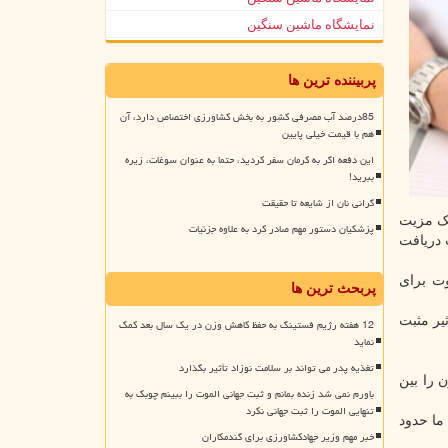
نمایشگاه ماشین سنگین
پربیننده ترین ها
85درصد آب مصرفی کشور به بخش کشاورزی اختصاص دارد، آن
هم با قیمت خیلی پایین
این دفعه اگر به کرمان سفر کردید، حتما به عنوان سوغات، زیره
ببرید!
گرانی نان از شایعه تا حقیقت
یک مزیت
پزشکیان دستور مهم صادر کرد به علاوه جزئیات
 دریافت
رژیم غذایی کمی متفاوت برای
پربحث ترین ها
یر مثبت
12 هفته رژیم فستینگ به حفظ کاهش وزن در یک سال بعد کمک
نماید
تغذیه پدر می تواند بر سلامت نوزاد تأثیر بگذارد
 را بین
باورم نمی شد زنده بمانم و ثبت جهانی الموت را ببینم چوبک به
تنهایی الموت را ثبت جهانی نکرد
درمانی ما حدود
خبر مهم وزیر جهادکشاورزی برای گندمکاران