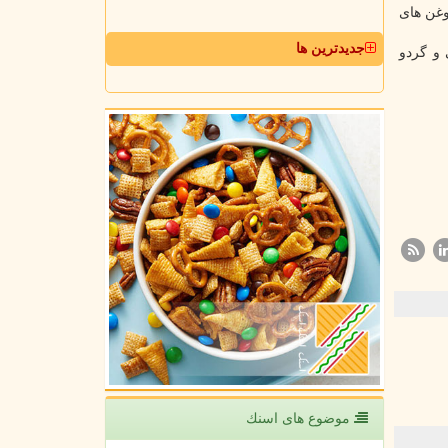
وغن های
جدیدترین ها
و گردو
موضوع های اسنك