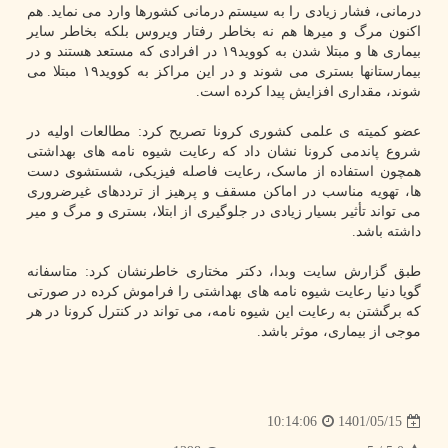
درمانی، فشار زیادی را به سیستم درمانی کشورها وارد می نماید. هم
اکنون مرگ و میرها هم نه بخاطر رفتار ویروس بلکه بخاطر سایر
بیماری ها و مبتلا شدن به کووید۱۹ در افرادی که مستعد هستند و در
بیمارستانها بستری می شوند و در این مراکز به کووید۱۹ مبتلا می
شوند، مقداری افزایش پیدا کرده است.
عضو کمیته ی علمی کشوری کرونا تصریح کرد: مطالعات اولیه در
شروع پاندمی کرونا نشان داد که رعایت شیوه نامه های بهداشتی
همچون استفاده از ماسک، رعایت فاصله فیزیکی، شستشوی دست
ها، تهویه مناسب در اماکن مسقف و پرهیز از ترددهای غیرضروری
می تواند تأثیر بسیار زیادی در جلوگیری از ابتلا، بستری و مرگ و میر
داشته باشد.
طبق گزارش سایت وبدا، دکتر مختاری خاطرنشان کرد: متاسفانه
گویا دنیا رعایت شیوه نامه های بهداشتی را فراموش کرده در صورتی
که برگشتن به رعایت این شیوه نامه، می تواند در کنترل کرونا در هر
موجی از بیماری، موثر باشد.
1401/05/15
10:14:06