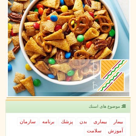
موضوع های اسنك
بیمار
بیماری
بدن
پزشك
برنامه
سازمان
آموزش
سلامت