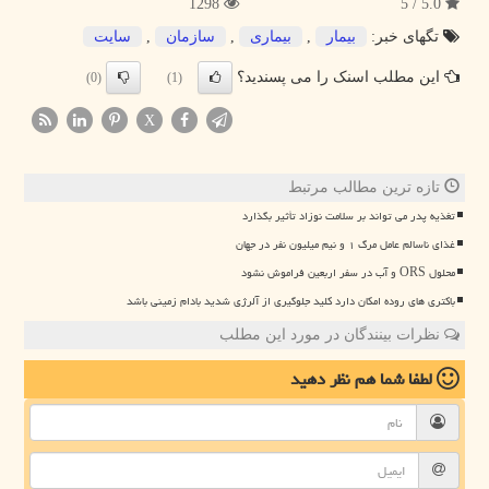
1298
5.0 / 5
تگهای خبر:
بیمار
,
بیماری
,
سازمان
,
سایت
این مطلب اسنک را می پسندید؟
(0)
(1)
X
تازه ترین مطالب مرتبط
تغذیه پدر می تواند بر سلامت نوزاد تأثیر بگذارد
غذای ناسالم عامل مرگ ۱ و نیم میلیون نفر در جهان
محلول ORS و آب در سفر اربعین فراموش نشود
باکتری های روده امکان دارد کلید جلوگیری از آلرژی شدید بادام زمینی باشد
نظرات بینندگان در مورد این مطلب
لطفا شما هم
نظر دهید