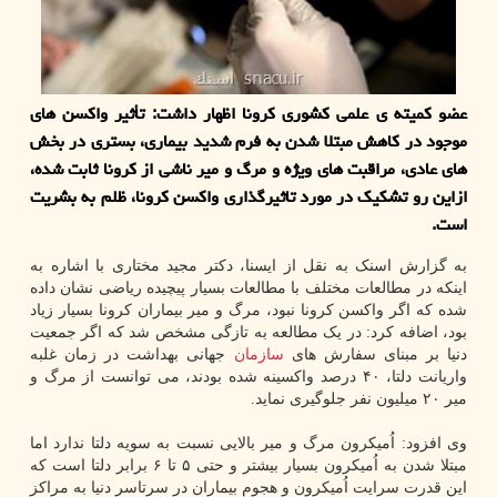
عضو کمیته ی علمی کشوری کرونا اظهار داشت: تأثیر واکسن های
موجود در کاهش مبتلا شدن به فرم شدید بیماری، بستری در بخش
های عادی، مراقبت های ویژه و مرگ و میر ناشی از کرونا ثابت شده،
ازاین رو تشکیک در مورد تاثیرگذاری واکسن کرونا، ظلم به بشریت
است.
به گزارش اسنک به نقل از ایسنا، دکتر مجید مختاری با اشاره به
اینکه در مطالعات مختلف با مطالعات بسیار پیچیده ریاضی نشان داده
شده که اگر واکسن کرونا نبود، مرگ و میر بیماران کرونا بسیار زیاد
بود، اضافه کرد: در یک مطالعه به تازگی مشخص شد که اگر جمعیت
دنیا بر مبنای سفارش های
سازمان
جهانی بهداشت در زمان غلبه
واریانت دلتا، ۴۰ درصد واکسینه شده بودند، می توانست از مرگ و
میر ۲۰ میلیون نفر جلوگیری نماید.
وی افزود: اُمیکرون مرگ و میر بالایی نسبت به سویه دلتا ندارد اما
مبتلا شدن به اُمیکرون بسیار بیشتر و حتی ۵ تا ۶ برابر دلتا است که
این قدرت سرایت اُمیکرون و هجوم بیماران در سرتاسر دنیا به مراکز