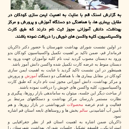
به گزارش اسنک قم با عنایت به اهمیت ایمن سازی کودکان در
مقابل بیماری ها، با هماهنگی دو دستگاه آموزش و پرورش و مرکز
بهداشت، دانش آموزانی مجوز ثبت نام دارند که طبق کارت
واکسیناسیون، کلیه واکسن های خویش را دریافت نموده باشند.
در اولین نشست شورای بهداشت شهرستان با حضور دکتر ذاکریان
فرماندار قم، ضمن تاکید بر اهمیت تکمیل واکسیناسیون کودکان بدو
ورود به دبستان مصوب گردید ثبت نام کلیه نوآموزان جهت ورود به
دبستان منوط به عرضه کارت تکمیل شده واکسن دانش آموز باشد.
همینطور در این نشست تاکید گردید با عنایت به اهمیت ایمن سازی
کودکان در مقابل بیماری ها، با هماهنگی دو دستگاه
آموزش
و پرورش
و مرکز بهداشت، دانش آموزانی مجوز ثبت نام دارند که طبق کارت
واکسیناسیون، کلیه واکسن های خویش را دریافت نموده باشند.
از مباحث دیگر این جلسه، میتوان به ساماندهی بازار روزها، پیگیری و
نظارت مستمر بازرسان مرکز بهداشت و دستگاههای مرتبط بر
فعالیت و عدم عرضه
محصولات
غیربهداشتی در بازار روزها، و هم
تأمین آب آشامیدنی
سالم
بخش ها و روستاهای تابعه استان قم اشاره
نمود.
ذاکریان ضمن اشاره به اهمیت استان قم از نظر جغرافیایی و
استراتژیکی، فلسفه تشکیل جلسات شورای بهداشت شهرستان را