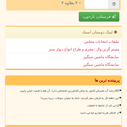
= ۴ بعلاوه ۴
فرستادن بازخورد
لینک دوستان اسنك
تبلیغات انتخابات مجلس
مستر گرین وال | مجری و طراح انواع دیوار سبز
نمایشگاه ماشین سنگین
نمایشگاه ماشین سنگین
پربیننده ترین ها
85درصد آب مصرفی کشور به بخش کشاورزی اختصاص دارد، آن هم با قیمت خیلی پایین
این دفعه اگر به کرمان سفر کردید، حتما به عنوان سوغات، زیره ببرید!
گرانی نان از شایعه تا حقیقت
از اختلال هرزه خواری چه می دانید