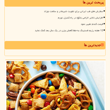
پربحث ترین ها
سفارش های طب ایرانی برای تقویت شیرمادر و سلامت نوزاد
افزایش ذخایر الزامی بانکها در راه کنترل تورم
قیمت گندم تغییر نمود
12 هفته رژیم فستینگ به حفظ کاهش وزن در یک سال بعد کمک نماید
جدیدترین ها