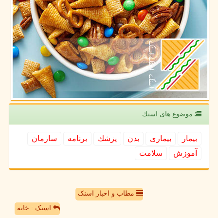
موضوع های اسنك
بیمار
بیماری
بدن
پزشك
برنامه
سازمان
آموزش
سلامت
مطاب و اخبار اسنک
اسنک : خانه