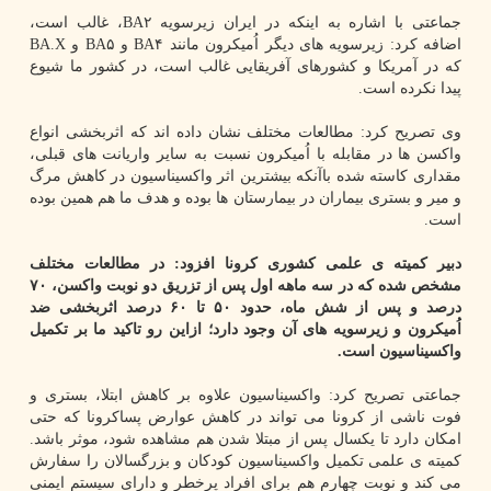
جماعتی با اشاره به اینکه در ایران زیرسویه BA۲، غالب است،
اضافه کرد: زیرسویه های دیگر اُمیکرون مانند BA۴ و BA۵ و BA.X
که در آمریکا و کشورهای آفریقایی غالب است، در کشور ما شیوع
پیدا نکرده است.
وی تصریح کرد: مطالعات مختلف نشان داده اند که اثربخشی انواع
واکسن ها در مقابله با اُمیکرون نسبت به سایر واریانت های قبلی،
مقداری کاسته شده باآنکه بیشترین اثر واکسیناسیون در کاهش مرگ
و میر و بستری بیماران در بیمارستان ها بوده و هدف ما هم همین بوده
است.
دبیر کمیته ی علمی کشوری کرونا افزود: در مطالعات مختلف
مشخص شده که در سه ماهه اول پس از تزریق دو نوبت واکسن، ۷۰
درصد و پس از شش ماه، حدود ۵۰ تا ۶۰ درصد اثربخشی ضد
اُمیکرون و زیرسویه های آن وجود دارد؛ ازاین رو تاکید ما بر تکمیل
واکسیناسیون است.
جماعتی تصریح کرد: واکسیناسیون علاوه بر کاهش ابتلا، بستری و
فوت ناشی از کرونا می تواند در کاهش عوارض پساکرونا که حتی
امکان دارد تا یکسال پس از مبتلا شدن هم مشاهده شود، موثر باشد.
کمیته ی علمی تکمیل واکسیناسیون کودکان و بزرگسالان را سفارش
می کند و نوبت چهارم هم برای افراد پرخطر و دارای سیستم ایمنی