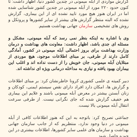
گزارش مواردی از آبله میمونی در چندین کشور دنیا، اظهار داشت: تا
کنون حدود ۲۲۰ مورد از آبله میمونی در چندین کشور شناسایی شده
اما در ایران هنوز هیچ مورد تایید نشده ای از این بیماری، گزارش
نشده که البته منتظر گزارش های بیشتر از سایر کشورها و پروتکل و
روش های تشخیصی
سازمان
جهانی بهداشت هستیم.
وی با اشاره به اینکه بنظر نمی رسد که آبله میمونی، مشکل و
مسئله ای جدی باشد، اظهار داشت: معاونت های بهداشت و درمان
وزارت بهداشت برای بروز احتمالی آبله میمونی در کشور، آمادگی
کامل دارند از طرفی، بر مبنای اطلاعات موجود، هیچ موردی از
مبتلایان آبله میمونی، جان خویش را از دست نداده اند و اغلب این
بیماران بهبود یافته و نیازی به مداخله درمانی ویژه ای نداشته اند.
دبیر کمیته ی علمی کشوری کرونا خاطرنشان کرد: بر مبنای اطلاعات
و گزارش ها، امکان دارد افراد دارای نقص سیستم ایمنی، کودکان و
زنان آبستن بیشتر در معرض آبله میمونی باشند و علایم این بیماری
هم خفیف گزارش شده که جای نگرانی نیست. از طرفی سرعت
انتقال آبله میمونی بالا نیست.
جماعتی تصریح کرد: باتوجه به این که هنوز اطلاعات کافی از آبله
میمونی در دنیا وجود ندارد، منتظریم که از جانب سازمان جهانی
بهداشت و سازمان های علمی سایر کشورها، اطلاعات بیشتری در این
حوزه حاصل شود.