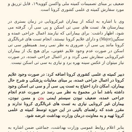
ضعیف بر مبنای تصمیمات کمیته ملی واکسن کووید۱۹، قابل تزریق و
مورد سفارش کمیته ی علمی کشوری کرونا است.
وی با اشاره به اینکه از بیماران غیرکرونایی در زمان بستری در
بیمارستان ها، تست های سی تی اسکن و پی سی آر، گرفته می
شود، اظهار داشت: برای بیمارانی که نیازمند اعمال جراحی عمده و
سنگین(Major) و دارای علایم کرونا نیستند، انجام تست های غربالگری
کرونا مانند پی سی آر، ضروری به نظر نمی رسد. همینطور سی تی
اسکن در صورت عدم وجود علایم عفونی، برای هیچ یک از بیماران
غیرکرونایی سفارش نمی گردد و در اعمال جراحی عمده، در صورت
نیاز میتوان از عکس سینه بهره برد و نیازی به سی تی اسکن نیست.
دبیر کمیته ی علمی کشوری کرونا اضافه کرد: در صورت وجود علایم
کرونا در اعمال جراحی عمده، بر مبنای معاینات پزشکی و شرح حال
بیماران، امکان دارد احتیاج به تست پی سی آر و سی تی اسکن وجود
داشته باشد اما در مجموع به نظر می رسد در صورت عدم انجام
جراحی عمده، ضعیف نبودن سیستم ایمنی
بدن
و مسن نبودن،
بیماران غیر کرونایی نیازی به تست های غربالگری کرونا ندارند و
مقرر شده که راهنمای بالینی در این حوزه توسط کمیته ی علمی
کرونا تهیه و به معاونت درمان وزارت بهداشت عرضه شود.
بنابر اعلام روابط عمومی وزارت بهداشت، جماعتی ضمن اشاره به