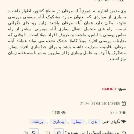
وی ضمن اشاره به شیوع آبله مرغان در سطح کشور، اظهار داشت:
بسیاری از مواردی که بعنوان موارد مشکوک آبله میمونی بررسی
شود، امکان دارد همان آبله مرغان باشد؛ ازاین رو جای نگرانی
نیست. راه های متحمل انتقال بیماری آبله میمونی، بیشتر از راه
تماس پوستی با لباس، ملحفه و ظروف افراد مبتلا است. تا وقتی که
ضایعات پوستی افراد مبتلا کاملا خشک نشده می تواند همانند آبله
مرغان، قابلیت سرایت داشته باشد و برای جداسازی افراد بیمار،
مشکوک یا آلوده به عامل بیماری زا از سایرین به دو تا سه هفته زمان
نیاز است.
منبع:
snacu.ir
1401/03/09
21:26:03
1338
5.0 / 5
تگهای خبر:
بدن
,
بیمار
,
بیماری
,
پزشك
این مطلب اسنک را می پسندید؟
(0)
(1)