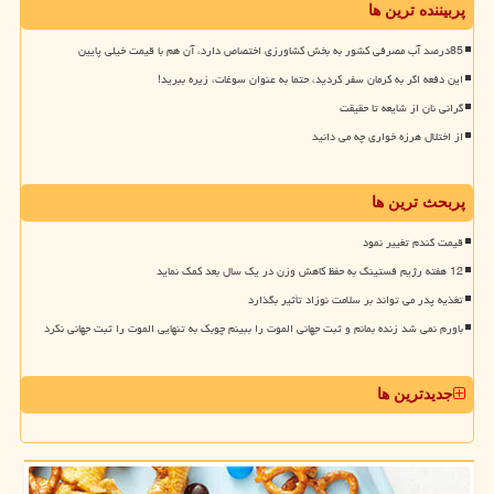
پربیننده ترین ها
85درصد آب مصرفی کشور به بخش کشاورزی اختصاص دارد، آن هم با قیمت خیلی پایین
این دفعه اگر به کرمان سفر کردید، حتما به عنوان سوغات، زیره ببرید!
گرانی نان از شایعه تا حقیقت
از اختلال هرزه خواری چه می دانید
پربحث ترین ها
قیمت گندم تغییر نمود
12 هفته رژیم فستینگ به حفظ کاهش وزن در یک سال بعد کمک نماید
تغذیه پدر می تواند بر سلامت نوزاد تأثیر بگذارد
باورم نمی شد زنده بمانم و ثبت جهانی الموت را ببینم چوبک به تنهایی الموت را ثبت جهانی نکرد
جدیدترین ها