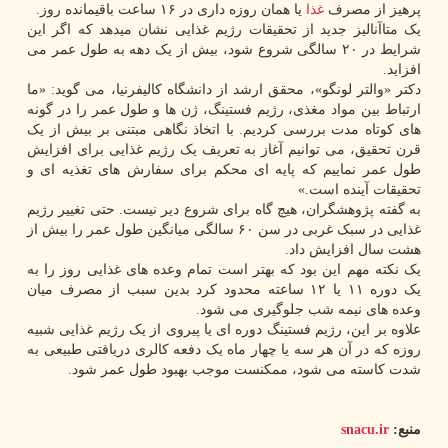
پرهیز از مصرف
غذا
یا همان روزه داری در ۱۶ ساعت باقیمانده روز.
یک متاآنالیز جدید از تحقیقات رژیم غذایی نشان میدهد که اگر این
شرایط در ۲۰ سالگی شروع شود، بیش از یک دهه به طول عمر می
افزاید.
دکتر «والتر لونگو»، محقق ارشد از دانشگاه کالیفرنیا، می گوید: «ما
ارتباط بین مواد مغذی، رژیم فستینگ، ژن ها و طول عمر را در گونه
های کوتاه مدت بررسی کردیم. با اتخاذ نگاهی مبتنی بر بیش از یک
قرن تحقیق، می توانیم آغاز به تعریف یک رژیم غذایی برای افزایش
طول عمر نماییم که پایه ای محکم برای سفارش های تغذیه ای و
تحقیقات آینده است.»
به گفته پژوهشگران، هیچ گاه برای شروع دیر نیست. حتی تغییر رژیم
غذایی در سبک غربی در سن ۶۰ سالگی میانگین طول عمر را بیش از
هشت سال افزایش داد.
یک نکته مهم این بود که بهتر است تمام وعده های غذایی روز را به
یک دوره ۱۱ یا ۱۲ ساعته محدود کرد بدین سبب از مصرف میان
وعده های نیمه شب جلوگیری می شود.
علاوه بر این، رژیم فستینگ دوره ای یا پیروی از یک رژیم غذایی شبیه
روزه که در آن هر سه یا چهار ماه یک دفعه کالری دریافتی طبیعی به
شدت کاسته می شود، ممکنست موجب بهبود طول عمر شود.
منبع:
snacu.ir