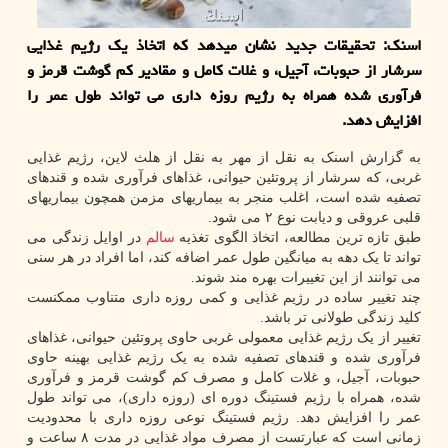
اسنک: تحقیقات جدید نشان میدهد که اتخاذ یک رژیم غذایی
سرشار از حبوبات، آجیل، و غلات کامل و مقادیر کم گوشت قرمز و
فرآوری شده همراه به رژیم روزه داری می تواند طول عمر را
افزایش دهد.
به گزارش اسنک به نقل از مهر به نقل از هلث لاین، رژیم غذایی
غربی، که سرشار از پروتئین حیوانی، غذاهای فرآوری شده و قندهای
تصفیه شده است، اغلب منجر به بیماریهای مزمن همچون بیماریهای
قلبی عروقی و دیابت نوع ۲ می شود.
طبق تازه ترین مطالعه، اتخاذ الگوی تغذیه
سالم
در اوایل زندگی می
تواند تا یک دهه به میانگین طول عمر اضافه کند، اما افراد در هر سنی
می توانند از این تغییرات بهره مند شوند.
چند تغییر ساده در رژیم غذایی و کمی روزه داری متناوب ممکنست
کلید زندگی طولانی تر باشد.
تغییر از یک رژیم غذایی معمولی غربی حاوی پروتئین حیوانی، غذاهای
فرآوری شده و قندهای تصفیه شده به یک رژیم غذایی بهینه حاوی
حبوبات، آجیل، و غلات کامل و مصرف کم گوشت قرمز و فرآوری
شده، همراه با رژیم فستینگ دوره ای (روزه داری)، می تواند طول
عمر را افزایش دهد. رژیم فستینگ نوعی روزه داری با محدودیت
زمانی است که عبارتست از مصرف مواد غذایی در مدت ۸ ساعت و