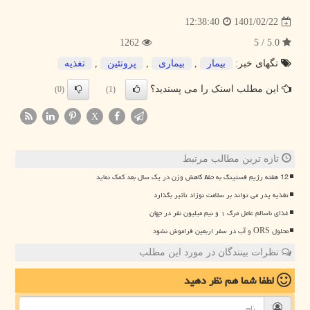
1401/02/22
12:38:40
1262
5.0 / 5
تگهای خبر:
بیمار
,
بیماری
,
پروتئین
,
تغذیه
این مطلب اسنک را می پسندید؟
(0)
(1)
X
تازه ترین مطالب مرتبط
12 هفته رژیم فستینگ به حفظ کاهش وزن در یک سال بعد کمک نماید
تغذیه پدر می تواند بر سلامت نوزاد تأثیر بگذارد
غذای ناسالم عامل مرگ ۱ و نیم میلیون نفر در جهان
محلول ORS و آب در سفر اربعین فراموش نشود
نظرات بینندگان در مورد این مطلب
لطفا شما هم
نظر دهید