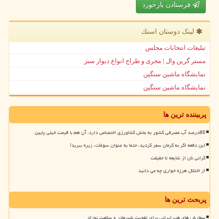
فرستادن بازخورد
لینک دوستان اسنك
تبلیغات انتخابات مجلس
مستر گرین وال | مجری و طراح انواع دیوار سبز
نمایشگاه ماشین سنگین
نمایشگاه ماشین سنگین
پربیننده ترین ها
85درصد آب مصرفی کشور به بخش کشاورزی اختصاص دارد، آن هم با قیمت خیلی پایین
این دفعه اگر به کرمان سفر کردید، حتما به عنوان سوغات، زیره ببرید!
گرانی نان از شایعه تا حقیقت
از اختلال هرزه خواری چه می دانید
پربحث ترین ها
سفارش های طب ایرانی برای تقویت شیرمادر و سلامت نوزاد