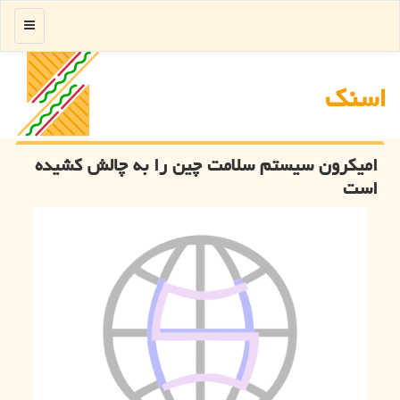
منو
اسنك
امیکرون سیستم سلامت چین را به چالش کشیده
است