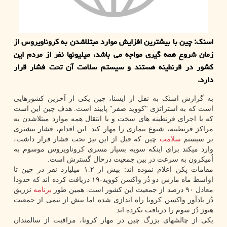
اسنک: چین با بیشترین افزایش موارد مبتلاشدن به کروناویروس از
زمان شروع همه گیری مواجه می باشد، میلیونها نفر از مردم این
کشور در قرنطینه هستند و سیستم سلامت آن تحت فشار قرار
دارد.
به گزارش اسنک به نقل از ایسنا، چین یکی از آخرین کشورهایی
است که به استراتژی "کووید صفر" پایبند است. هدف چین این است
که با اجرای قرنطینه های سخت و با انتقال همه موارد مبتلاشدن به
مراکز قرنطینه، شیوع بیماری را مهار کند. این اقدام، فشار بیشتری
بر سیستم
سلامت
چین که قبل از این نیز تحت فشار قرار داشت،
وارد میکند برای اینکه سویه بسیار مسری کروناویروس موسوم به
اُمیکرون به سرعت در بین جمعیت درحال گسترش است.
مقامات پکن اعلام نموده اند: بیش از ۱.۲ میلیارد نفر در چین تا
اواسط ماه مارس دو دُز واکسن کووید-۱۹ دریافت کرده اند که حدودا
معادل ۹۰ درصد از جمعیت این کشور است. همین طور
برنامه
تزریق
دُز یادآور واکسن کرونا راه اندازی شده اما بیش از نیمی از جمعیت
هنوز دُز سوم را دریافت نکرده اند.
یکی از چالشهای بزرگ چین در مهار کرونا، مراقبت از سالمندان