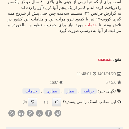
است برای اینکه تنها نیمی از چینی های بالای ۸۰ سال دو دُز واکسن
را دریافت کرده اند و کمتر از یک پنجم آنها دُز یادآور را زده اند.
به گزارش فرانس ۲۴، سیستم سلامت چین حتی پیش از شروع همه
گیری کووید-۱۹ نیز با کمبود نیرو مواجه بود و مقامات این کشور در
تلاش بودند تا
خدمات
مورد نیاز برای جمعیت عظیم و سالخورده و
مراقبت از آنها به درستی صورت گیرد.
منبع:
snacu.ir
1401/01/20
11:48:01
1607
5.0 / 5
تگهای خبر:
برنامه
,
بیمار
,
بیماری
,
خدمات
این مطلب اسنک را می پسندید؟
(0)
(1)
X