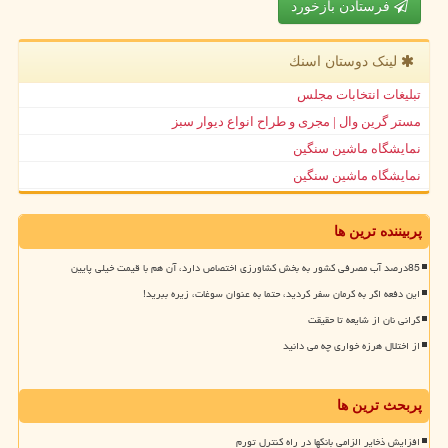
فرستادن بازخورد
لینک دوستان اسنك
تبلیغات انتخابات مجلس
مستر گرین وال | مجری و طراح انواع دیوار سبز
نمایشگاه ماشین سنگین
نمایشگاه ماشین سنگین
پربیننده ترین ها
85درصد آب مصرفی کشور به بخش کشاورزی اختصاص دارد، آن هم با قیمت خیلی پایین
این دفعه اگر به کرمان سفر کردید، حتما به عنوان سوغات، زیره ببرید!
گرانی نان از شایعه تا حقیقت
از اختلال هرزه خواری چه می دانید
پربحث ترین ها
افزایش ذخایر الزامی بانکها در راه کنترل تورم