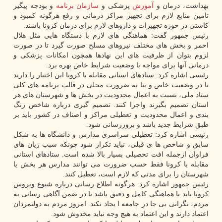
بهداشت، درمان و
آموزش
پزشکی و
سازمان
برنامه
و بودجه پیگیر
تامین منابع لازم برای تجهیز مراکز درمانی و رفع هرگونه کمبود و
کاستی در حوزه تجهیزات و داروهای لازم برای درمان کرونا باشند.
رئیس جمهور گفت: هماهنگی های لازم با دستگاه هایی مثل هلال
احمر و بخش های مختلف نیروهای مسلح صورت گیرد تا در صورت
لزوم بتوان از ظرفیت های این نهادها همچون امکانات پزشکی و
درمانی آنها برای مواجه با وضعیت شرایط خاص بهره برد.
رئیسی اشاره کرد: ستادهای استانی مقابله با کرونا این اختیار را دارند
تا در وضعیت خاص و بنا به ضرورت محلی در قالب برنامه های کلی
ستاد ملی، نسبت به اعمال محدودیت در بخش ها و شهرستان های هر
استان تصمیم بگیرند واجرا کنند. تصمیم گیری درباره شاخص رنگ
بندی و اعمال محدودیت و تعطیلی مراکز و اصناف در کشور باید بر
طبق شرایط جدید باشد و بروزرسانی شود.
رئیسی اشاره کرد: تعطیلی سراسری مدارس و دانشگاه ها به شکل
سابق و شاخص ها ی قبلی، نباید تکرار شود چونکه سبب زیان های
فراوان ازجمله افت تحصیلی بسیار بالا شده است. ستادهای استانی
مقابله با کرونا فقط حسب ضرورت می توانند مدارس هر بخش یا
شهرستان را برای مدتی که لازم است، تعطیل کنند.
رئیس جمهور اشاره کرد: هرگونه اطلاع رسانی درباره شیوع ویروس
کرونا باید با هماهنگی کامل و دقیق باشد تا در ضمن آگاهی رسانی به
مردم، نگرانی بی جا در جامعه ا یجاد نکند. امروز مردم به دولتمردان
اعتماد دارند و این اعتماد به هیچ وجه نباید مخدوش شود.