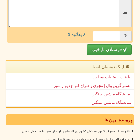
= ۸ بعلاوه ۵
فرستادن بازخورد
لینک دوستان اسنك
تبلیغات انتخابات مجلس
مستر گرین وال | مجری و طراح انواع دیوار سبز
نمایشگاه ماشین سنگین
نمایشگاه ماشین سنگین
پربیننده ترین ها
85درصد آب مصرفی کشور به بخش کشاورزی اختصاص دارد، آن هم با قیمت خیلی پایین
این دفعه اگر به کرمان سفر کردید، حتما به عنوان سوغات، زیره ببرید!