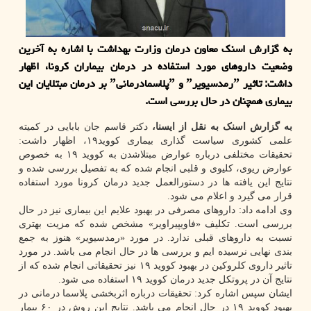
به گزارش اسنك معاون درمان وزارت بهداشت با اشاره به آخرین
وضعیت داروهای مورد استفاده در درمان بیماران كرونا، اظهار
داشت: تاثیر ˮرمدسیویرˮ و ˮپلاسمادرمانیˮ بر درمان مبتلایان این
بیماری همچنان در حال بررسی است.
به گزارش اسنک به نقل از ایسنا،
دکتر قاسم جان بابایی در کمیته
علمی کشوری سیاست گذاری بیماری کووید۱۹، اظهار داشت:
تحقیقات مختلفی درباره عوارض مبتلاشدن به کووید ۱۹ به خصوص
عوارض ریوی، کلیوی و قلبی انجام شده که به تفصیل بررسی شده و
نتایج این یافته ها در دستورالعمل جدید درمان کرونا مورد استفاده
قرار می گیرد و اعلام می شود.
وی ادامه داد: داروهای مصرفی در بهبود علایم این بیماری نیز در حال
بررسی است. تکلیف «فاویپیراویر» مشخص شده که مزیت بهتری
نسبت به داروهای قبلی ندارد. در مورد «رمدسیویر» هنوز به جمع
بندی نهایی نرسیده ایم و بررسی ها در حال انجام می باشد. در مورد
تاثیر داروی کلروکین در بهبود کووید ۱۹ نیز تحقیقاتی انجام شده که از
نتایج آن در پروتکل جدید درمان کووید ۱۹ استفاده می شود.
ایشان سپس اشاره کرد: تحقیقات درباره اثربخشی پلاسما درمانی در
بهبود کووید ۱۹ در حال انجام می باشد. نتایج این روش در ۶۰ بیمار