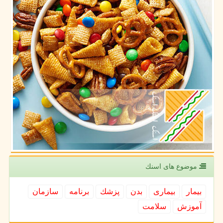
موضوع های اسنك
بیمار
بیماری
بدن
پزشك
برنامه
سازمان
آموزش
سلامت