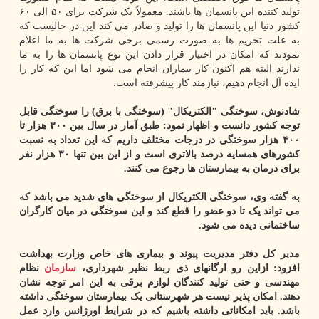
تولید کننده این پانسمان ها باشند. معمولاً یک شرکت برای ۵۰ الی ۶۰
کشور دنیا این پانسمان ها را تولید و صادر می کند این در حالیست که
به علت تحریم ها به صورت رسمی برخی شرکت ها به ما اعلام
نمودند که امکان در اختیار قرار دادن این نوع پانسمان ها را به ما
ندارند البته هم اکنون کار بیماران انجام می شود اما این که کار را
ایده آل انجام دهیم، نیازمند کار پیشرفته است.
شادنوش، سوختگی "الکتریکال" (سوختگی با برق) را سوختگی قابل
توجه کشور دانست و اظهار نمود: طبق آمار در سال بین ۳۰۰ هزار تا
۴۰۰ هزار سوختگی در درجات مختلف داریم که این تعداد به نسبت
کشورهای همسایه درصد بالاتری است و از این بین تنها ۳۰ هزار نفر
برای درمان به بیمارستان ها رجوع می کنند.
به گفته وی، سوختگی الکتریکال از سوختگی های شدید می باشد که
می تواند یک تا دو عضو را قطع کند و این سوختگی در میان کارگران
ساختمانی دیده می شود.
مدیر کل دفتر مدیریت پیوند و بیماری های خاص وزارت بهداشت
افزود: ازاین رو ارگانهای ذی ربط نظیر شهرداری،
سازمان
نظام
مهندسی و حتی تولید کنندگان لوازم برقی به این امر توجه نشان
دهند. امکان پذیر نیست هر شهرستانی یک بیمارستان سوختگی داشته
باشد. باید امکاناتی داشته باشیم که در شرایط اورژانس وارد عمل