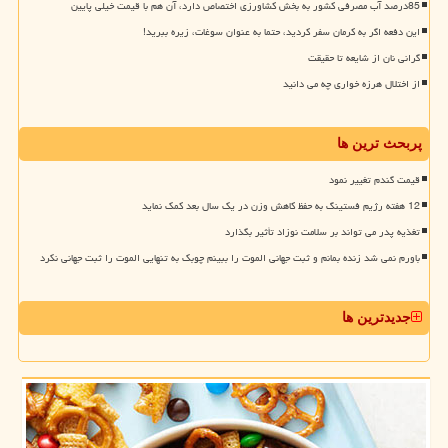
85درصد آب مصرفی کشور به بخش کشاورزی اختصاص دارد، آن هم با قیمت خیلی پایین
این دفعه اگر به کرمان سفر کردید، حتما به عنوان سوغات، زیره ببرید!
گرانی نان از شایعه تا حقیقت
از اختلال هرزه خواری چه می دانید
پربحث ترین ها
قیمت گندم تغییر نمود
12 هفته رژیم فستینگ به حفظ کاهش وزن در یک سال بعد کمک نماید
تغذیه پدر می تواند بر سلامت نوزاد تأثیر بگذارد
باورم نمی شد زنده بمانم و ثبت جهانی الموت را ببینم چوبک به تنهایی الموت را ثبت جهانی نکرد
جدیدترین ها