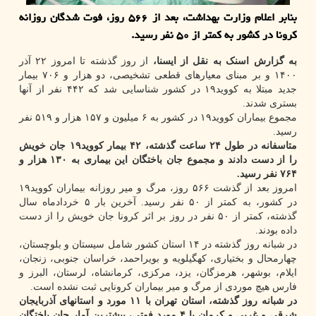
بنابر اعلام وزارت بهداشت، بعد از ۵۶۶ روز، فوت شدگان روزانه
کرونا در کشور به کمتر از ۵۰ نفر رسید.
به گزارش اسنک به نقل از ایسنا،
از روز گذشته تا امروز ۲۲ آذر
۱۴۰۰ و بر مبنای معیارهای قطعی تشخیصی، دو هزار و ۷۰۶ بیمار
جدید مبتلا به کووید۱۹ در کشور شناسایی شد که ۴۴۲ نفر از آنها
بستری شدند.
مجموع بیماران کووید۱۹ در کشور به ۶ میلیون و ۱۵۷ هزار و ۵۱۹ نفر
رسید.
متاسفانه در طول ۲۴ ساعت گذشته، ۴۲ بیمار کووید۱۹ جان خویش
را از دست دادند و مجموع جان باختگان این بیماری به ۱۳۰ هزار و
۷۶۴ نفر رسید.
امروز بعد از گذشت ۵۶۶ روز، مرگ و میر روزانه بیماران کووید۱۹
در کشور، به کمتر از ۵۰ نفر رسید. آخرین بار ۵ خردادماه سال
گذشته، کمتر از ۵۰ نفر در روز بر اثر کرونا جان خویش را از دست
داده بودند.
در شبانه روز گذشته در ۱۴ استان کشور شامل سیستان و بلوچستان،
چهارمحال و بختیاری، کهگیلویه و بویراحمد، خراسان جنوبی، زنجان،
ایلام، بوشهر، هرمزگان، یزد، مرکزی، کرمانشاه، لرستان، البرز و
فارس هیچ موردی از مرگ و میر بیماران کرونایی ثبت نشده است.
در شبانه روز گذشته، استان تهران با ۱۱ مورد و استانهای آذربایجان
شرقی و غربی و کرمان با ۴ مورد فوتی، بیشترین آمار جان باختگان