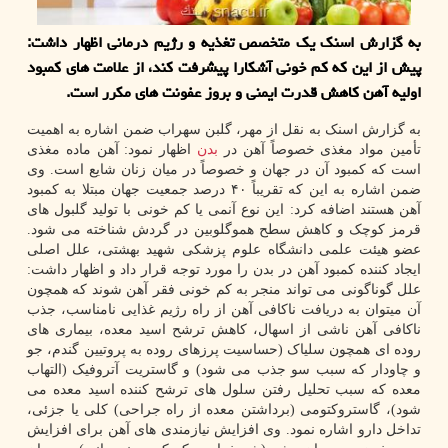
به گزارش اسنک یک متخصص تغذیه و رژیم درمانی اظهار داشت:
پیش از این که کم خونی آشکارا پیشرفت کند، از علامت های کمبود
اولیه آهن کاهش قدرت ایمنی و بروز عفونت های مکرر است.
به گزارش اسنک به نقل از مهر، گلبن سهراب ضمن اشاره به اهمیت
تأمین مواد مغذی خصوصاً آهن در
بدن
اظهار نمود: آهن ماده مغذی
است که کمبود آن در جهان و خصوصاً در میان زنان شایع است. وی
ضمن اشاره به این که تقریباً ۴۰ درصد جمعیت جهان مبتلا به کمبود
آهن هستند اضافه کرد: این نوع آنمی یا کم خونی با تولید گلبول های
قرمز کوچک و کاهش سطح هموگلوبین در گردش شناخته می شود.
عضو هیئت علمی دانشگاه علوم پزشکی شهید بهشتی، علل اصلی
ایجاد کننده کمبود آهن در بدن را مورد توجه قرار داد و اظهار داشت:
علل گوناگونی می تواند منجر به کم خونی فقر آهن شوند که همچون
آن میتوان به دریافت ناکافی آهن از راه رژیم غذایی نامناسب، جذب
ناکافی آهن ناشی از اسهال، کاهش ترشح اسید معده، بیماری های
روده ای همچون سلیاک (حساسیت پرزهای روده به پروتیین گندم، جو
و چاودار که سبب سو جذب می شود) و گاستریت آتروفیک (التهاب
معده که سبب تحلیل رفتن سلول های ترشح کننده اسید معده می
شود)، گاستروکتومی (برداشتن معده از راه جراحی) کلی یا جزئی،
تداخل دارو اشاره نمود. وی افزایش نیازمندی های آهن برای افزایش