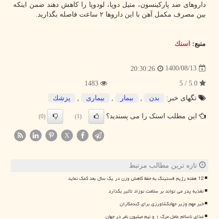
داروهای ضد پارکینسون، متیل دوپا، لودوپا را کاهش دهند ضمن اینکه
بین مصرف مکمل آهن با این داروها ۲ ساعت فاصله بگذارید.
منبع:
اسنك
1400/08/13
20:30:26
1483
5.0 / 5
تگهای خبر:
بدن
,
بیمار
,
بیماری
,
پزشك
این مطلب اسنک را می پسندید؟
(0)
(1)
X
تازه ترین مطالب مرتبط
12 هفته رژیم فستینگ به حفظ کاهش وزن در یک سال بعد کمک نماید
تغذیه پدر می تواند بر سلامت نوزاد تأثیر بگذارد
خبر مهم وزیر جهادکشاورزی برای گندمکاران
غذای ناسالم عامل مرگ ۱ و نیم میلیون نفر در جهان