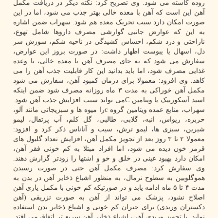
روده کاسته می شود. وی تصریح کرد: نکته دیگر در دریافت مکمل
آهن این است که آهن با معده خالی بهتر جذب می شود، اما در این
صورت امکان دارد سبب تحریک معده هم شود. سهراب ضمن اشاره
به این که عوارض جانبی گوارشی مصرف داروها شامل تهوع،
ناراحتی و درد شکم، احساس کشیدگی در ناحیه شکم، سوزش سر
دل، اسهال یا یبوست اظهار داشت: در صورت بروز این عوارض،
سفارش می شود که به جای مصرف آهن با معده خالی، با وعده
غذایی مصرف شود، اما باید بدانید این کار قابلیت جذب آهن را می
کاهد. وی افزود: معمولا برای درمان کمبود آهن، سفارش می شود
مکمل آهن خوراکی به مدت ۳ ماه روزانه مصرف شود ضمن اینکه
اسید آسکوربیک یا ویتامین Cمی تواند سبب افزایش جذب آهن شود.
سهراب، منابع عمده ویتامین گروه cرا میوه ها و سبزیجاتی مانند آلو،
خربزه، ریواس، انبه، گلابی، طالبی، گل کلم، آب پرتقال، لیمو
شیرین، سبزی ها، لیمو ترش، سیب و آناناس ذکر کرد و افزود:
معمولا ۲ تا ۳ روز بعد از تجویز مکمل آهن، افزایش تعداد گلبول های
قرمز خون دیده می شود، اما افراد مبتلا به کم خونی فقر آهن،
امکان دارد بهبود عینی در خلق و خو و اشتها را زودتر گزارش دهند.
وی سفارش کرد: مصرف مکمل آهن حتی در صورت رسیدن
هموگلوبین به سطوح نرمال، به منظور اشباع ذخایر آهن در بدن به
مدت ۴ تا ۵ ماه ادامه یابد و در صورتیکه کم خونی با مکمل یاری آهن
اصلاح نشود، پزشک می تواند از آهن به صورت تزریقی (آهن
دکستران وریدی) برای جبران کم خونی و اشباع ذخایر بدن استفاده
نماید. با تجویز وریدی آهن، اشباع ذخایر آهن سریع تر اتفاق می افتد.