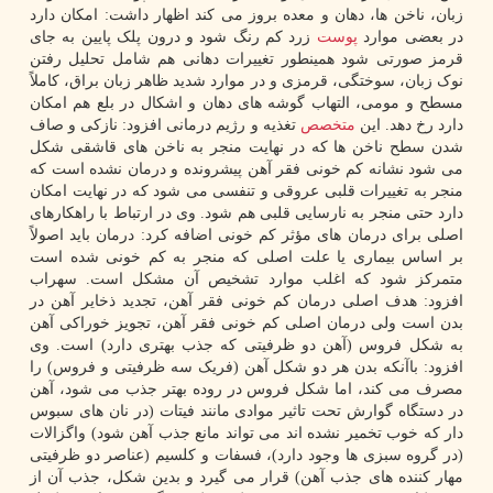
زبان، ناخن ها، دهان و معده بروز می کند اظهار داشت: امکان دارد
در بعضی موارد
پوست
زرد کم رنگ شود و درون پلک پایین به جای
قرمز صورتی شود همینطور تغییرات دهانی هم شامل تحلیل رفتن
نوک زبان، سوختگی، قرمزی و در موارد شدید ظاهر زبان براق، کاملاً
مسطح و مومی، التهاب گوشه های دهان و اشکال در بلع هم امکان
دارد رخ دهد. این
متخصص
تغذیه و رژیم درمانی افزود: نازکی و صاف
شدن سطح ناخن ها که در نهایت منجر به ناخن های قاشقی شکل
می شود نشانه کم خونی فقر آهن پیشرونده و درمان نشده است که
منجر به تغییرات قلبی عروقی و تنفسی می شود که در نهایت امکان
دارد حتی منجر به نارسایی قلبی هم شود. وی در ارتباط با راهکارهای
اصلی برای درمان های مؤثر کم خونی اضافه کرد: درمان باید اصولاً
بر اساس بیماری یا علت اصلی که منجر به کم خونی شده است
متمرکز شود که اغلب موارد تشخیص آن مشکل است. سهراب
افزود: هدف اصلی درمان کم خونی فقر آهن، تجدید ذخایر آهن در
بدن است ولی درمان اصلی کم خونی فقر آهن، تجویز خوراکی آهن
به شکل فروس (آهن دو ظرفیتی که جذب بهتری دارد) است. وی
افزود: باآنکه بدن هر دو شکل آهن (فریک سه ظرفیتی و فروس) را
مصرف می کند، اما شکل فروس در روده بهتر جذب می شود، آهن
در دستگاه گوارش تحت تاثیر موادی مانند فیتات (در نان های سبوس
دار که خوب تخمیر نشده اند می تواند مانع جذب آهن شود) واگزالات
(در گروه سبزی ها وجود دارد)، فسفات و کلسیم (عناصر دو ظرفیتی
مهار کننده های جذب آهن) قرار می گیرد و بدین شکل، جذب آن از