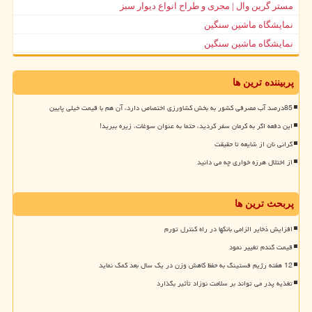
مستر گرین وال | مجری و طراح انواع دیوار سبز
نمایشگاه ماشین سنگین
نمایشگاه ماشین سنگین
پربیننده ترین ها
85درصد آب مصرفی کشور به بخش کشاورزی اختصاص دارد، آن هم با قیمت خیلی پایین
این دفعه اگر به کرمان سفر کردید، حتما به عنوان سوغات، زیره ببرید!
گرانی نان از شایعه تا حقیقت
از اختلال هرزه خواری چه می دانید
پربحث ترین ها
افزایش ذخایر الزامی بانکها در راه کنترل تورم
قیمت گندم تغییر نمود
12 هفته رژیم فستینگ به حفظ کاهش وزن در یک سال بعد کمک نماید
تغذیه پدر می تواند بر سلامت نوزاد تأثیر بگذارد