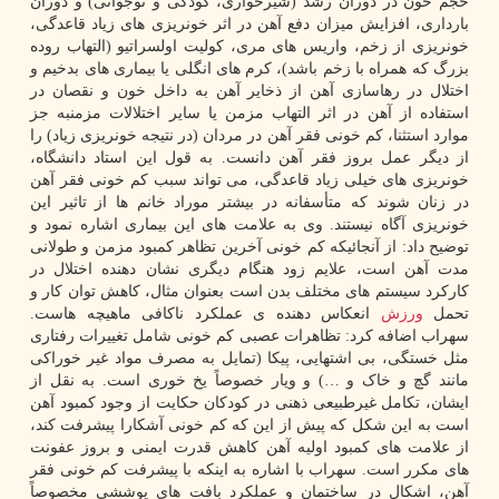
حجم خون در دوران رشد (شیرخواری، کودکی و نوجوانی) و دوران
بارداری، افزایش میزان دفع آهن در اثر خونریزی های زیاد قاعدگی،
خونریزی از زخم، واریس های مری، کولیت اولسراتیو (التهاب روده
بزرگ که همراه با زخم باشد)، کرم های انگلی یا بیماری های بدخیم و
اختلال در رهاسازی آهن از ذخایر آهن به داخل خون و نقصان در
استفاده از آهن در اثر التهاب مزمن یا سایر اختلالات مزمنبه جز
موارد استثنا، کم خونی فقر آهن در مردان (در نتیجه خونریزی زیاد) را
از دیگر عمل بروز فقر آهن دانست. به قول این استاد دانشگاه،
خونریزی های خیلی زیاد قاعدگی، می تواند سبب کم خونی فقر آهن
در زنان شوند که متأسفانه در بیشتر موراد خانم ها از تاثیر این
خونریزی آگاه نیستند. وی به علامت های این بیماری اشاره نمود و
توضیح داد: از آنجائیکه کم خونی آخرین تظاهر کمبود مزمن و طولانی
مدت آهن است، علایم زود هنگام دیگری نشان دهنده اختلال در
کارکرد سیستم های مختلف بدن است بعنوان مثال، کاهش توان کار و
تحمل
ورزش
انعکاس دهنده ی عملکرد ناکافی ماهیچه هاست.
سهراب اضافه کرد: تظاهرات عصبی کم خونی شامل تغییرات رفتاری
مثل خستگی، بی اشتهایی، پیکا (تمایل به مصرف مواد غیر خوراکی
مانند گچ و خاک و …) و ویار خصوصاً یخ خوری است. به نقل از
ایشان، تکامل غیرطبیعی ذهنی در کودکان حکایت از وجود کمبود آهن
است به این شکل که پیش از این که کم خونی آشکارا پیشرفت کند،
از علامت های کمبود اولیه آهن کاهش قدرت ایمنی و بروز عفونت
های مکرر است. سهراب با اشاره به اینکه با پیشرفت کم خونی فقر
آهن، اشکال در ساختمان و عملکرد بافت های پوششی مخصوصاً