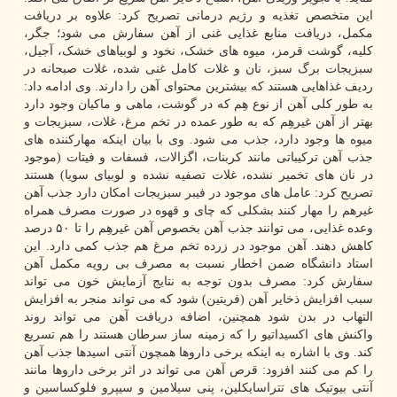
این متخصص تغذیه و رژیم درمانی تصریح کرد: علاوه بر دریافت
مکمل، دریافت منابع غذایی غنی از آهن سفارش می شود؛ جگر،
کلیه، گوشت قرمز، میوه های خشک، نخود و لوبیاهای خشک، آجیل،
سبزیجات برگ سبز، نان و غلات کامل غنی شده، غلات صبحانه در
ردیف غذاهایی هستند که بیشترین محتوای آهن را دارند. وی ادامه داد:
به طور کلی آهن از نوع هِم که در گوشت، ماهی و ماکیان وجود دارد
بهتر از آهن غیرهِم که به طور عمده در تخم مرغ، غلات، سبزیجات و
میوه ها وجود دارد، جذب می شود. وی با بیان اینکه مهارکننده های
جذب آهن ترکیباتی مانند کربنات، اگزالات، فسفات و فیتات (موجود
در نان های تخمیر نشده، غلات تصفیه نشده و لوبیای سویا) هستند
تصریح کرد: عامل های موجود در فیبر سبزیجات امکان دارد جذب آهن
غیرهم را مهار کنند بشکلی که چای و قهوه در صورت مصرف همراه
وعده غذایی، می توانند جذب آهن بخصوص آهن غیرهِم را تا ۵۰ درصد
کاهش دهند. آهن موجود در زرده تخم مرغ هم جذب کمی دارد. این
استاد دانشگاه ضمن اخطار نسبت به مصرف بی رویه مکمل آهن
سفارش کرد: مصرف بدون توجه به نتایج آزمایش خون می تواند
سبب افزایش ذخایر آهن (فریتین) شود که می تواند منجر به افزایش
التهاب در بدن شود همچنین، اضافه دریافت آهن می تواند روند
واکنش های اکسیداتیو را که زمینه ساز سرطان هستند را هم تسریع
کند. وی با اشاره به اینکه برخی داروها همچون آنتی اسیدها جذب آهن
را کم می کنند افزود: قرص آهن می تواند در اثر برخی داروها مانند
آنتی بیوتیک های تتراسایکلین، پنی سیلامین و سیپرو فلوکساسین و