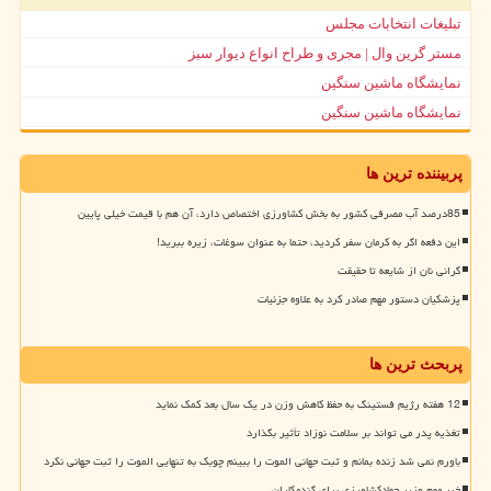
تبلیغات انتخابات مجلس
مستر گرین وال | مجری و طراح انواع دیوار سبز
نمایشگاه ماشین سنگین
نمایشگاه ماشین سنگین
پربیننده ترین ها
85درصد آب مصرفی کشور به بخش کشاورزی اختصاص دارد، آن هم با قیمت خیلی پایین
این دفعه اگر به کرمان سفر کردید، حتما به عنوان سوغات، زیره ببرید!
گرانی نان از شایعه تا حقیقت
پزشکیان دستور مهم صادر کرد به علاوه جزئیات
پربحث ترین ها
12 هفته رژیم فستینگ به حفظ کاهش وزن در یک سال بعد کمک نماید
تغذیه پدر می تواند بر سلامت نوزاد تأثیر بگذارد
باورم نمی شد زنده بمانم و ثبت جهانی الموت را ببینم چوبک به تنهایی الموت را ثبت جهانی نکرد
خبر مهم وزیر جهادکشاورزی برای گندمکاران