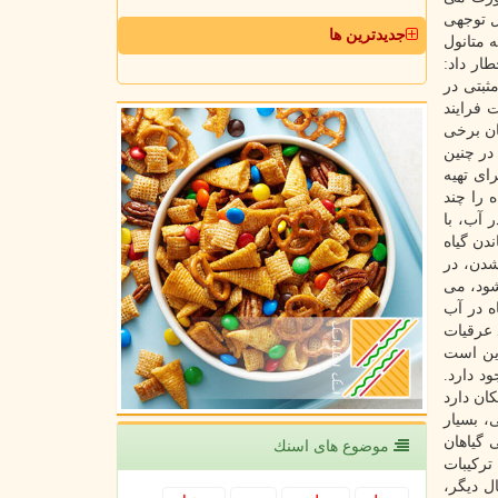
ل توجهی
جدیدترین ها
 متانول
ار داد:
ثبتی در
 فرایند
ان برخی
در چنین
ای تهیه
 را چند
 آب، با
دن گیاه
شدن، در
شود، می
ه در آب
 عرقیات
این است
د دارد.
ان دارد
، بسیار
 گیاهان
موضوع های اسنك
ترکیبات
ل دیگر،