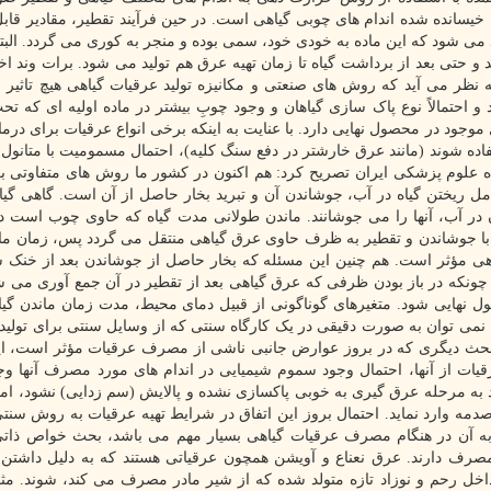
خیسانده شده اندام های چوبی گیاهی است. در حین فرآیند تقطیر، مقادیر قاب
د می شود که این ماده به خودی خود، سمی بوده و منجر به کوری می گردد. البته
د و حتی بعد از برداشت گیاه تا زمان تهیه عرق هم تولید می شود. برات وند اخط
ظر می آید که روش های صنعتی و مکانیزه تولید عرقیات گیاهی هیچ تاثیر م
تمالاً نوع پاک سازی گیاهان و وجود چوبِ بیشتر در ماده اولیه ای که تحت
ود در محصول نهایی دارد. با عنایت به اینکه برخی انواع عرقیات برای درم
تفاده شوند (مانند عرق خارشتر در دفع سنگ کلیه)، احتمال مسمومیت با متانول 
ه علوم پزشکی ایران تصریح کرد: هم اکنون در کشور ما روش های متفاوتی بر
 ریختن گیاه در آب، جوشاندن آن و تبرید بخار حاصل از آن است. گاهی گیاه
در آب، آنها را می جوشانند. ماندن طولانی مدت گیاه که حاوی چوب است در
 با جوشاندن و تقطیر به ظرف حاوی عرق گیاهی منتقل می گردد پس، زمان مان
هی مؤثر است. هم چنین این مسئله که بخار حاصل از جوشاندن بعد از خنک 
 چونکه در باز بودن ظرفی که عرق گیاهی بعد از تقطیر در آن جمع آوری می 
ل نهایی شود. متغیرهای گوناگونی از قبیل دمای محیط، مدت زمان ماندن گیا
می توان به صورت دقیقی در یک کارگاه سنتی که از وسایل سنتی برای تولید
 مبحث دیگری که در بروز عوارض جانبی ناشی از مصرف عرقیات مؤثر است، 
قیات از آنها، احتمال وجود سموم شیمیایی در اندام های مورد مصرف آنها وجو
د به مرحله عرق گیری به خوبی پاکسازی نشده و پالایش (سم زدایی) نشود، امک
ه وارد نماید. احتمال بروز این اتفاق در شرایط تهیه عرقیات به روش سنتی
به آن در هنگام مصرف عرقیات گیاهی بسیار مهم می باشد، بحث خواص ذاتی
ف دارند. عرق نعناع و آویشن همچون عرقیاتی هستند که به دلیل داشتن 
ل رحم و نوزاد تازه متولد شده که از شیر مادر مصرف می کند، شوند. مثا