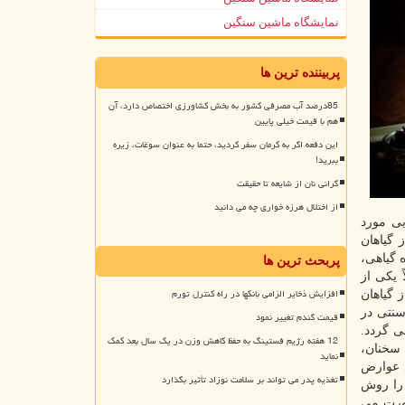
نمایشگاه ماشین سنگین
پربیننده ترین ها
85درصد آب مصرفی کشور به بخش کشاورزی اختصاص دارد، آن
هم با قیمت خیلی پایین
این دفعه اگر به کرمان سفر کردید، حتما به عنوان سوغات، زیره
ببرید!
گرانی نان از شایعه تا حقیقت
از اختلال هرزه خواری چه می دانید
یی مورد
 گیاهان
موله شده گیاهی،
پربحث ترین ها
 یکی از
افزایش ذخایر الزامی بانکها در راه کنترل تورم
 گیاهان
سنتی در
قیمت گندم تغییر نمود
ی گردد.
12 هفته رژیم فستینگ به حفظ کاهش وزن در یک سال بعد کمک
 سخنان،
نماید
 عوارض
تغذیه پدر می تواند بر سلامت نوزاد تأثیر بگذارد
 را روش
صورت می