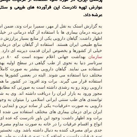
عوارض تهیه نادرست این فرآورده های طبیعی و سنتی
عرضه داد.
به گزارش اسنک به نقل از مهر، سمیرا برات وند، ضمن ا
دیرینه درمان بیماری ها با استفاده از گیاه درمانی در خی
اظهار داشت: گیاهان دارویی یکی از منابع بسیار پرارزش د
منابع طبیعی ایران هستند. استفاده از گیاهان برای درمان 
خیلی از کشورها و بخصوص ایران قدمت دیرینه ای دارد. و
سازمان
بهداشت جها
سرتاسر دنیا به نحوی از طب گیاهی در سطح اولیه بهد
استفاده می نمایند. گیاهان دارویی بیشتر به صورت کاملاً
مختلف دنیا استفاده می شوند. البته در بعضی کشورها به
استفاده قرار می گیرند. برات وند افزود: در کشور ما ه
دارویی روند رو به رشدی داشته است به صورتی که مطاب
مجوز ورود به بازار ایران را دریافت داشته اند. وی به 
توانمندی های طب سنتی ایرانی اسلامی را میتوان به وجود
دارویی به صورت «عرقیات» یکی از ساده ترین و ابتدایی 
ایران برای درمان بیماری های مختلف استفاده می شده ا
برات وند اظهار داشت: وجود این باور نادرست که عده ا
انواع و اقسام عرقیات را در خانه به صورت مداوم مصرف
جدی برای مصرف کننده به دنبال داشته باشد. وی، نخست
تهیه عرقیات دانست و اضافه کرد: تهیه عرقیات به طور 