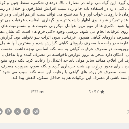
 گیرد. این گیاه می تواند در مصارف بالا، دردهای شکمی، سقط جنین و کول
الایی دارد در استفاده نابه جا و زیاد سبب افزایش فشارخون و اختلال در ریت
ا داروهای خواب آور و یا ضد تشنج می توانند سبب اثر هم افزایی و در نتی
دم تمرکز شوند. وی اظهار داشت: تهیه و نگهداری نامناسب عرقیات می تو
آنها شود. باکتری ها از مهم ترین عوامل میکروبی عفونت ها و مسمومیت های 
ر روی عرقیات انجام می شود، بررسی وجود «کلی فرم ها» است که نشان دهن
 مصرف داروهای گیاهی همچون عرقیات، بدون اثرات سو نخواهد بود. گزارش
هانی از آن حکایت می کند که بیشتر از ۶۰ هزار عارضه در رابطه با مصرف داروهای گیاهی گزارش شده و بیشترین آنها 
روریست در مصرف عرقیات گیاهی به سه نکته اساسی توجه داشت. نخست آنک
 امکان دارد منجر به بروز عوارض ناخواسته در مصرف کننده و یا تداخل با ب
ن اقلام، همانند سایر مواد، باید حد اعتدال را رعایت کرد. نکته دوم، منبع ت
یزه دارای مجوز وزارت بهداشت خریداری گردد و نکته سوم، ضرورت مصرف ا
ت. مصرف فرآورده های گیاهی با رعایت این سه نکته سبب می شود 
سته ناشی از مصرف این ترکیبات هم به حداقل ممکن، کاهش پیدا کند.
1522
5.0 / 5
X