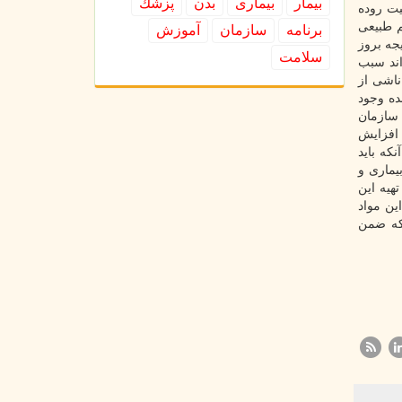
بیمار
بیماری
بدن
پزشك
یت روده
م طبیعی
برنامه
سازمان
آموزش
جه بروز
سلامت
اند سبب
ناشی از
ده وجود
 سازمان
شامل افزایش
ه باید
یماری و
هیه این
ین مواد
که ضمن