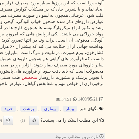
آلوئه ورا است که این روزها بسیار مورد مصرف قرار می
ایجاد نماید و یا شیرین بیان که در مشکلات گوارش مصرف ب
قلب شود. عرقیاتی همچون به لیمو در صورت مصرف همزمان ب
عوارض داروهای ذکر شده همچون خواب آلودگی، گیجی و ع
رشد و تکثیر انواع میکروارگانیسم ها همچون قارچ ها در 
مواد خوراکی می باشند. یکی از پایش هایی که امروزه ب
آلودگی مدفوعی آن است. برات وند در انتها تصریح کرد:
بهداشت ج
فشارخون، ورم صورت، درماتیت و مرگ است. بنابراین ض
دانست که فرآورده های گیاهی هم همچون داروهای شیمیایی،
سایر داروهای مورد مصرف بیمار شوند. ازاین رو در مصرف ای
محصولات است که باید دقت شود از فرآورده های پاستور
با تجویز پزشک و مشورت داروساز
متخصص
طب سنتی اس
برخورداری از خواص مهم و شفابخش گیاهان، عوارض ناخوا
1400/05/21
00:54:51
تگهای خبر:
بیمار
,
بیماری
,
پزشك
,
خرید
این مطلب اسنک را می پسندید؟
(0)
(1)
تازه ترین مطالب مرتبط