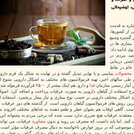
، توضیحاتی
شاره به قدمت
لی از کشورها،
ر گستره وسیع
بیماری ها در
ی ادامه داد:
نی اعلام نموده است که ۸۰ درصد مردم در
اشتی درمانی
 خام در نقاط
محصولات
بینابینی و یا نهایی تبدیل گشته و در نهایت به شکل یک فرم دارو
م طی سالهای اخیر، تهیه فرمولاسیون های مختلف به اشکال دارویی متنوع از
ق آمار رسمی سازمان
غذا
و دارو، هم اینک بیشتر از ۲۵۰۰ فرآورده فر
شرح استفاده از گیاهان دارویی به صورت عرقیات پرداخت و اضافه کرد: اصولاً
 اشکال مختلف دارویی بر حسب نوع بیماری و نیاز بیمار برشمرد. استفاده از
ترین روش های فرمولاسیون گیاهان دارویی است. از گذشته های دور عرقیات 
ست. گاهی اوقات هم بعنوان عطر و طعم دهنده به غذاهای مختلف افزوده م
ی معتقدند عرقیات هیچ ضرری ندارد سبب شده که برخی مردم به پشتوانه این
 کنند. اما باید دانست که مصرف بی رویه و بدون
مشاوره
عرقیات، می تواند
ین موضوعی که در بروز عوارض ناخواسته به دنبال مصرف عرقیات مؤثر است
عمده با استفاده از روش حرارت دهی به اندام های مختلف گیاهی و تقطیر 