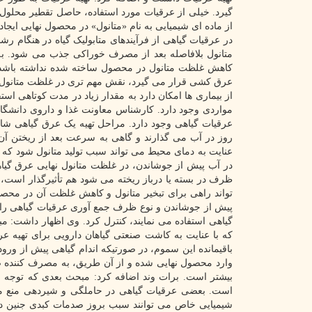
گیرد. خیلی از عرقیات مورد استفاده، حاصل تقطیر محلول 
از ماده ای شیمیایی به نام «متانول» در محصول نهایی ایجا
در عرقیات گیاهی از فرآیندهای متابولیک گیاه در هنگام رش
متانول بلافاصله بعد از مصرف خوراکی جذب می شود. به ن
کاهش غلظت متانول در محصول ساخته شده نداشته باشد و اح
عرق کشی قرار می گیرد، نقش مهم تری در غلظت متانول موج
از بیماری ها امکان دارد به مقدار زیاد در مدت کوتاهی اس
مواردی وجود دارد. کارشناس معاونت غذا و داروی دانشگا
عرقیات گیاهی وجود دارد. مراحل تهیه یک عرق گیاهی شامل
روز در آب می گذارند و گاهی به سرعت بعد از ریختن آن 
عنایت به دمای محیط می تواند سبب تولید متانول شود که
در آب پیش از جوشاندن، در غلظت متانول نهایی عرق گیا
ظرف در بسته یا درباز ریخته می شود هم تأثیرگذار است،
تواند راهی برای تبخیر متانول و کاهش غلظت آن در محصو
پیش از جوشاندن و نوع ظرف جمع آوری عرقیات گیاهی را ن
گیاهی استفاده می نمایند، کنترل کرد. وی اظهار داشت:
که با عنایت به کاشت صنعتی گیاهان دارویی برای تهیه عر
باقیمانده این سموم، در صورتیکه اندام گیاهی پیش از ورو
وارد محصول نهایی شده و از آن طریق، به مصرف کننده صدم
بیشتر است. برات وند اضافه کرد: مبحث بعدی که توجه 
است. بعضی عرقیات گیاهی در حاملگی و شیردهی منع مصر
شیمیایی خاص می توانند سبب بروز صدمات کبدی جنین داخ