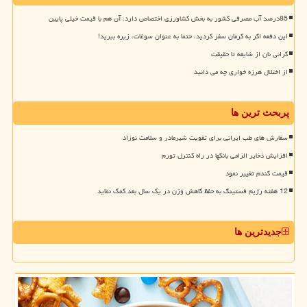
85درصد آب مصرفی کشور به بخش کشاورزی اختصاص دارد، آن هم با قیمت خیلی پایین
این دفعه اگر به کرمان سفر کردید، حتما به عنوان سوغات، زیره ببرید!
گرانی نان از شایعه تا حقیقت
از اختلال هرزه خواری چه می دانید
پربحث ترین ها
سفارش های طب ایرانی برای تقویت شیرمادر و سلامت نوزاد
افزایش ذخایر الزامی بانکها در راه کنترل تورم
قیمت گندم تغییر نمود
12 هفته رژیم فستینگ به حفظ کاهش وزن در یک سال بعد کمک نماید
جدیدترین ها