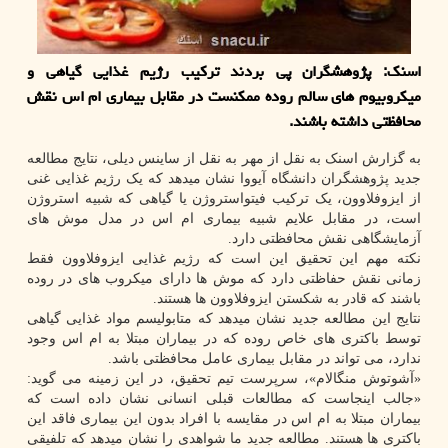
اسنک: پژوهشگران پی بردند ترکیب رژیم غذایی گیاهی و
میکروبیوم های سالم روده ممکنست در مقابل بیماری ام اس نقش
محافظتی داشته باشند.
به گزارش اسنک به نقل از مهر به نقل از ساینس دیلی، نتایج مطالعه
جدید پژوهشگران دانشگاه آیووا نشان میدهد که یک رژیم غذایی غنی
از ایزوفلاوون، یک ترکیب فیتواستروژن یا گیاهی که شبیه استروژن
است، در مقابل علایم شبیه بیماری ام اس در مدل موش های
آزمایشگاهی نقش محافظتی دارد.
نکته مهم این تحقیق این است که رژیم غذایی ایزوفلاوون فقط
زمانی نقش حفاظتی دارد که موش ها دارای میکروب های در روده
باشند که قادر به شکستن ایزوفلاوون ها هستند.
نتایج این مطالعه جدید نشان میدهد که متابولیسم مواد غذایی گیاهی
توسط باکتری های خاص روده که در بیماران مبتلا به ام اس وجود
ندارد، می تواند در مقابل بیماری عامل محافظتی باشد.
«آشوتوش منگالام»، سرپرست تیم تحقیق، در این زمینه می گوید:
«جالب اینجاست که مطالعات قبلی انسانی نشان داده است که
بیماران مبتلا به ام اس در مقایسه با افراد بدون این بیماری فاقد این
باکتری ها هستند. مطالعه جدید ما شواهدی را نشان میدهد که تلفیقی