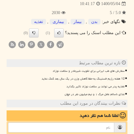
1400/05/04
10:41:17
2030
5.0 / 5
تگهای خبر:
بدن
,
بیمار
,
بیماری
,
تغذیه
این مطلب اسنک را می پسندید؟
(0)
(1)
X
تازه ترین مطالب مرتبط
سفارش های طب ایرانی برای تقویت شیرمادر و سلامت نوزاد
12 هفته رژیم فستینگ به حفظ کاهش وزن در یک سال بعد کمک نماید
تغذیه پدر می تواند بر سلامت نوزاد تأثیر بگذارد
غذای ناسالم عامل مرگ ۱ و نیم میلیون نفر در جهان
نظرات بینندگان در مورد این مطلب
لطفا شما هم
نظر دهید