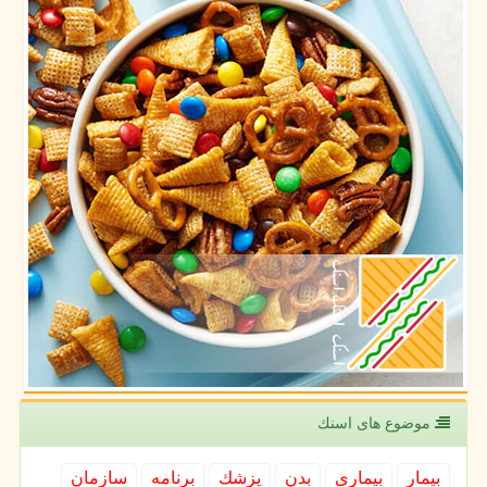
موضوع های اسنك
بیمار
بیماری
بدن
پزشك
برنامه
سازمان