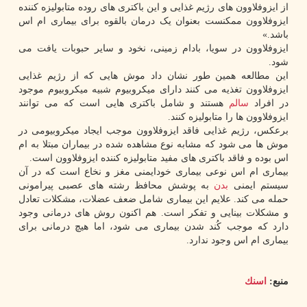
از ایزوفلاوون های رژیم غذایی و این باکتری های روده متابولیزه کننده
ایزوفلاوون ممکنست بعنوان یک درمان بالقوه برای بیماری ام اس
باشد.»
ایزوفلاوون در سویا، بادام زمینی، نخود و سایر حبوبات یافت می
شود.
این مطالعه همین طور نشان داد موش هایی که از رژیم غذایی
ایزوفلاوون تغذیه می کنند دارای میکروبیوم شبیه میکروبیوم موجود
در افراد
سالم
هستند و شامل باکتری هایی است که می توانند
ایزوفلاوون ها را متابولیزه کنند.
برعکس، رژیم غذایی فاقد ایزوفلاوون موجب ایجاد میکروبیومی در
موش ها می شود که مشابه نوع مشاهده شده در بیماران مبتلا به ام
اس بوده و فاقد باکتری های مفید متابولیزه کننده ایزوفلاوون است.
بیماری ام اس نوعی بیماری خودایمنی مغز و نخاع است که در آن
سیستم ایمنی
بدن
به پوشش محافظ رشته های عصبی پیرامونی
حمله می کند. علایم این بیماری شامل ضعف عضلات، مشکلات تعادل
و مشکلات بینایی و تفکر است. هم اکنون روش های درمانی وجود
دارد که موجب کُند شدن بیماری می شود، اما هیچ درمانی برای
بیماری ام اس وجود ندارد.
منبع:
اسنك