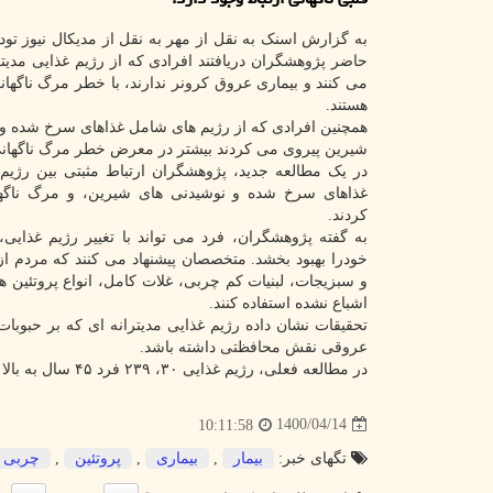
به گزارش اسنک به نقل از مهر به نقل از مدیکال نیوز تود
حاضر پژوهشگران دریافتند افرادی که از رژیم غذایی مدیتر
می کنند و بیماری عروق کرونر ندارند، با خطر مرگ ناگهان
هستند.
همچنین افرادی که از رژیم های شامل غذاهای سرخ شده و
شیرین پیروی می کردند بیشتر در معرض خطر مرگ ناگهانی
در یک مطالعه جدید، پژوهشگران ارتباط مثبتی بین رژیم
غذاهای سرخ شده و نوشیدنی های شیرین، و مرگ ناگها
کردند.
به گفته پژوهشگران، فرد می تواند با تغییر رژیم غذایی
خودرا بهبود بخشد. متخصصان پیشنهاد می کنند که مردم از ا
و سبزیجات، لبنیات کم چربی، غلات کامل، انواع پروتئین ه
اشباع نشده استفاده کنند.
تحقیقات نشان داده رژیم غذایی مدیترانه ای که بر حبوبا
عروقی نقش محافظتی داشته باشد.
در مطالعه فعلی، رژیم غذایی ۳۰، ۲۳۹ فرد ۴۵ سال به بالا بین سالهای ۲۰۰۳ تا ۲۰۰۷ بررسی گردید.
1400/04/14
10:11:58
تگهای خبر:
بیمار
,
بیماری
,
پروتئین
,
چربی