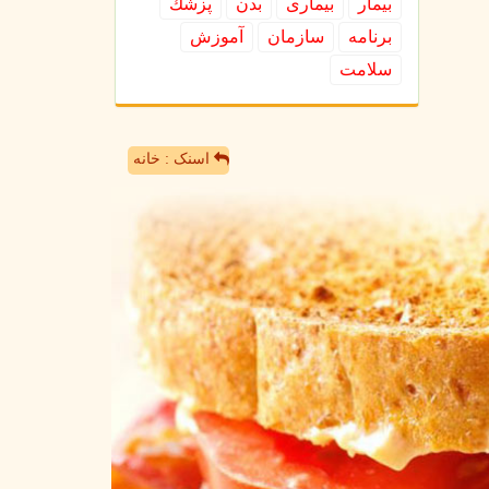
بیمار
بیماری
بدن
پزشك
برنامه
سازمان
آموزش
سلامت
اسنک : خانه