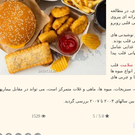
ی، در مطالعه
انه ای پیروی
ی قلبی روبرو
 نوشیدنی های
 قلب بودند.
 غذایی شامل
نی قلب پیدا
،
سلامت
قلب
نواع میوه ها
ا و چربی های
ت، سبزیجات، میوه ها، ماهی و غلات متمرکز است، می تواند در مقابل بیماریه
1529
5.0 / 5