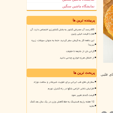
نمایشگاه ماشین سنگین
پربیننده ترین ها
85درصد آب مصرفی کشور به بخش کشاورزی اختصاص دارد، آن
هم با قیمت خیلی پایین
این دفعه اگر به کرمان سفر کردید، حتما به عنوان سوغات، زیره
ببرید!
گرانی نان از شایعه تا حقیقت
از اختلال هرزه خواری چه می دانید
پربحث ترین ها
ای قلبی
سفارش های طب ایرانی برای تقویت شیرمادر و سلامت نوزاد
افزایش ذخایر الزامی بانکها در راه کنترل تورم
قیمت گندم تغییر نمود
12 هفته رژیم فستینگ به حفظ کاهش وزن در یک سال بعد کمک
نماید