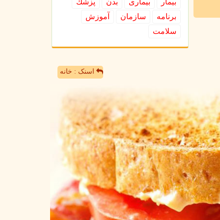
بیمار
بیماری
بدن
پزشك
برنامه
سازمان
آموزش
سلامت
اسنک : خانه