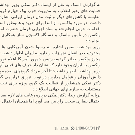
به گزارش اسنک به نقل از ایسنا، دکتر نمکی وزیر بهداش
حمایت های رهبر انقلاب، به مدیریت خوب پیک چهارم کرون
مقایسه با کشورهای دیگر و ثبت مدل درمان ایرانی اشاره 
داشت: در مورد واکسن، از ابتدا برای خرید و همینطور انت
اقدامات خوبی انجام شد و ستاد اجرایی فرمان حضرت امام
واکسن در تأمین ماسک و دستگاه اکسیژن ساز همکاری ب
انجام داد.
وزیر بهداشت ضمن اشاره به رسوا شدن آمریکایی ها در
محدودیت در انتقال تجهیزات و دارو به ایران اظهار داشت: ب
مجوز واکسن صادر کردیم، رئیس جمهور آمریکا اعلام نمود 
واکسن به ایران وجود دارد که نشان داد حرف های قبلی آنه
دانش آموزان و عوامل مدارس در نوبت تزریق قرار می گیر
دکتر نمکی همینطور از فعالیت یک گروه ویژه برای ثب
مستندات به سازمانهای جهانی اطلاع داد.
برپایه گزارش وبدا، دکتر نمکی درباره رعایت های لازم بع
احتمال بیماری سخت را پایین می آورد اما همچنان احتمال م
1400/04/04
18:32:36