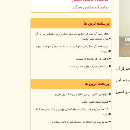
نمایشگاه ماشین سنگین
پربیننده ترین ها
85درصد آب مصرفی کشور به بخش کشاورزی اختصاص دارد، آن
هم با قیمت خیلی پایین
این دفعه اگر به کرمان سفر کردید، حتما به عنوان سوغات، زیره
ببرید!
گرانی نان از شایعه تا حقیقت
از اختلال هرزه خواری چه می دانید
ت خواهند کرد و بعد از آن
رضه این
پربحث ترین ها
ه واکسن
افزایش ذخایر الزامی بانکها در راه کنترل تورم
قیمت گندم تغییر نمود
12 هفته رژیم فستینگ به حفظ کاهش وزن در یک سال بعد کمک
نماید
تغذیه پدر می تواند بر سلامت نوزاد تأثیر بگذارد