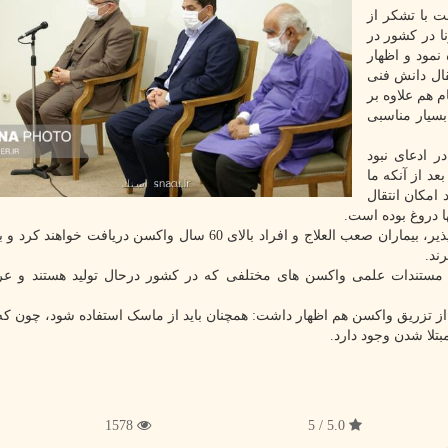
ت با تشکر از
ا در کشور در
نمود و اظهار
قال دانش فنی
 هم علاوه بر
سیار مناسبی
 ادعای نبود
عد از آنکه ما
امکان انتقال
ا دروغ بوده است.
وزیر بهداشت اظهار داشت: تا آخر مرداد گروههای صدمه پذیر، بیماران صعب العلاج و افراد بالای 60 سال واکسن دریاف
ند.
ت مستندات علمی واکسن های مختلفی که در کشور درحال تولید هستند و ع
د از تزریق واکسن هم اظهار داشت: همچنان باید از ماسک استفاده شود، چون ک
بتلا شدن وجود دارد.
1578
5.0 / 5