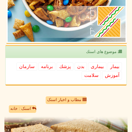
موضوع های اسنك
بیمار
بیماری
بدن
پزشك
برنامه
سازمان
آموزش
سلامت
مطاب و اخبار اسنک
اسنک : خانه