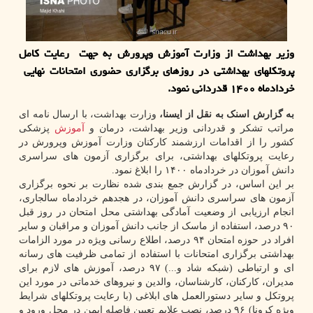
وزیر بهداشت از وزارت آموزش وپرورش به جهت رعایت کامل
پروتکلهای بهداشتی در روزهای برگزاری حضوری امتحانات نهایی
خردادماه ۱۴۰۰ قدردانی نمود.
به گزارش اسنک به نقل از ایسنا،
وزارت بهداشت، با ارسال نامه ای
مراتب تشکر و قدردانی وزیر بهداشت، درمان و
آموزش
پزشکی
کشور را از اقدامات ارزشمند کارکنان وزارت آموزش وپرورش در
رعایت پروتکلهای بهداشتی، برای برگزاری آزمون های سراسری
دانش آموزان در خردادماه ۱۴۰۰ را ابلاغ نمود.
بر این اساس، در گزارش جمع بندی شده نظارت بر نحوه برگزاری
آزمون های سراسری دانش آموزان، در هجدهم خردادماه سالجاری،
انجام ارزیابی از وضعیت آمادگی بهداشتی محل امتحان در روز قبل
۹۰ درصد، استفاده از ماسک از جانب دانش آموزان و مراقبان و سایر
افراد در حوزه امتحان ۹۴ درصد، اطلاع رسانی ویژه در مورد الزامات
بهداشتی برگزاری امتحانات با استفاده از تمامی ظرفیت های رسانه
ای و ارتباطی (شبکه شاد و...) ۹۷ درصد، آموزش های لازم برای
مدیران، کارکنان، کارشناسان، والدین و نیروهای خدماتی در مورد این
پروتکل و سایر دستورالعمل های ابلاغی (با رعایت پروتکلهای شرایط
ویژه کرونا) ۹۶ درصد، نصب علایم تعیین فاصله ایمن در محل ورود و