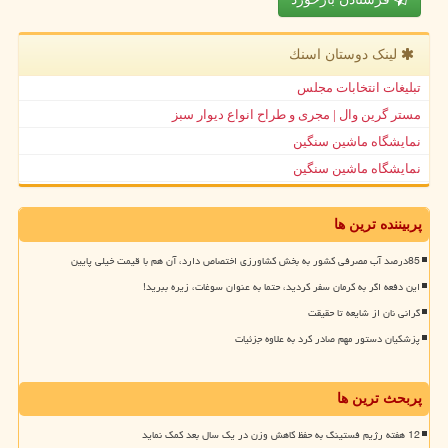
لینک دوستان اسنك
تبلیغات انتخابات مجلس
مستر گرین وال | مجری و طراح انواع دیوار سبز
نمایشگاه ماشین سنگین
نمایشگاه ماشین سنگین
پربیننده ترین ها
85درصد آب مصرفی کشور به بخش کشاورزی اختصاص دارد، آن هم با قیمت خیلی پایین
این دفعه اگر به کرمان سفر کردید، حتما به عنوان سوغات، زیره ببرید!
گرانی نان از شایعه تا حقیقت
پزشکیان دستور مهم صادر کرد به علاوه جزئیات
پربحث ترین ها
12 هفته رژیم فستینگ به حفظ کاهش وزن در یک سال بعد کمک نماید