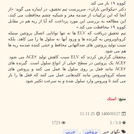
کووید ۱۹ باز می کند.
دکتر «نیکولاس بازان»، سرپرست تیم تحقیق، در اینباره می گوید: «از
آنجا که این ترکیبات از صدمه مغز و شبکیه چشم محافظت می کنند،
این مطالعه به بررسی این مورد پرداخت که آیا از ریه هم در مقابل
کووید ۱۹ محافظت می کند.»
تیم تحقیق دریافت که ELV ها نه تنها توانایی اتصال پروتئین سنبله
کروناویروس به گیرنده ها و ورود آنها به سلول ها را می کاهد، بلکه
سبب تولید پروتئین های ضدالتهابی محافظ و خنثی کننده صدمه ریه ها
هم می شود.
محققان گزارش کردند که ELV سبب کاهش تولید ACE۲ می شود.
ACE۲ یک پروتئین در سطح خیلی از انواع سلول است. گیرنده های
ACE۲ مانند قفل بر روی سلول ها عمل می کنند و پروتئین های
سنبله کروناویروس مانند کلیدهایی عمل می کنند که قفل ها را باز
می کنند تا ویروس وارد سلول شده و به سرعت تکثیر شود.
منبع:
اسنك
1400/03/27
11:11:25
1723
5.0 / 5
تگهای خبر:
پروتئین
,
چربی