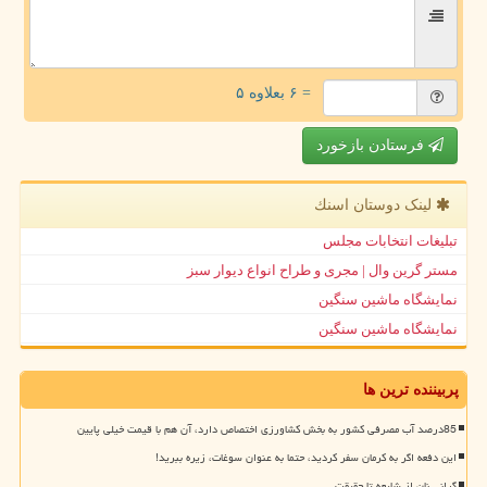
= ۶ بعلاوه ۵
فرستادن بازخورد
لینک دوستان اسنك
تبلیغات انتخابات مجلس
مستر گرین وال | مجری و طراح انواع دیوار سبز
نمایشگاه ماشین سنگین
نمایشگاه ماشین سنگین
پربیننده ترین ها
85درصد آب مصرفی کشور به بخش کشاورزی اختصاص دارد، آن هم با قیمت خیلی پایین
این دفعه اگر به کرمان سفر کردید، حتما به عنوان سوغات، زیره ببرید!
گرانی نان از شایعه تا حقیقت