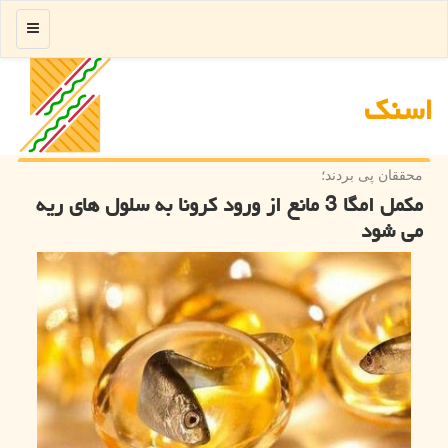
منو
اسنك
محققان پی بردند؛
مكمل امگا 3 مانع از ورود كرونا به سلول های ریه
می شود