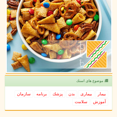
موضوع های اسنك
بیمار
بیماری
بدن
پزشك
برنامه
سازمان
آموزش
سلامت