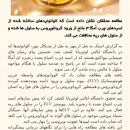
مطالعه محققان نشان داده است که الوانوئیدهای ساخته شده از
اسیدهای چرب اُمگا ۳ مانع از ورود کروناویروس به سلول ها شده و
از سلول های ریه محافظت می کند.
به گزارش اسنک به نقل از مهر به نقل از مدیکال نیوز، الوانوئیدها که
در دانشگاه ایالتی لوئیزیانا کشف شد، نخستین پیام رسان های
شیمیایی بیواکتیو هستند که از اسید چرب اشباع نشده زنجیره ای اُمگا
۳ ساخته شده است که در پاسخ به صدمه سلول یا هنگام مواجهه
سلول با چالش زنده ماندن آزاد می شوند.
یافته های مطالعه نشان داد که الووانوئیدهای واسطه چربی
هومئوستاتیک (ELV)، پیوند سلول و ورود دامنه پیونددهنده گیرنده
کروناویروس و همینطور کروناویروس را در سلول های هوا ریه انسان
کم می کنند.
تیم تحقیق دانشگاه ایالتی لوئیزیانا کشف کرد که پیش سازهای اسید
چرب اشباع نشده با زنجیره بلند، بیوسنتز ELV را در سلول های ریه
فعال می کنند. علاوه بر این، ELVها و پیش سازهای آنها، سیگنال
سنبله پروتئین موجود در سلول های آلوده به کروناویروس را می کاهد
که نشان داده است لیپیدها عفونت ویروسی را مهار می کنند.
این یافته های مطالعه راه هایی را برای نگاههای درمانی پیشگیرانه