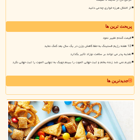
از اختلال هرزه خواری چه می دانید
پربحث ترین ها
قیمت گندم تغییر نمود
12 هفته رژیم فستینگ به حفظ کاهش وزن در یک سال بعد کمک نماید
تغذیه پدر می تواند بر سلامت نوزاد تأثیر بگذارد
باورم نمی شد زنده بمانم و ثبت جهانی الموت را ببینم چوبک به تنهایی الموت را ثبت جهانی نکرد
جدیدترین ها