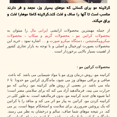
كراتینه مو برای كسانی كه موهای بسیار وز، مجعد و فر دارند
مناسب است تا آنها را صاف و لخت كند.كراتینه كاملا موهارا لخت و
براق میكند.
از جمله مهمترین محصولات ارایشی
ایرانی مال
را میتوان به
محصولات کراتین مو
،
محصولات گریم و میکاپ
،
محصولات
میکروپیگمنتیشن
،
دستگاه میکرو صورت
و .... اشاره نمود ، خرید این
محصولات بصورت اورجینال و اصلی و با توجه به بازار تجاری کشور
از اهمیت بسیار بالایی برخوردار است .
محصولات کراتین مو :
کراتینه مو، روش درمان وزی مو با مواد شیمیایی می باشد که باعث
صافی و براقی موهای وز می شود، ماندگاری کراتین مو حدودا تا ۶
ماه می باشد. در بعضی از روش های کراتینه مو، زمانی که مو
حرارت می بیند، فرمالدهید آزاد می کند که برای سلامتی مضر است؛
اما شیوه های جدید کراتینه مو، بدون فرمالدهید است. به طور کلی در
کراتینه کردن مو، کراتین به پیاز مو اثر می کند و منافذ را با کراتین
که یک پروتئین ضرورری برای سلامت و استحکام موها است، پر می
کند. در نتیجه موهای شما صاف، سالم و درخشان به نظر می رسند.
ماندگاری کراتین تا 6 ماه می باشد . کراتینه مو برای کسانی که