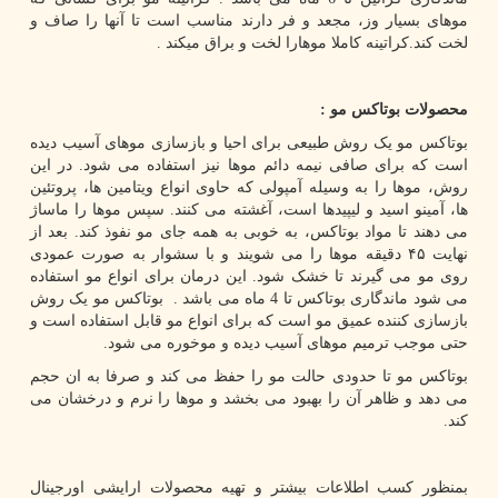
موهای بسیار وز، مجعد و فر دارند مناسب است تا آنها را صاف و
لخت کند.کراتینه کاملا موهارا لخت و براق میکند .
محصولات بوتاکس مو :
بوتاکس مو یک روش طبیعی برای احیا و بازسازی موهای آسیب دیده
است که برای صافی نیمه دائم موها نیز استفاده می شود. در این
روش، موها را به وسیله آمپولی که حاوی انواع ویتامین ها، پروتئین
ها، آمینو اسید و لیپیدها است، آغشته می کنند. سپس موها را ماساژ
می دهند تا مواد بوتاکس، به خوبی به همه جای مو نفوذ کند. بعد از
نهایت ۴۵ دقیقه موها را می شویند و با سشوار به صورت عمودی
روی مو می گیرند تا خشک شود. این درمان برای انواع مو استفاده
می شود ماندگاری بوتاکس تا 4 ماه می باشد . بوتاکس مو یک روش
بازسازی کننده عمیق مو است که برای انواع مو قابل استفاده است و
حتی موجب ترمیم موهای آسیب دیده و موخوره می شود.
بوتاکس مو تا حدودی حالت مو را حفظ می کند و صرفا به ان حجم
می دهد و ظاهر آن را بهبود می بخشد و موها را نرم و درخشان می
کند.
بمنظور کسب اطلاعات بیشتر و تهیه محصولات ارایشی اورجینال