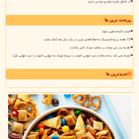
از اختلال هرزه خواری چه می دانید
پربحث ترین ها
قیمت گندم تغییر نمود
12 هفته رژیم فستینگ به حفظ کاهش وزن در یک سال بعد کمک نماید
تغذیه پدر می تواند بر سلامت نوزاد تأثیر بگذارد
باورم نمی شد زنده بمانم و ثبت جهانی الموت را ببینم چوبک به تنهایی الموت را ثبت جهانی نکرد
جدیدترین ها