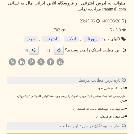
میتوانید به ادرس اینترنتی و فروشگاه آنلاین ایرانی مال به نشانی
iranimall.com
مراجعه نمایید.
1400/03/26
23:45:06
1702
5.0 / 5
تگهای خبر:
رپورتاژ
,
آنلاین
,
اینترنت
,
خرید
این مطلب اسنک را می پسندید؟
(0)
(1)
X
تازه ترین مطالب مرتبط
قیمت گندم تغییر نمود
باورم نمی شد زنده بمانم و ثبت جهانی الموت را ببینم چوبک به تنهایی الموت را ثبت جهانی
نکرد
خبر مهم وزیر جهادکشاورزی برای گندمکاران
خبر مهم برای گندمکاران
نظرات بینندگان در مورد این مطلب