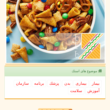
موضوع های اسنك
بیمار
بیماری
بدن
پزشك
برنامه
سازمان
آموزش
سلامت