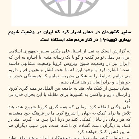
سفیر کشورمان در دهلی اصرار کرد که ایران در وضعیت شیوع
بیماری کووید-۱۹ در کنار مردم هند ایستاده است.
به گزارش اسنک به نقل از ایسنا، علی چگنی سفیر جمهوری اسلامی
ایران در دهلی نو در گفت و گو با یک رسانه هندی با اشاره به این که
"ایران نیز در وضعیت شیوع ویروس کرونا وضعیت مشابهی داشته
است" اشاره کرد: با وجود این که ما تحت فشار و تحریم قرار داریم
می توانیم شرایط را به شکلی مدیریت نماییم که همبستگی خودرا با
خواهران و برادرانمان در هند نشان دهیم.
ایشان سپس از کمک های هند به جامعه بین الملل در همه گیری کرونا
و ارسال دارو و واکسن به کشورها برای مقابله با این بحران قدردانی
کرد.
علی چگنی اضافه کرد: زمانی که همه گیری کرونا شروع شد، هند
تلاش ها برای کمک به جهان را شروع کرد. ما در فرهنگ خود معتقدیم
که هر زمان در بیابان کمکی کنید در دریا آنرا پس می گیرید. هند در
کمک به دیگران دست گشاده ای داشته است، بدین سبب دیگران هم
به این کشور کمک خواهند کرد.
این دیپلمات کشورمان درباره پروژه همکاری ایران و هند برای تولید