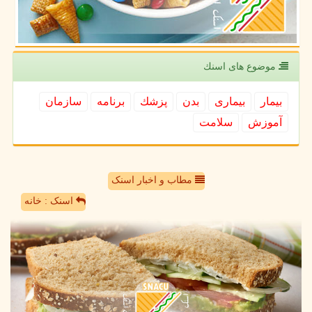
موضوع های اسنك
بیمار
بیماری
بدن
پزشك
برنامه
سازمان
آموزش
سلامت
مطاب و اخبار اسنک
اسنک : خانه