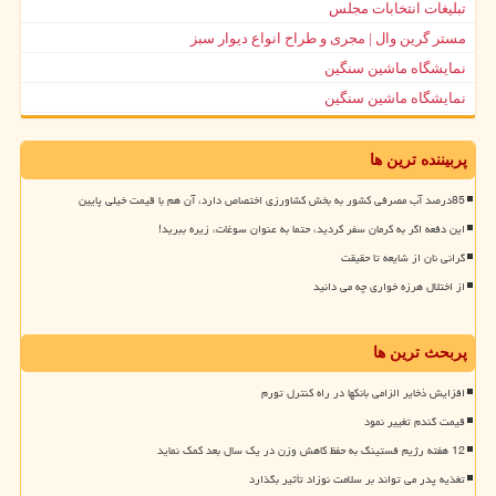
تبلیغات انتخابات مجلس
مستر گرین وال | مجری و طراح انواع دیوار سبز
نمایشگاه ماشین سنگین
نمایشگاه ماشین سنگین
پربیننده ترین ها
85درصد آب مصرفی کشور به بخش کشاورزی اختصاص دارد، آن هم با قیمت خیلی پایین
این دفعه اگر به کرمان سفر کردید، حتما به عنوان سوغات، زیره ببرید!
گرانی نان از شایعه تا حقیقت
از اختلال هرزه خواری چه می دانید
پربحث ترین ها
افزایش ذخایر الزامی بانکها در راه کنترل تورم
قیمت گندم تغییر نمود
12 هفته رژیم فستینگ به حفظ کاهش وزن در یک سال بعد کمک نماید
تغذیه پدر می تواند بر سلامت نوزاد تأثیر بگذارد