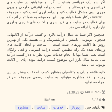
اگر شما یک فریلنسر هستید یا اگر و میخواهید در سایت های
فریلنسری و خودمختار و .... کسب درامد اینترنتی خارجی و برون
مرزی بدون مشکل فعالیت کنید و درامد ارزی کسب کنید ، مجموعه
sarafer
درکنار شما خواهد بود. این مجموعه به شما تمام آنچه که
برای فعالیت در سایت های فریلنسری و اکانت های خارجی و ارزی
نیاز دارید را ارائه می دهد .
همچنین اگر شما به دنبال درآمد دلاری و کسب درآمد از اکانتهایی
همچون یوتیوب ، بایننس ، فریلنسرینگ و ... هستید یکی از بهترین
روش ها اکانت وریفای شده است ،. ساخت و ایجاد اکانت های
وریفای شده یک راه مطمئن کسب درامد اینترنتی واقعی رایگان
است یعنی شما تنها با انجام خدمات مورد نظر به دلار کسب درآمد
می نمایید مثال بارز این موضوع کسب درامد پیودی پای از اکانت
یوتیوب می باشد.
کلیه علاقه مندان و متقاضیان بمنظور کسب اطلاعات بیشتر در این
زمینه و اخذ مشاوره میتوانید به سایت رسمی مجموعه صرافر
مراجعه نمایید .
1400/02/26
21:38:29
1846
5.0 / 5
تگهای خبر:
رپورتاژ
,
خدمات
,
سایت
,
مشاوره