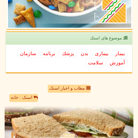
موضوع های اسنك
بیمار
بیماری
بدن
پزشك
برنامه
سازمان
آموزش
سلامت
مطاب و اخبار اسنک
اسنک : خانه