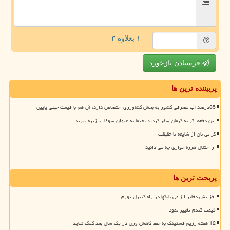
= ۱ بعلاوه ۳
فرستادن بازخورد
پربیننده ترین ها
85درصد آب مصرفی کشور به بخش کشاورزی اختصاص دارد، آن هم با قیمت خیلی پایین
این دفعه اگر به کرمان سفر کردید، حتما به عنوان سوغات، زیره ببرید!
گرانی نان از شایعه تا حقیقت
از اختلال هرزه خواری چه می دانید
پربحث ترین ها
افزایش ذخایر الزامی بانکها در راه کنترل تورم
قیمت گندم تغییر نمود
12 هفته رژیم فستینگ به حفظ کاهش وزن در یک سال بعد کمک نماید