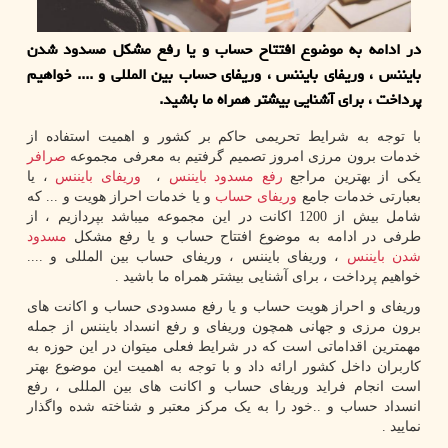
در ادامه به موضوع افتتاح حساب و یا رفع مشكل مسدود شدن
بایننس ، وریفای بایننس ، وریفای حساب بین المللی و .... خواهیم
پرداخت ، برای آشنایی بیشتر همراه ما باشید.
با توجه به شرایط تحریمی حاکم بر کشور و اهمیت استفاده از
خدمات برون مرزی امروز تصمیم گرفتیم به معرفی مجموعه
صرافر
یکی از بهترین مراجع
رفع مسدود بایننس
،
وریفای بایننس
، یا
بعبارتی خدمات جامع
وریفای حساب
و یا خدمات احراز هویت و ... که
شامل بیش از 1200 اکانت در این مجموعه میباشد بپردازیم ، از
طرفی در ادامه به موضوع افتتاح حساب و یا رفع مشکل
مسدود
شدن بایننس
، وریفای بایننس ، وریفای حساب بین المللی و ....
خواهیم پرداخت ، برای آشنایی بیشتر همراه ما باشید .
وریفای و احراز هویت حساب و یا رفع مسدودی حساب و اکانت های
برون مرزی و جهانی همچون وریفای و رفع انسداد بایننس از جمله
مهمترین اقداماتی است که در شرایط فعلی میتوان در این حوزه به
کاربران داخل کشور ارائه داد و با توجه به اهمیت این موضوع بهتر
است انجام فراید وریفای حساب و اکانت های بین المللی ، رفع
انسداد حساب و ..خود را به یک مرکز معتبر و شناخته شده واگذار
نمایید .