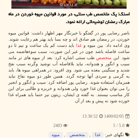
اسنک: یک متخصص طب سنتی، در مورد قوانین میوه خوردن در ماه
مبارک رمضان توضیحاتی ارائه نمود.
ناصر رضایی پور در گفتگو با خبرنگار مهر اظهار داشت: قوانین میوه
خوردن، در رمضان هم صادق اند و چه بسا باید بهتر هم رعایت شوند.
وی ادامه داد: بین میوه و
غذا
باید دست کم یک ساعت و نیم تا دو
ساعت فاصله باشد چون در غیر این صورت، سبب سوءهاضمه می
شود. این
متخصص
طب سنتی اشاره کرد: بعد از میوه های تر مانند
سیب و انگور و هندوانه، نباید بلافاصله آب نوشید وگرنه سبب نفخ
شدید و سنگینی معده می شود. وی افزود: در همراهی میوه ها، باید
به گرمی و سردی آنها توجه گردد. همین طور دو میوه نفاخ نباید
همزمان استفاده شوند. رضایی پور اضافه کرد: سیب و انگور و انجیر
را می توان بعنوان غذا خورد ولی هندوانه و خربزه و طالبی برای این
کار مناسب نیستند. به گفته ی ایشان، زیتون نیز حتما باید همراه غذا
خورده شود نه پیش و بعد از آن.
1400/02/05
13:30:52
2403
5.0 / 5
تگهای خبر:
غذا
,
متخصص
,
میوه