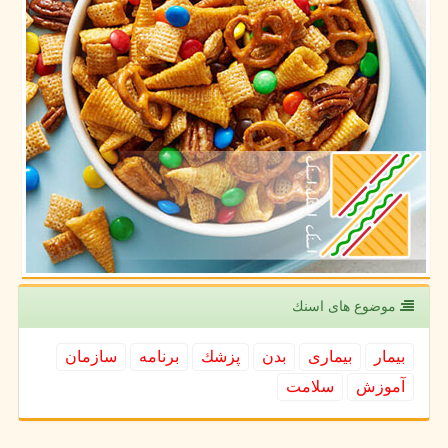
موضوع های اسنك
بیمار
بیماری
بدن
پزشك
برنامه
سازمان
آموزش
سلامت