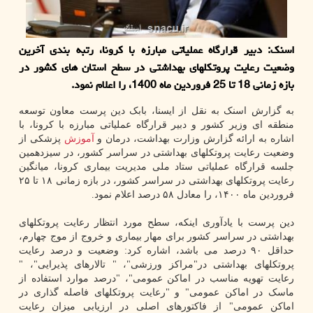
اسنک: دبیر قرارگاه عملیاتی مبارزه با کرونا، رتبه بندی آخرین
وضعیت رعایت پروتکلهای بهداشتی در سطح استان های کشور در
بازه زمانی 18 تا 25 فروردین ماه 1400، را اعلام نمود.
به گزارش اسنک به نقل از ایسنا، بابک دین پرست معاون توسعه
منطقه ای وزیر کشور و دبیر قرارگاه عملیاتی مبارزه با کرونا، با
اشاره به ارائه گزارش وزارت بهداشت، درمان و
آموزش
پزشکی از
وضعیت رعایت پروتکلهای بهداشتی در سراسر کشور، در سیزدهمین
جلسه قرارگاه عملیاتی ستاد ملی مدیریت بیماری کرونا، میانگین
رعایت پروتکلهای بهداشتی در سراسر کشور، در بازه زمانی ۱۸ تا ۲۵
فروردین ماه ۱۴۰۰، را معادل ۵۸ درصد اعلام نمود.
دین پرست با یادآوری اینکه، سطح مورد انتظار رعایت پروتکلهای
بهداشتی در سراسر کشور برای مهار بیماری و خروج از موج چهارم،
حداقل ۹۰ درصد می باشد، اشاره کرد: وضعیت و درصد رعایت
پروتکلهای بهداشتی در"مراکز ورزشی"، " تالارهای پذیرایی"، "
رعایت تهویه مناسب در اماکن عمومی"، "درصد موارد استفاده از
ماسک در اماکن عمومی" و "رعایت پروتکلهای فاصله گذاری در
اماکن عمومی" از فاکتورهای اصلی در ارزیابی میزان رعایت