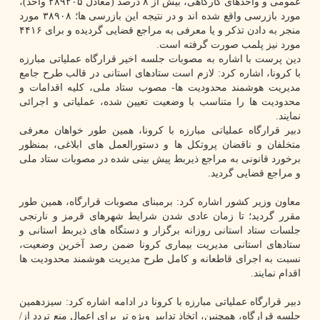
عمومی و واحدهای کارگاهی، بیش از ۸ درصد (معادل ۲۸۹۲۰۵ واحد)،
مورد بازرسی واقع شده اند و در نتیجه این بازرسی ها؛ ۳۸۹۰۸ مورد
منجر به دادن تذکر و یا معرفی به مراجع قضایی گردیده و برای ۴۴۱۶
مورد نیز پلمب صورت گرفته است.
دین پرست با اشاره به مصوبات جلسه اخیر قرارگاه عملیاتی مبارزه
با کرونا، اشاره کرد: لازم است ستادهای استانی در قالب طرح جامع
مدیریت هوشمند محدودیت ها- مصوب ستاد ملی، کلیه اقدامات و
محدودیت ها را متناسب با وضعیت تعیین شده، عملیاتی و اجرائی
نمایند.
دبیر قرارگاه عملیاتی مبارزه با کرونا، همین طور خواهان معرفی
متخلفان و ناقضان پروتکل ها و دستورالعمل های ابلاغی، بمنظور
برخورد قانونی به مراجع ذیربط پیش بینی شده در مصوبات ستاد ملی
و مراجع قضایی گردید.
معاون وزیر کشور اشاره کرد: برمبنای مصوبات قرارگاه، همین طور
مقرر گردید؛ تا زمان عادی شدن شرایط شهرهای قرمز و نارنجی
جلسات ستاد استانی روزانه برگزار و دستگاه های ذیربط استانی و
ستادهای استانی مدیریت بیماری کرونا ضمن رصد آخرین وضعیت،
نسبت به اجرای قاطعانه و کامل طرح مدیریت هوشمند محدودیت ها
اقدام نمایند.
دبیر قرارگاه عملیاتی مبارزه با کرونا در ادامه اشاره کرد: سیزدهمین
جلسه قرارگاه، همچنین، اتخاذ تدابیر ویژه تر برای اعمال منع تردد از/