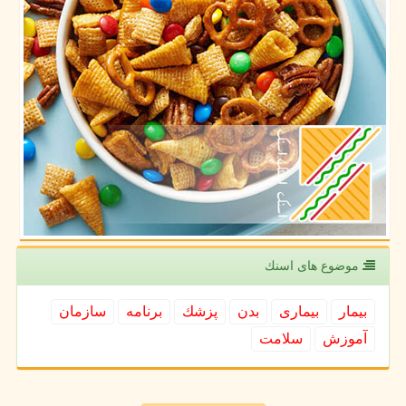
موضوع های اسنك
بیمار
بیماری
بدن
پزشك
برنامه
سازمان
آموزش
سلامت