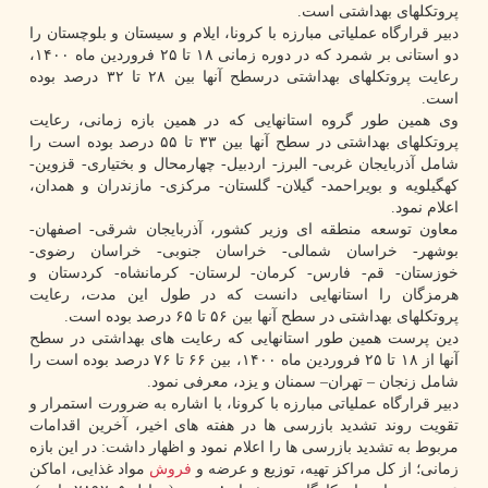
پروتکلهای بهداشتی است.
دبیر قرارگاه عملیاتی مبارزه با کرونا، ایلام و سیستان و بلوچستان را
دو استانی بر شمرد که در دوره زمانی ۱۸ تا ۲۵ فروردین ماه ۱۴۰۰،
رعایت پروتکلهای بهداشتی درسطح آنها بین ۲۸ تا ۳۲ درصد بوده
است.
وی همین طور گروه استانهایی که در همین بازه زمانی، رعایت
پروتکلهای بهداشتی در سطح آنها بین ۳۳ تا ۵۵ درصد بوده است را
شامل آذربایجان غربی- البرز- اردبیل- چهارمحال و بختیاری- قزوین-
کهگیلویه و بویراحمد- گیلان- گلستان- مرکزی- مازندران و همدان،
اعلام نمود.
معاون توسعه منطقه ای وزیر کشور، آذربایجان شرقی- اصفهان-
بوشهر- خراسان شمالی- خراسان جنوبی- خراسان رضوی-
خوزستان- قم- فارس- کرمان- لرستان- کرمانشاه- کردستان و
هرمزگان را استانهایی دانست که در طول این مدت، رعایت
پروتکلهای بهداشتی در سطح آنها بین ۵۶ تا ۶۵ درصد بوده است.
دین پرست همین طور استانهایی که رعایت های بهداشتی در سطح
آنها از ۱۸ تا ۲۵ فروردین ماه ۱۴۰۰، بین ۶۶ تا ۷۶ درصد بوده است را
شامل زنجان – تهران– سمنان و یزد، معرفی نمود.
دبیر قرارگاه عملیاتی مبارزه با کرونا، با اشاره به ضرورت استمرار و
تقویت روند تشدید بازرسی ها در هفته های اخیر، آخرین اقدامات
مربوط به تشدید بازرسی ها را اعلام نمود و اظهار داشت: در این بازه
زمانی؛ از کل مراکز تهیه، توزیع و عرضه و
فروش
مواد غذایی، اماکن