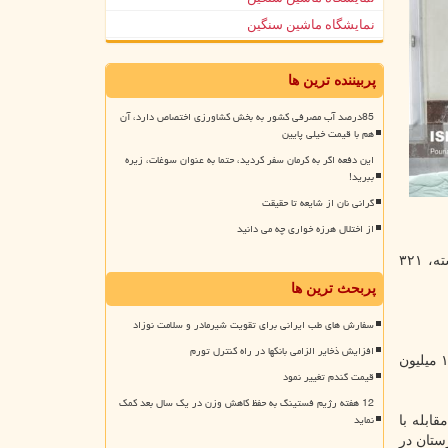
نمایشگاه ماشین سنگین
پربیننده ترین ها
85درصد آب مصرفی کشور به بخش کشاورزی اختصاص دارد، آن
هم با قیمت خیلی پایین
این دفعه اگر به کرمان سفر کردید، حتما به عنوان سوغات، زیره
ببرید!
گرانی نان از شایعه تا حقیقت
از اختلال هرزه خواری چه می دانید
طبق این گزارش، مجموع بیماران کووید ۱۹ در کشور نیز به دو میلیون و ۱۶۸ هزار و ۸۷۲ نفر رسید و متاسفانه در طول ۲۴ ساعت گذشته، ۳۲۱
پربحث ترین ها
سفارش های طب ایرانی برای تقویت شیرمادر و سلامت نوزاد
افزایش ذخایر الزامی بانکها در راه کنترل تورم
از سوی دیگر، ۴۶۰۱ نفر از بیماران مبتلا به کووید ۱۹ در بخش های مراقبت های ویژه بیمارستان ها تحت مراقبت قرار دارند. تا حالا نیز ۱۴ میلیون
قیمت گندم تغییر نمود
12 هفته رژیم فستینگ به حفظ کاهش وزن در یک سال بعد کمک
نماید
اد ملی مقابله با
 و نارنجی ممنوع می باشد. همین طور ۴۵ شهرستان در وضعیت زرد و فقط ۹ شهرستان در