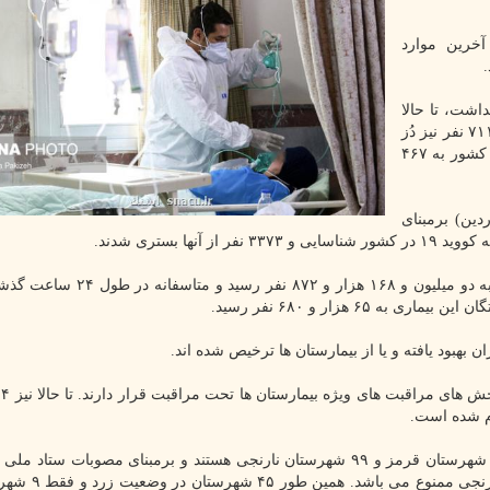
خرین موارد
اشت، تا حالا
۳۶۵ هزار و ۱۶۰ نفر دز اول واکسن کرونا و ۱۰۲ هزار و ۷۱۱ نفر نیز دُز
دوم را تزریق کرده اند و مجموع واکسنهای تزریق شده در کشور به ۴۶۷
 از روز گذشته تا امروز (۲۶ فروردین) برمبنای
بر اساس اعلام وزارت بهداشت همین طور هم اکنون ۲۹۵ شهرستان قرمز و ۹۹ شهرستان نارنجی هستند و برمبنای مصوبات ست
کرونا مسافرت «از» و «به» شهرهای با وضعیت قرمز