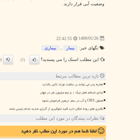
وضعیت آبی قرار دارند.
1400/01/26
22:42:55
تگهای خبر:
بیمار
,
بیماری
این مطلب اسنک را می پسندید؟
(0)
(1)
تازه ترین مطالب مرتبط
تغذیه پدر می تواند بر سلامت نوزاد تأثیر بگذارد
غذای ناسالم عامل مرگ ۱ و نیم میلیون نفر در جهان
محلول ORS و آب در سفر اربعین فراموش نشود
باکتری های روده امکان دارد کلید جلوگیری از آلرژی شدید بادام زمینی باشد
نظرات بینندگان در مورد این مطلب
لطفا شما هم
در مورد این مطلب
نظر دهید