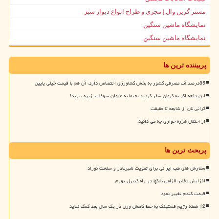
مستر گرین وال | مجری و طراح انواع دیوار سبز
نمایشگاه ماشین سنگین
نمایشگاه ماشین سنگین
پربیننده ترین ها
85درصد آب مصرفی کشور به بخش کشاورزی اختصاص دارد، آن هم با قیمت خیلی پایین
این دفعه اگر به کرمان سفر کردید، حتما به عنوان سوغات، زیره ببرید!
گرانی نان از شایعه تا حقیقت
از اختلال هرزه خواری چه می دانید
پربحث ترین ها
سفارش های طب ایرانی برای تقویت شیرمادر و سلامت نوزاد
افزایش ذخایر الزامی بانکها در راه کنترل تورم
قیمت گندم تغییر نمود
12 هفته رژیم فستینگ به حفظ کاهش وزن در یک سال بعد کمک نماید