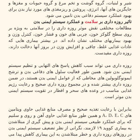
شیر و لبنیات، گروه گوشت و تخم مرغ و گروه حبوبات و مغزها و
جایگزین های آنها، انرژی، پروتئین و ریزمغذی های مورد نیاز بدن برای
بهبود عملکرد سیستم دفاعی بدن تامین می شود.
تاثیر روزه داری بر
سلامت
و عملکرد سیستم ایمنی بدن
مطالعات مختلفی نقش موثر روزه داری را در سلامتی به ویژه بر
روی سطح گلوکز خون، چربی های خون و فشار خون، کنترل وزن و
بهبود بیماریهای مختلف نشان داده اند. در بیشتر بیماری هایی که
عادات غذایی غلط، چاقی و افزایش وزن در بروز آنها دخالت دارند،
روزه داری مفیدست.
روزه داری می تواند سبب کاهش پاسخ های التهابی و تنظیم سیستم
ایمنی بدن شود. همین طور فعالیت سلول های دفاعی بدن و ترشح
ایمونوگلوبولین های مخاطی که از عوامل ایمنی بدن هستند، در ضمن
روزه داری بیشتر شده و در مجموع روزه داری صحیح و رعایت رژیم
غذایی مناسب در وعده های سحر و افطار در تقویت سیستم ایمنی
بدن موثر است.
بنابراین با رعایت تغذیه صحیح و مصرف منابع غذایی حاوی ویتامین
های A، D، E، C و همین طور منابع غذایی حاوی آهن و روی و سلنیم
که برای عملکرد طبیعی سیستم ایمنی بدن و پیش گیری از مبتلاشدن
به بیماری کووید ۱۹ لازمند، نگرانی از نظر تضعیف سیستم ایمنی بدن
در روزهای روزه داری و خطر مبتلاشدن به این بیماری کاهش پیدا می