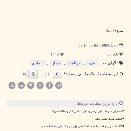
منبع:
اسنك
1400/01/26
11:17:38
1449
5.0 / 5
تگهای خبر:
بدن
,
برنامه
,
بیمار
,
بیماری
این مطلب اسنک را می پسندید؟
(0)
(1)
X
تازه ترین مطالب مرتبط
سفارش های طب ایرانی برای تقویت شیرمادر و سلامت نوزاد
قیمت گندم تغییر نمود
12 هفته رژیم فستینگ به حفظ کاهش وزن در یک سال بعد کمک نماید