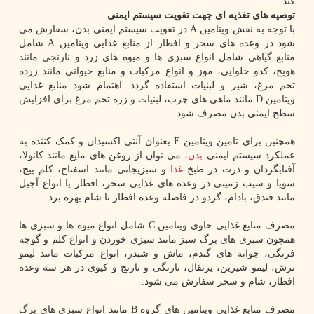
کند.
توصیه های تغذیه ای جهت تقویت سیستم ایمنی
با توجه به نقش ویتامین A در تقویت سیستم ایمنی بدن، سفارش می
شود در وعده های سحر و افطار از منابع غذایی ویتامین A شامل
منابع گیاهی شامل انواع سبزی ها و میوه های زرد و نارنجی مانند
هویج، کدو حلوایی، موز و انواع مرکبات و منابع حیوانی مانند زرده
تخم مرغ، شیر و لبنیات استفاده گردد. اهتمام شود منابع غذایی
ویتامین D مانند ماهی های چرب، لبنیات و زره تخم مرغ برای افزایش
سطح ایمنی بدن مصرف شود.
همچنین برای تامین ویتامین E بعنوان آنتی اکسیدان و کمک کننده به
عملکرد سیستم ایمنی
بدن
، می توان از روغن های مایع مانند کانولا،
آفتابگردان و ذرت در طبخ
غذا
و سبزیجاتی مانند اسفناج، کلم پیچ،
سویا و سیب زمینی در وعده های غذایی سحر، افطار یا انواع آجیل
مانند فندق، بادام، گردو در فاصله وعده افطار تا شام بهره برد.
مصرف منابع غذایی حاوی ویتامین C شامل انواع میوه ها و سبزی ها
همچون سبزی های برگ سبز مانند سبزی خوردن و انواع کلم و گوجه
فرنگی، جوانه های گندم، ماش و شبدر، انواع مرکبات مانند لیمو
ترش، لیمو شیرین، پرتقال، نارنگی و نارنج و کیوی در هر سه وعده
افطار، شام و سحر سفارش می شود.
مصرف منابع غذایی ویتامین های گروه B مانند انواع سبزی های برگ