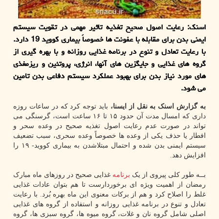
اسنک: رعایت اصول صحیح تغذیه تاثیر مهمی در تقویت سیستم
ایمنی بدن برای مقابله با عفونت ها خصوصاً بیماری کووید 19 دارد.
با رعایت تعادل و تنوع در برنامه غذایی روزانه و با بهره گیری از
گروه های غذایی و جایگزین های آنها، انرژی، پروتئین و ریزمغذی
های مورد نیاز بدن برای بهبود عملکرد سیستم دفاعی بدن تامین
می شود.
به گزارش اسنک به نقل از ایسنا،
باید توجه کرد که در ساعات روزه
داری که امسال مدت آن حدود ۱۵ تا ۱۶ ساعت است، گرسنگی می
تواند در صورت عدم رعایت اصول تغذیه صحیح در وعده سحر و
افطار یا حذف یکی از وعده ها خصوصاً وعده سحری، سبب تضعیف
سیستم ایمنی بدن شده و احتمال مبتلاشدن به بیماری کووید- ۱۹ را
افزایش دهد.
بــه طور کلی پیروی از یک
برنامه
غذایی صحیح در روزهای ماه مبارک
رمضان از اهمیت ویژه ای برخوردارست تا هم بتوان عادات غذایی
غلط را اصلاح کرد و هم از برکات معنوی این ماه بهره بُرد. با رعایت
تعادل و تنوع در برنامه غذایی روزانه و استفاده از گروه های غذایی
اصلی شامل گروه نان و غلات، گروه میوه ها، گروه سبزی ها، گروه