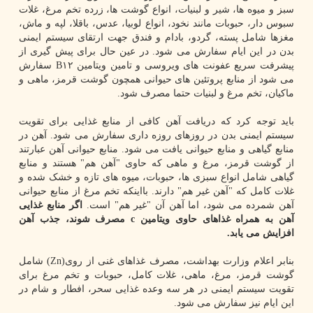
سبز و میوه ها، شیر و لبنیات، انواع گوشت ها، زرده تخم مرغ، غلات
سبوس دار، حبوبات مانند نخود، انواع لوبیا، عدس، باقلا، لپه و ماش،
مغزها شامل پسته، گردو، بادام و فندق جهت ارتقای سیستم ایمنی
بدن در این ایام سفارش می شود. در عین حال برای پیش گیری از
پیشرفت سریع عفونت های ویروسی و تامین ویتامین B۱۲ سفارش
می شود از منابع پروتئین های حیوانی همچون گوشت قرمز، ماهی و
ماکیان، تخم مرغ و لبنیات حتما مصرف شود.
باید توجه کرد که دریافت آهن کافی از منابع غذایی برای تقویت
سیستم ایمنی بدن در روزهای روزه داری سفارش می شود. آهن در
منابع گیاهی و منابع حیوانی یافت می شود. منابع حیوانی آهن عبارتند
از گوشت قرمز، مرغ و ماهی که حاوی "آهن هم" هستند و منابع
گیاهی شامل انواع سبزی ها، حبوبات، میوه های تازه و خشک شده و
غلات کامل که "آهن غیر هم" دارند. بااینکه تخم مرغ از منابع حیوانی
آهن شمرده می شود، اما آهن آن "غیر هم" است.
اگر منابع غذایی
آهن به همراه غذاهای حاوی ویتامین c مصرف شوند، جذب آهن
افزایش می یابد.
بنابر اعلام وزارت بهداشت، مصرف غذاهای غنی از روی(Zn) شامل
گوشت قرمز، مرغ، ماهی، غلات کامل، حبوبات و تخم مرغ برای
تقویت سیستم ایمنی در هر سه وعده غذایی سحر، افطار و شام در
این ایام نیز سفارش می شود.