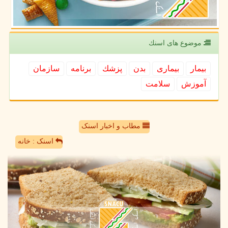
موضوع های اسنك
بیمار
بیماری
بدن
پزشك
برنامه
سازمان
آموزش
سلامت
مطاب و اخبار اسنک
اسنک : خانه