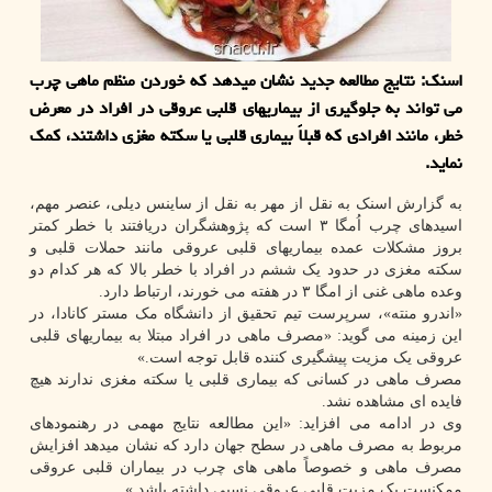
اسنک: نتایج مطالعه جدید نشان میدهد که خوردن منظم ماهی چرب
می تواند به جلوگیری از بیماریهای قلبی عروقی در افراد در معرض
خطر، مانند افرادی که قبلاً بیماری قلبی یا سکته مغزی داشتند، کمک
نماید.
به گزارش اسنک به نقل از مهر به نقل از ساینس دیلی، عنصر مهم،
اسیدهای چرب اُمگا ۳ است که پژوهشگران دریافتند با خطر کمتر
بروز مشکلات عمده بیماریهای قلبی عروقی مانند حملات قلبی و
سکته مغزی در حدود یک ششم در افراد با خطر بالا که هر کدام دو
وعده ماهی غنی از امگا ۳ در هفته می خورند، ارتباط دارد.
«اندرو منته»، سرپرست تیم تحقیق از دانشگاه مک مستر کانادا، در
این زمینه می گوید: «مصرف ماهی در افراد مبتلا به بیماریهای قلبی
عروقی یک مزیت پیشگیری کننده قابل توجه است.»
مصرف ماهی در کسانی که بیماری قلبی یا سکته مغزی ندارند هیچ
فایده ای مشاهده نشد.
وی در ادامه می افزاید: «این مطالعه نتایج مهمی در رهنمودهای
مربوط به مصرف ماهی در سطح جهان دارد که نشان میدهد افزایش
مصرف ماهی و خصوصاً ماهی های چرب در بیماران قلبی عروقی
ممکنست یک مزیت قلبی عروقی نسبی داشته باشد.»