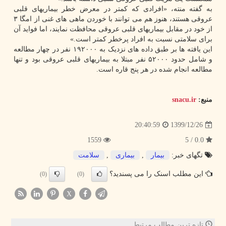
به گفته منته، «افرادی که کمتر در معرض خطر بیماریهای قلبی
عروقی هستند، هنوز هم می توانند با خوردن ماهی های غنی از امگا ۳
از خود در مقابل بیماریهای قلبی عروقی محافظت نمایند، اما فواید آن
برای سلامتی نسبت به افراد پرخطر کمتر است.»
این یافته ها بر طبق داده های نزدیک به ۱۹۲۰۰۰ نفر در چهار مطالعه
و شامل حدود ۵۲۰۰۰ نفر مبتلا به بیماریهای قلبی عروقی بود و تنها
مطالعه انجام شده در هر پنج قاره است.
منبع:
snacu.ir
1399/12/26
20:40:59
1559
0.0 / 5
تگهای خبر:
بیمار
,
بیماری
,
سلامت
این مطلب اسنک را می پسندید؟
(0)
(0)
X
تازه ترین مطالب مرتبط