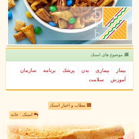
موضوع های اسنك
بیمار
بیماری
بدن
پزشك
برنامه
سازمان
آموزش
سلامت
مطاب و اخبار اسنک
اسنک : خانه