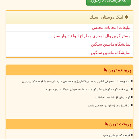
فرستادن بازخورد
لینک دوستان اسنك
تبلیغات انتخابات مجلس
مستر گرین وال | مجری و طراح انواع دیوار سبز
نمایشگاه ماشین سنگین
نمایشگاه ماشین سنگین
پربیننده ترین ها
85درصد آب مصرفی کشور به بخش کشاورزی اختصاص دارد، آن هم با قیمت خیلی پایین
این دفعه اگر به کرمان سفر کردید، حتما به عنوان سوغات، زیره ببرید!
گرانی نان از شایعه تا حقیقت
از اختلال هرزه خواری چه می دانید
پربحث ترین ها
قیمت گندم تغییر نمود