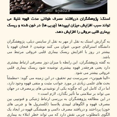
اسنک: پژوهشگران دریافتند مصرف طولانی مدت قهوه غلیظ می
تواند سبب افزایش میزان لیپیدها (چربی ها) در خون شده و ریسک
بیماری قلبی عروقی را افزایش دهد.
به گزارش اسنک به نقل از مهر به نقل از ساینس دیلی، پژوهشگران
دانشگاه استرالیای جنوبی عنوان می کنند نوشیدن ۶ فنجان قهوه یا
بیشتر در روز با افزایش ریسک بیماری قلبی عروقی مرتبط می
باشد.
به گفته پژوهشگران، این رابطه با میزان دوز مصرفی ارتباط بیشتری
دارد یعنی هرچقدر قهوه بیشتری نوشیده شود ریسک بیماری قلبی
عروقی بیشتر می شود.
«الینا هیپونن»، سرپرست تیم تحقیق، در این زمینه می گوید: «مطمئناً
بحث های علمی زیادی در مورد جوانب مثبت و منفی قهوه وجود دارد،
اما درک کامل این که چگونه یکی از نوشیدنی های پرمصرف در جهان
می تواند بر سلامتی ما تأثیر بگذارد، لازم است.»
در این مطالعه پژوهشگران به بررسی ارتباط ژنتیکی و فنوتیپی بین
مصرف قهوه و الگوهای لیپیدی پلاسما (کلسترول ها و چربی های
خون) پرداختند و دریافتند مصرف دائمی و همیشگی قهوه در ایجاد یک
الگوی نامطلوب چربی نقش دارد که می تواند خطر ابتلاء به بیماری