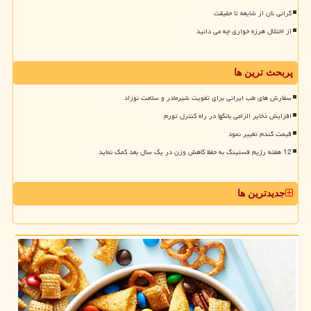
گرانی نان از شایعه تا حقیقت
از اختلال هرزه خواری چه می دانید
پربحث ترین ها
سفارش های طب ایرانی برای تقویت شیرمادر و سلامت نوزاد
افزایش ذخایر الزامی بانکها در راه کنترل تورم
قیمت گندم تغییر نمود
12 هفته رژیم فستینگ به حفظ کاهش وزن در یک سال بعد کمک نماید
جدیدترین ها