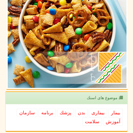
موضوع های اسنك
بیمار
بیماری
بدن
پزشك
برنامه
سازمان
آموزش
سلامت