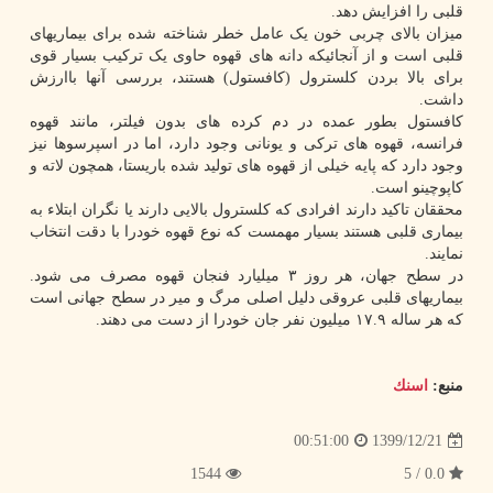
قلبی را افزایش دهد.
میزان بالای چربی خون یک عامل خطر شناخته شده برای بیماریهای
قلبی است و از آنجائیکه دانه های قهوه حاوی یک ترکیب بسیار قوی
برای بالا بردن کلسترول (کافستول) هستند، بررسی آنها باارزش
داشت.
کافستول بطور عمده در دم کرده های بدون فیلتر، مانند قهوه
فرانسه، قهوه های ترکی و یونانی وجود دارد، اما در اسپرسوها نیز
وجود دارد که پایه خیلی از قهوه های تولید شده باریستا، همچون لاته و
کاپوچینو است.
محققان تاکید دارند افرادی که کلسترول بالایی دارند یا نگران ابتلاء به
بیماری قلبی هستند بسیار مهمست که نوع قهوه خودرا با دقت انتخاب
نمایند.
در سطح جهان، هر روز ۳ میلیارد فنجان قهوه مصرف می شود.
بیماریهای قلبی عروقی دلیل اصلی مرگ و میر در سطح جهانی است
که هر ساله ۱۷.۹ میلیون نفر جان خودرا از دست می دهند.
منبع:
اسنك
1399/12/21
00:51:00
1544
0.0 / 5