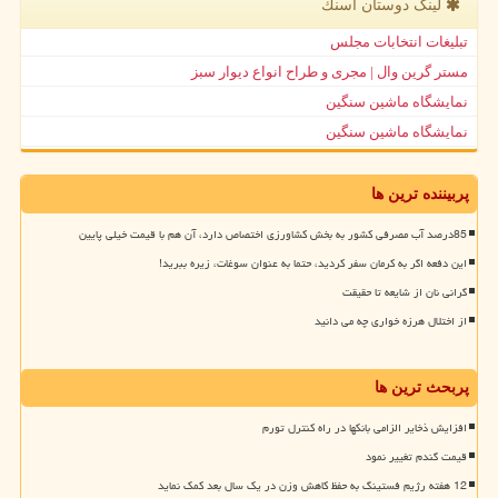
لینک دوستان اسنك
تبلیغات انتخابات مجلس
مستر گرین وال | مجری و طراح انواع دیوار سبز
نمایشگاه ماشین سنگین
نمایشگاه ماشین سنگین
پربیننده ترین ها
85درصد آب مصرفی کشور به بخش کشاورزی اختصاص دارد، آن هم با قیمت خیلی پایین
این دفعه اگر به کرمان سفر کردید، حتما به عنوان سوغات، زیره ببرید!
گرانی نان از شایعه تا حقیقت
از اختلال هرزه خواری چه می دانید
پربحث ترین ها
افزایش ذخایر الزامی بانکها در راه کنترل تورم
قیمت گندم تغییر نمود
12 هفته رژیم فستینگ به حفظ کاهش وزن در یک سال بعد کمک نماید