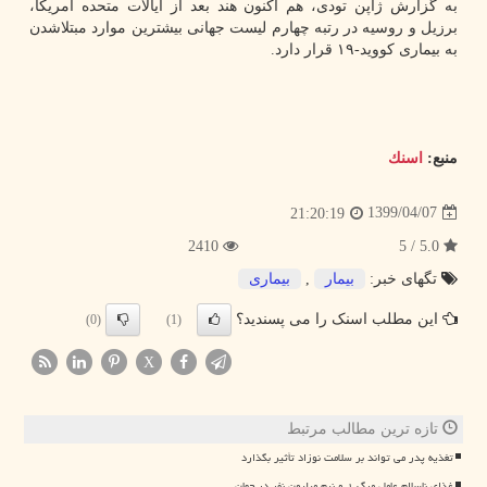
به گزارش ژاپن تودی، هم اکنون هند بعد از ایالات متحده آمریکا،
برزیل و روسیه در رتبه چهارم لیست جهانی بیشترین موارد مبتلاشدن
به بیماری کووید-۱۹ قرار دارد.
منبع:
اسنك
1399/04/07
21:20:19
2410
5.0 / 5
تگهای خبر:
بیمار
,
بیماری
این مطلب اسنک را می پسندید؟
(0)
(1)
X
تازه ترین مطالب مرتبط
تغذیه پدر می تواند بر سلامت نوزاد تأثیر بگذارد
غذای ناسالم عامل مرگ ۱ و نیم میلیون نفر در جهان