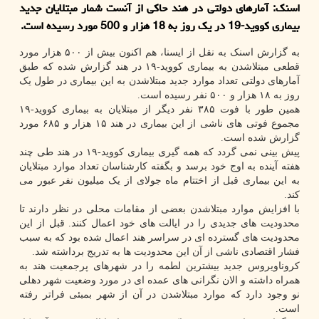
اسنك: آمارهای دولتی در هند حاكی از آنست شمار مبتلایان جدید
بیماری كووید-19 در یك روز به 18 هزار و 500 مورد رسیده است.
به گزارش اسنک به نقل از ایسنا، هم اکنون بیش از ۵۰۰ هزار مورد
قطعی مبتلاشدن به بیماری کووید-۱۹ در هند گزارش شده که طبق
آمارهای دولتی تعداد موارد جدید مبتلاشدن به این بیماری در طول یک
روز به ۱۸ هزار و ۵۰۰ نفر رسیده است.
همین طور با فوت ۳۸۵ نفر دیگر از مبتلایان به بیماری کووید-۱۹
مجموع فوتی های ناشی از این بیماری در هند ۱۵ هزار و ۶۸۵ مورد
گزارش شده است.
پیش بینی نمی گردد که همه گیری بیماری کووید-۱۹ در هند طی چند
هفته آینده به اوج خود برسد و بگفته کارشناسان تعداد موارد مبتلایان
به این بیماری قبل از اختتام ماه جولای از یک میلیون نفر عبور می
کند.
با افزایش موارد مبتلاشدن بعضی از مقامات محلی در نظر دارند تا
محدودیت های جدیدی را در ایالت های خود اعمال کنند. قبل از این
محدودیت های گسترده ای در سراسر هند اعمال شده بود که به سبب
فشار اقتصادی ناشی از آن این محدودیت ها به تدریج برداشته شد.
کروناویروس جدید بیشترین لطمه را در شهرهای پرجمعیت هند به
همراه داشته و الان نگرانی های عمده ای در مورد وضعیت شهر دهلی
نو وجود دارد که موارد مبتلاشدن در آن از شهر بمبئی فراتر رفته
است.