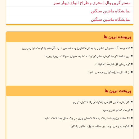
مستر گرین وال | مجری و طراح انواع دیوار سبز
نمایشگاه ماشین سنگین
نمایشگاه ماشین سنگین
پربیننده ترین ها
85درصد آب مصرفی کشور به بخش کشاورزی اختصاص دارد، آن هم با قیمت خیلی پایین
این دفعه اگر به کرمان سفر کردید، حتما به عنوان سوغات، زیره ببرید!
گرانی نان از شایعه تا حقیقت
از اختلال هرزه خواری چه می دانید
پربحث ترین ها
افزایش ذخایر الزامی بانکها در راه کنترل تورم
قیمت گندم تغییر نمود
12 هفته رژیم فستینگ به حفظ کاهش وزن در یک سال بعد کمک نماید
تغذیه پدر می تواند بر سلامت نوزاد تأثیر بگذارد