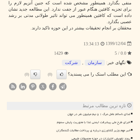
منفی بگذارد. همینطور مشخص شده است که جنین آنزیم لازم را
برای تجزیه کافئین هنگام عبور از جفت ندارد. این مطالعه جدید نشان
داده است که کافئین همینطور می تواند تاثیر طولانی مدتی بر رشد
عصبی بگذارد.
محققان بر انجام تحقیقات بیشتر در این حوزه تاکید دارند.
1399/12/04
13:34:13
1429
0.0 / 5
تگهای خبر:
سازمان
,
شركت
این مطلب اسنک را می پسندید؟
(0)
(0)
X
تازه ترین مطالب مرتبط
غذای ناسالم عامل مرگ ۱ و نیم میلیون نفر در جهان
اجرای طرح ملی پیشرفت ایمنی غذا با محوریت پایش سموم
خبر مهم وزیر کشاورزی درباره ی پرداخت مطالبات گندمکاران
روند تفویض اختیارات در حوزه محصولات طبیعی