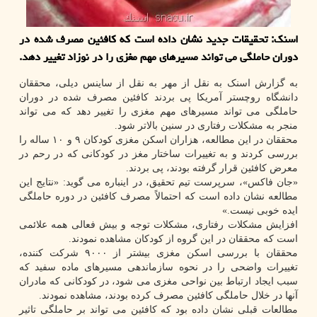
اسنک: تحقیقات جدید نشان داده است که کافئین مصرف شده در
دوران حاملگی می تواند مسیرهای مهم مغزی را در نوزاد تغییر دهد.
به گزارش اسنک به نقل از مهر به نقل از ساینس دیلی، محققان
دانشگاه روچستر آمریکا پی بردند کافئین مصرف شده در دوران
حاملگی می تواند مسیرهای مهم مغزی را تغییر دهد که می تواند
منجر به مشکلات رفتاری در سنین بالاتر شود.
محققان در این مطالعه، هزاران اسکن مغزی کودکان ۹ و ۱۰ ساله را
بررسی کردند و به تغییرات ساختار مغز در کودکانی که در رحم در
معرض کافئین قرار گرفته بودند، پی بردند.
«جان فاکس»، سرپرست تیم تحقیق، در اینباره می گوید: «نتایج این
مطالعه نشان داده است که احتمالاً مصرف کافئین در دوره حاملگی
ایده خوبی نیست.»
افزایش مشکلات رفتاری، مشکلات توجه و بیش فعالی همه علائمی
است که محققان در این گروه از کودکان مشاهده نمودند.
محققان با بررسی اسکن مغزی بیشتر از ۹۰۰۰ شرکت کننده،
تغییرات واضحی را در نحوه سازماندهی مسیرهای ماده سفید که
سبب ایجاد ارتباط بین نواحی مغزی می شود، در کودکانی که مادران
آنها در خلال حاملگی کافئین مصرف کرده بودند، مشاهده نمودند.
مطالعات قبلی نشان داده بود که کافئین می تواند بر حاملگی تاثیر