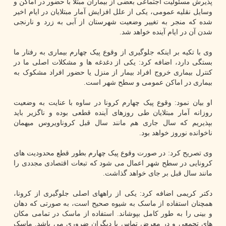
پذیرش مسئولیت اجتماعی بعضی از بیماران مبتلا با حضور در اماکن و
وسایل نقلیه عمومی، یکی از علل افزایش آمار مبتلایان در ایام اخیر
شده که منجر به تغییر وضعیت شهرستان از آبی به زرد و نارنجی
شدن آن در ایام آینده خواهد شد.
وی با تکیه بر اینکه جلوگیری از وقوع پیک چهارم بیماری به رفتار ما
بستگی دارد، اضافه کرد: یکی از دغدغه ها و مشکلات اصلی ما در
کنترل بیماری خروج افراد بیمار از منزل یا حضور افراد مشکوک به
بیماری در اماکن عمومی و سطح شهر است.
او بیان نمود: وقوع پیک چهارم کرونا در ساوه با عنایت به وضعیت
روزانه آمار مبتلایان طی روزهای آینده قطعی بوده و ناگزیر باید
بپذیریم که سال جاری هم مانند سال قبل کروناویروس میهمان
ناخوانده نوروز خواهد بود.
وی تصریح کرد: در صورت وقوع پیک چهارم بطور قطع محدودیت های
کرونایی در سطح شهر اعمال می شود که تبعات اقتصادی مجددی را
مانند سال قبل بر جای خواهد گذاشت.
دکتر کریمی اضافه کرد: یکی از راههای اصلی جلوگیری از کرونا،
همچنان استفاده از ماسک به شیوه صحیح است، به صورتی که دهان
و بینی را به طور کامل بپوشاند. استفاده از ماسک در تمامی مکان
های تجمعی و در معرض تماس با دیگران ضروری می باشد. ماسک