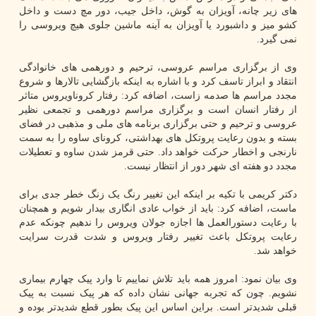
های زیر چانه، آویزان به گوش، داخل جیب، دور مچ دست و داخل
کشو میز و داشبورد یا آویزان به آینه ماشین جلوی هیچ ویروسی را
نمی گیرد.
وی از برگزاری مراسم عروسی، ترحیم و دورهمی های خانوادگی
انتقاد و ابراز تاسف کرد و با اشاره به اینکه بازگشایی تالارها و شروع
مجدد مراسم ها صدمه زاست، اضافه کرد: رفتار کروناویروس متاثر
از رفتار انسان است و برگزاری مراسم دورهمی و تجمعی نظیر
عروسی و ترحیم و حتی برگزاری برنامه های ملی و مذهبی در فضای
بسته و بدون رعایت پروتکل های بهداشتی، کرونای ساوه را به سمت
نارنجی و اخطار حرکت خواهد داد. حتی قرمز شدن ساوه و تعطیلات
مجدد دو هفته ای شهر دور از انتظار نیست.
دکتر کریمی با تکیه بر اینکه این تغییر رنگ یک زنگ خطر جدی برای
ماست، اضافه کرد: باید از خواب عادی انگاری بیدار شویم و همچنان
با رعایت دستورالعمل ها اجازه جولان ویروس را ندهیم چونکه عدم
رعایت پروتکل باعث تغییر رفتار ویروس و شدت قدرت سرایت
خواهد شد.
وی بیان نمود: امروز همه باید تلاش نماییم تا وارد پیک چهارم بیماری
نشویم. چون که تجربه جهانی نشان داده که هر پیک نسبت به پیک
قبلی شدیدتر است. براین اساس این پیک بطور قطع شدیدتر بوده و