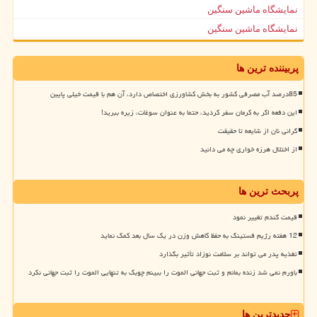
نمایشگاه ماشین سنگین
نمایشگاه ماشین سنگین
پربیننده ترین ها
85درصد آب مصرفی کشور به بخش کشاورزی اختصاص دارد، آن هم با قیمت خیلی پایین
این دفعه اگر به کرمان سفر کردید، حتما به عنوان سوغات، زیره ببرید!
گرانی نان از شایعه تا حقیقت
از اختلال هرزه خواری چه می دانید
پربحث ترین ها
قیمت گندم تغییر نمود
12 هفته رژیم فستینگ به حفظ کاهش وزن در یک سال بعد کمک نماید
تغذیه پدر می تواند بر سلامت نوزاد تأثیر بگذارد
باورم نمی شد زنده بمانم و ثبت جهانی الموت را ببینم چوبک به تنهایی الموت را ثبت جهانی نکرد
جدیدترین ها