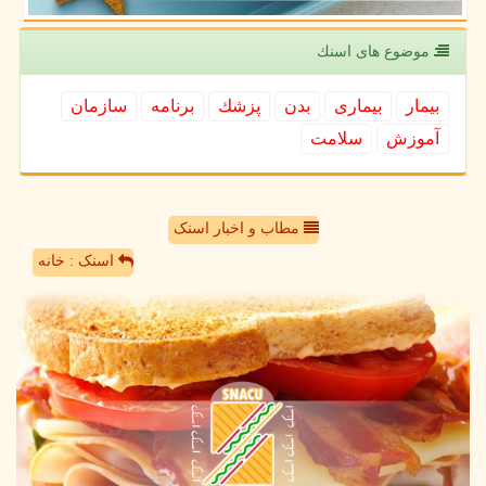
موضوع های اسنك
بیمار
بیماری
بدن
پزشك
برنامه
سازمان
آموزش
سلامت
مطاب و اخبار اسنک
اسنک : خانه