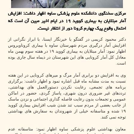
مرکزی سخنگوی دانشکده علوم پزشکی ساوه اظهار داشت: افزایش
آمار مبتلایان به بیماری کووید ۱۹ در ایام اخیر مبین آن است که
احتمال وقوع پیک چهارم کرونا دور از انتظار نیست.
دکتر محمود کریمی در گفتگو با خبرنگار ایسنا، با ابراز نگرانی از
افزایش آمار درگیری مردم شهرستان ساوه با بیماری کروناویروس
اظهار نمود: آمار مبتلایان به بیماری کووید ۱۹ در هفته سوم بهمن ماه
معادل کل آمار کرونایی های این شهرستان در دیماه سال جاری بوده
است.
وی به افزایش دو برابری آمار مرگ و میرهای کرونایی در این هفته
نسبت به مدت مشابه ماه قبل اشاره نمود و اظهار داشت: برگزاری
برنامه های تجمعی، رعایت نکردن دستورالعمل های بهداشتی،
ترددهای غیر ضروری درون شهری، پاساژ گردی، حضور در اماکن
عمومی و تجمعات بدون رعایت فاصله گذاری اجتماعی و نزدن ماسک
از جانب بعضی از مردم سبب تند شدن شیب افزایش بیماری کووید
۱۹ شده و متاسفانه خیلی از شهروندان به سفارش های بهداشتی
توجه نمی کنند.
معاون بهداشتی علوم پزشکی ساوه اظهار نمود: متاسفانه عدم