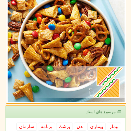
موضوع های اسنك
بیمار
بیماری
بدن
پزشك
برنامه
سازمان