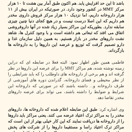
باشد تا این حد افزایش یابد. هم اکنون طبق آمار بین هشت تا ۱۰ هزار
مرکز MMT در کشور وجود دارد. در صورتیکه در ایران بیش از ۱۱
هزار داروخانه داریم، اما نزدیک ۱۰ هزار مرکز فروش داروی مخدر
هم داریم که این اصلا درست نیست و در هیچ کجای دنیا چنین چیزی
سابقه ندارد. بطوریکه این مراکز بسیار زیاد شده در آنها داروفروشی
اتفاق می افتد که تبعاتی هم داشته است و با وجود کنترل ها، شاهد
نشت داروهای مخدر در بازار هستیم. به همین دلیل سازمان غذا و
دارو تصمیم گرفت که توزیع و عرضه این داروها را به داروخانه ها
بازگرداند.
فاطمی همین طور اظهار نمود: البته فعلا در ضابطه ای که دراین
زمینه نوشته شده، هم مراکز MMT را برای عرضه این داروها در نظر
گرفته اند و هم برخی از داروخانه های داوطلب را که باید شرایطی را
از نظر محیطی و فضای داروخانه، گذراندن دوره های آموزشی از
طرف داروخانه و... داشته باشند که در صورتی که داروخانه این
شرایط و ضوابط را داشته باشند، می تواند برای عرضه داروهای
مخدر تقاضا دهد.
وی اشاره کرد:
طبق این ضابطه اعلام شده که داروخانه ها، داروهای
مخدر را به مراکز ترک اعتیاد عرضه می کنند. یعنی مراکز باید داروها
را از داروخانه ها دریافت نمایند که این کار خیلی بهتر از این است که
مراکز ترک اعتیاد راسا و مستقیما داروها را از شرکت های پخش