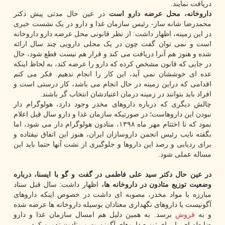
دریافت نمایند.
داروخانه، محل عرضه دارو است
در عین حال مدتی پیش دکتر
محمدرضا شانه ساز- رئیس سازمان غذا و دارو در یک نشست خبری
در این زمینه، اظهار داشت: از نظر قانونی محل عرضه دارو داروخانه
است و نمی توان گفت چون در یک محلی دارویی چند سال ارائه
شده و هنوز هم آنرا دریافت می کند و قرار هم نیست قطع شود، حال
در جایی که قانون مشخص کرده که دارو را عرضه کند، به لحاظ اینکه
عده ای خوششان نمی آید، این کار را انجام ندهیم. فکر می کنم
اقدامی که دراین زمینه در حال انجام می باشد، کار درستی است و
افراد باید بتوانند در زمینه درمان اعتیادشان انتخاب گر باشند.
چالش دیگری که درباره داروهای مخدر وجود دارد، هولوگرام دار
نبودن این داروهاست؛ در صورتیکه سازمان غذا و دارو سال قبل اعلام
نمود که تا اختتام مهر ماه ۱۳۹۸، متادون هولوگرام دار می شود، اما
بگفته نایب رئیس انجمن داروسازان ایران، هنوز این اتفاق نیفتاده و
برای ردیابی و رصد این داروها و جلوگیری از نشت آنها حتما باید این
مساله عملی شود.
در عین حال دکتر سید علی فاطمی در گفت و گو با ایسنا، درباره
وضعیت توزیع متادون در داروخانه ها،
اظهار داشت: سال قبل ستاد
مبارزه با مواد مخدر، مصوبه ای داشت در خصوص اینکه داروهای
آگونیست یا داروهای نگهداری معتادان بوسیله داروخانه ها عرضه شده
و به
فروش
برسد. به همین دلیل هم امسال سازمان غذا و دارو
ضابطه ای را برای توزیع داروهای آگونیست و متادون تدوین کرد.