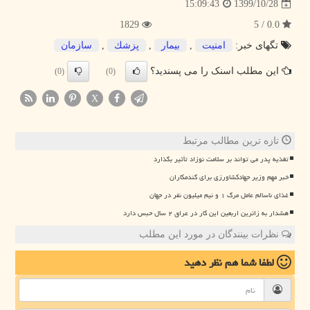
1399/10/28
15:09:43
1829
0.0 / 5
تگهای خبر:
امنیت
,
بیمار
,
پزشك
,
سازمان
این مطلب اسنک را می پسندید؟
(0)
(0)
X
تازه ترین مطالب مرتبط
تغذیه پدر می تواند بر سلامت نوزاد تأثیر بگذارد
خبر مهم وزیر جهادکشاورزی برای گندمکاران
غذای ناسالم عامل مرگ ۱ و نیم میلیون نفر در جهان
هشدار به زائرین اربعین این کار در عراق ۲ سال حبس دارد
نظرات بینندگان در مورد این مطلب
لطفا شما هم
نظر دهید