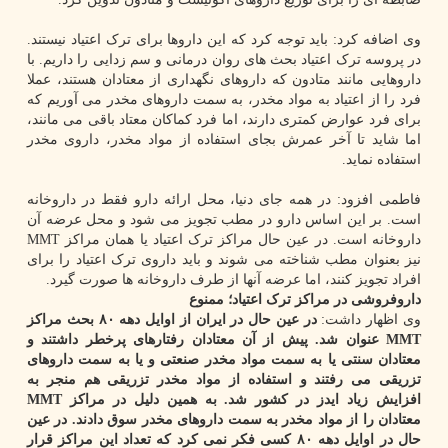
وی اضافه کرد: باید توجه کرد که این داروها برای ترک اعتیاد نیستند.
در پروسه ترک اعتیاد بحث های روان درمانی و سم زدایی را داریم. با
داروهایی مانند متادون که داروهای نگهداری از معتادان هستند، عملا
فرد را از اعتیاد به مواد مخدر، به سمت داروهای مخدر می آوریم که
برای فرد عوارض کمتری دارند، اما فرد کماکان معتاد باقی می مانند،
اما شاید تا آخر عمرش بجای استفاده از مواد مخدر، داروی مخدر
استفاده نماید.
فاطمی افزود: در همه جای دنیا، محل ارائه دارو فقط در داروخانه
است. بر این اساس دارو در مطب تجویز می شود و محل عرضه آن
داروخانه است. در عین حال مراکز ترک اعتیاد یا همان مراکز MMT
نیز بعنوان مطب شناخته می شوند و باید داروی ترک اعتیاد را برای
افراد تجویز کنند، اما عرضه آنها از طرف داروخانه ها صورت گیرد.
داروفروشی در مراکز ترک اعتیاد؛ ممنوع
وی اظهار داشت:
در عین حال در ایران از اوایل دهه ۸۰ بحث مراکز
MMT عنوان شد. پیش از آن معتادان رفتارهای پرخطر داشتند و
معتادان سنتی یا به سمت مواد مخدر صنعتی و یا به سمت داروهای
تزریقی می رفتند و استفاده از مواد مخدر تزریقی هم منجر به
افزایش زیاد ایدز در کشور شد. به همین دلیل در مراکز MMT
معتادان را از مواد مخدر به سمت داروهای مخدر سوق دادند. در عین
حال در اوایل دهه ۸۰ کسی فکر نمی کرد که تعداد این مراکز قرار