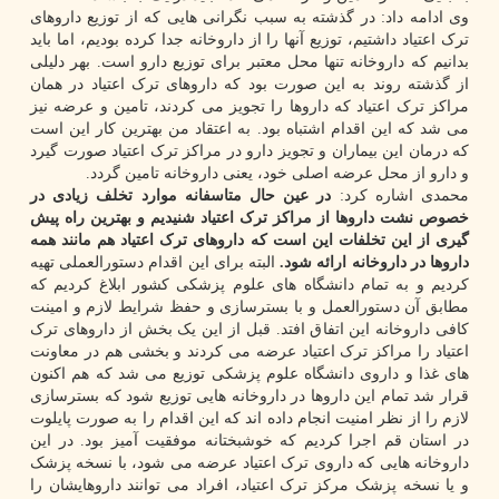
وی ادامه داد: در گذشته به سبب نگرانی هایی که از توزیع داروهای
ترک اعتیاد داشتیم، توزیع آنها را از داروخانه جدا کرده بودیم، اما باید
بدانیم که داروخانه تنها محل معتبر برای توزیع دارو است. بهر دلیلی
از گذشته روند به این صورت بود که داروهای ترک اعتیاد در همان
مراکز ترک اعتیاد که داروها را تجویز می کردند، تامین و عرضه نیز
می شد که این اقدام اشتباه بود. به اعتقاد من بهترین کار این است
که درمان این بیماران و تجویز دارو در مراکز ترک اعتیاد صورت گیرد
و دارو از محل عرضه اصلی خود، یعنی داروخانه تامین گردد.
محمدی اشاره کرد:
در عین حال متاسفانه موارد تخلف زیادی در
خصوص نشت داروها از مراکز ترک اعتیاد شنیدیم و بهترین راه پیش
گیری از این تخلفات این است که داروهای ترک اعتیاد هم مانند همه
داروها در داروخانه ارائه شود.
البته برای این اقدام دستورالعملی تهیه
کردیم و به تمام دانشگاه های علوم پزشکی کشور ابلاغ کردیم که
مطابق آن دستورالعمل و با بسترسازی و حفظ شرایط لازم و امینت
کافی داروخانه این اتفاق افتد. قبل از این یک بخش از داروهای ترک
اعتیاد را مراکز ترک اعتیاد عرضه می کردند و بخشی هم در معاونت
های غذا و داروی دانشگاه علوم پزشکی توزیع می شد که هم اکنون
قرار شد تمام این داروها در داروخانه هایی توزیع شود که بسترسازی
لازم را از نظر امنیت انجام داده اند که این اقدام را به صورت پایلوت
در استان قم اجرا کردیم که خوشبختانه موفقیت آمیز بود. در این
داروخانه هایی که داروی ترک اعتیاد عرضه می شود، با نسخه پزشک
و یا نسخه پزشک مرکز ترک اعتیاد، افراد می توانند داروهایشان را