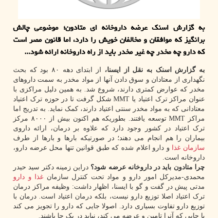
به گزارش اسنک عرضه داروخانه ای متادون؛ موضوعی چالش
برانگیز که موافقان و مخالفان خویش را دارد، اما قانون مصر است
که دارو چه مخدر چه غیر مخدر باید از راه داروخانه ارائه شود...
به گزارش اسنک به نقل از ایسنا،
از ابتدای دهه ۸۰ بود که بحث
نگهداری از معتادان و سوق دادن آنها از مواد مخدر به سمت داروهای
مخدر که عوارض کمتری دارند، شروع شد. به همین دلیل مراکزی با
عنوان مراکز ترک اعتیاد یا MMT شکل گرفت تا در حوزه ترک اعتیاد
معتادانی که به مواد مخدر سنتی اعتیاد دارند، کمک نماید. به تدریج اما
مراکز MMT توسعه یافتند. بطوریکه هم اکنون بیش از ۸۰۰۰ مرکز
ترک اعتیاد در کشور وجود دارد که علاوه بر درمان، ارائه داروی
بیماران را هم انجام می دهند؛ در صورتیکه بارها و بارها از طرف
سازمان
غذا
و دارو اعلام شده که طبق قوانین تنها محل عرضه دارو،
داروخانه است.
چرا متادون باید در داروخانه عرضه شود؟
دراین زمینه دکتر سید حیدر
محمدی-مدیرکل امور دارو و مواد تحت کنترل سازمان
غذا و دارو
مدتی پیش در گفت و گو با ایسنا، اظهار داشت: وظیفه مراکز درمان
ترک اعتیاد اصلا توزیع دارو نیست، بلکه درمان اعتیاد است. درمان با
توزیع دارو تفاوت بسیاری دارد. اصولا جایی که دارو را تجویز می کند
با جایی که آنرا تامین و عرضه می کند، نباید در یک جا باشند.