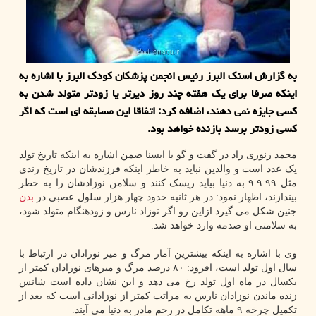
به گزارش اسنك البرز رئیس انجمن پزشكان كودك البرز با اشاره به
اینكه صرفا برای یك هفته چند روز دیرتر یا زودتر متولد شدن به
كسی جایزه نمی دهند، اضافه كرد: اتفاقا این مسابقه ای است كه اگر
كسی زودتر برسد بازنده خواهد بود.
محمد زنوزی راد در گفت و گو با ایسنا ضمن اشاره به اینکه تاریخ تولد
یک عدد است و والدین نباید به خاطر اینکه فرزندشان در تاریخ رندی
مثل ۹.۹.۹۹ به دنیا بیاید ریسک کنند و سلامن نوزادشان را به خطر
بیندازند، اظهار نمود: در هر ثانیه حدود چهار هزار سلول عصبی در
بدن
جنین شکل می گیرد ازاین رو اگر نوزاد نارس و زودهنگام متولد شود،
به سلامتی او صدمه وارد خواهد شد.
وی با اشاره به اینکه بیشترین آمار مرگ و میر نوزادان در ارتباط با
سال اول تولد است، افزود: ۸۰ درصد مرگ و میرهای نوزادان کمتر از
یکسال در ماه اول تولد رخ می دهد و این نشان داده است شانس
زنده ماندن نوزادان نارس به مراتب کمتر از نوزادانی است که بعد از
تکمیل چرخه ۹ ماهه تکامل در رحم مادر به دنیا می آیند.