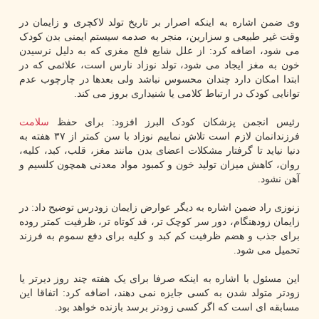
وی ضمن اشاره به اینکه اصرار بر تاریخ تولد لاکچری و زایمان در
وقت غیر طبیعی و سزارین، منجر به صدمه سیستم ایمنی بدن کودک
می شود، اضافه کرد: از علل شایع فلج مغزی که به دلیل نرسیدن
خون به مغز ایجاد می شود، تولد نوزاد نارس است، علائمی که در
ابتدا امکان دارد چندان محسوس نباشد ولی بعدها در چارچوب عدم
توانایی کودک در ارتباط کلامی یا شنیداری بروز می کند.
رئیس انجمن پزشکان کودک البرز افزود: برای حفظ
سلامت
فرزندانمان لازم است تلاش نماییم نوزاد با سن کمتر از ۳۷ هفته به
دنیا نیاید تا گرفتار مشکلات اعضای بدن مانند مغز، قلب، کبد، کلیه،
روان، کاهش میزان تولید خون و کمبود مواد معدنی همچون کلسیم و
آهن نشود.
زنوزی راد ضمن اشاره به دیگر عوارض زایمان زودرس توضیح داد: در
زایمان زودهنگام، دور سر کوچک تر، قد کوتاه تر، ظرفیت کمتر روده
برای جذب و هضم ظرفیت کم کبد و کلیه برای دفع سموم به فرزند
تحمیل می شود.
این مسئول با اشاره به اینکه صرفا برای یک هفته چند روز دیرتر یا
زودتر متولد شدن به کسی جایزه نمی دهند، اضافه کرد: اتفاقا این
مسابقه ای است که اگر کسی زودتر برسد بازنده خواهد بود.