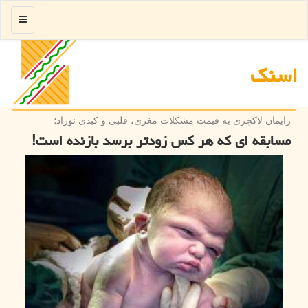
منو
اسنك
زایمان لاكچری به قیمت مشكلات مغزی، قلبی و كبدی نوزاد؛
مسابقه ای كه هر كس زودتر برسد بازنده است!