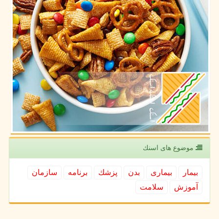
موضوع های اسنك
بیمار
بیماری
بدن
پزشك
برنامه
سازمان
آموزش
سلامت