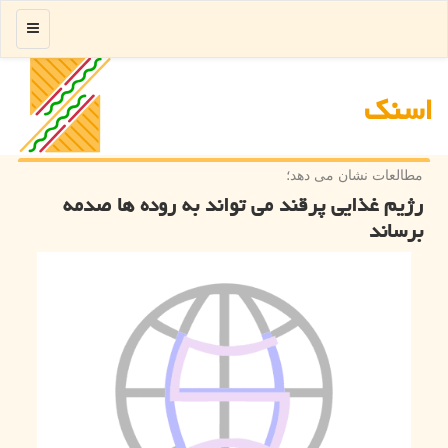
منو
اسنك
مطالعات نشان می دهد؛
رژیم غذایی پرقند می تواند به روده ها صدمه
برساند