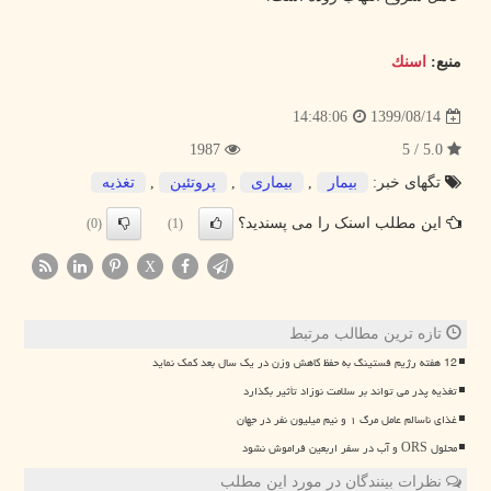
منبع:
اسنك
1399/08/14
14:48:06
1987
5.0 / 5
تگهای خبر:
بیمار
,
بیماری
,
پروتئین
,
تغذیه
این مطلب اسنک را می پسندید؟
(0)
(1)
X
تازه ترین مطالب مرتبط
12 هفته رژیم فستینگ به حفظ کاهش وزن در یک سال بعد کمک نماید
تغذیه پدر می تواند بر سلامت نوزاد تأثیر بگذارد
غذای ناسالم عامل مرگ ۱ و نیم میلیون نفر در جهان
محلول ORS و آب در سفر اربعین فراموش نشود
نظرات بینندگان در مورد این مطلب