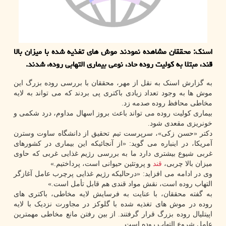
اسنك: محققان مشاهده نمودند موش های تغذیه شده با میزان بالا
قند، مبتلا به كولیت روده حاد، نوعی بیماری التهابی روده، شدند.
به گزارش اسنک به نقل از مهر، محققان با بررسی روده بزرگ این
موش ها به وجود تعداد زیادی باکتری پی بردند که می تواند به لایه
مخاطی محافظ روده صدمه زد.
بیماری کولیت روده می تواند باعث بروز اسهال مداوم، درد شکمی و
خونریزی مقعدی شود.
دکتر «حسن زکی»، سرپرست تیم تحقیق از دانشگاه ساوت وسترن
آمریکا، در اینباره می گوید: «از آنجائیکه این بیماری در کشورهای
غربی شیوع بیشتری دارد ما به بررسی رژیم غذایی غربی که حاوی
میزان بالا چربی،
قند
و پروتئین حیوانی است، پرداختیم.»
وی در ادامه می افزاید: «درحالیکه رژیم غذایی پرچرب عامل آغازگر
التهاب روده است، نقش مواد قندی هم قابل تأمل است.»
به گفته محققان، با عنایت به فرسایش لایه مخاطی، باکتری های
روده در موش های تغذیه شده با گلوکز در مجاورت نزدیک با لایه
اپیتلیال روده بزرگ قرار گرفتند. از بین رفتن مانع مخاطی مهمترین
عامل شروع التهاب روده است.