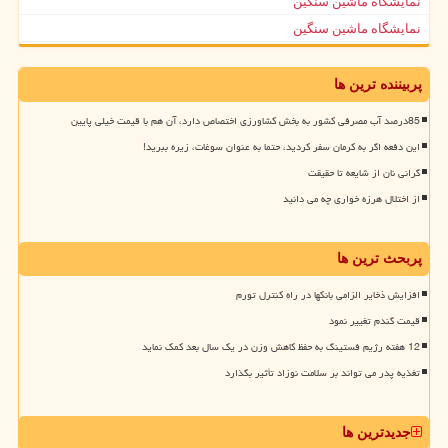
نمایشگاه ماشین سنگین
نمایشگاه ماشین سنگین
پربیننده ترین ها
85درصد آب مصرفی کشور به بخش کشاورزی اختصاص دارد، آن هم با قیمت خیلی پایین
این دفعه اگر به کرمان سفر کردید، حتما به عنوان سوغات، زیره ببرید!
گرانی نان از شایعه تا حقیقت
از اختلال هرزه خواری چه می دانید
پربحث ترین ها
افزایش ذخایر الزامی بانکها در راه کنترل تورم
قیمت گندم تغییر نمود
12 هفته رژیم فستینگ به حفظ کاهش وزن در یک سال بعد کمک نماید
تغذیه پدر می تواند بر سلامت نوزاد تأثیر بگذارد
جدیدترین ها