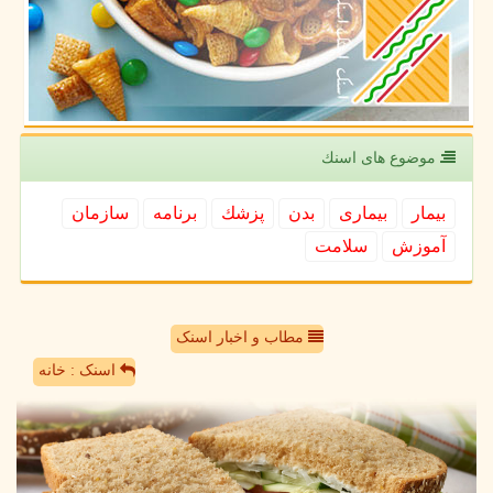
موضوع های اسنك
بیمار
بیماری
بدن
پزشك
برنامه
سازمان
آموزش
سلامت
مطاب و اخبار اسنک
اسنک : خانه