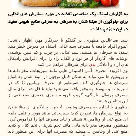
به گزارش اسنك یك متخصص تغذیه در مورد سفارش های غذایی
برای جلوگیری از مبتلا شدن به سرطان به معرفی منابع طبیعی مفید
در این حوزه پرداخت.
سید ضیاءالدین مظهری، در گفتگو با خبرنگار مهر، اظهار داشت:
عموم افراد جامعه با مصرف سبد غذایی اشتباه در معرض خطر مبتلا
شدن به سرطان ها هستند. سبد غذایی پر چرب و کم فیبر، نوشیدن
نوشابه های گازدار از هر نوع و الکل، راه را برای افزایش رادیکال
های آزاد و آمادگی
بدن
برای سرطان فراهم می کنند.
وی افزودد: مصرف آنتی اکسیدان هایی مانند سبزیجات، مغز دانه ها
و پروتئین ها می تواند به شکل قابل توجهی از مبتلا شدن به انواع
سرطان ها جلوگیری کند. همینطور از مصرف ویتامین C که در
سبزیجات و میوه ها به وفور یافت می شود نباید غافل شد. برای مثال
مصرف پرتقال، نارنگی، گریپ فروت، سبزی جعفری منبع غنی از
این ویتامین هستند.
مظهری با اشاره به مصرف ویتامین A جهت پیشگیری از مبتلا شدن
به انواع سرطان ها، تصریح کرد: سبزیجاتی مانند هویج و فلفل دلمه
ای منبع غنی از ویتامین A هستند و نباید مصرف آنها را فراموش کرد.
همینطور مصرف مغز دانه هایی مانند تخم شربتی، تخم کتان و کنجد
منبع غنی از ویتامین E هستند که مصرف آنها برای این منظور باید