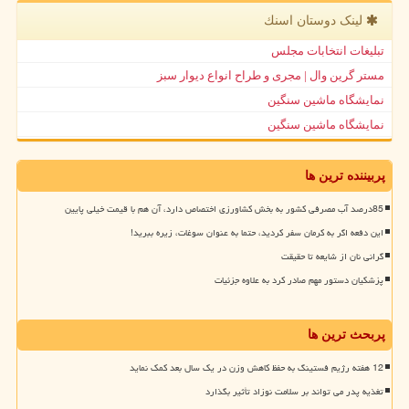
لینک دوستان اسنك
تبلیغات انتخابات مجلس
مستر گرین وال | مجری و طراح انواع دیوار سبز
نمایشگاه ماشین سنگین
نمایشگاه ماشین سنگین
پربیننده ترین ها
85درصد آب مصرفی کشور به بخش کشاورزی اختصاص دارد، آن هم با قیمت خیلی پایین
این دفعه اگر به کرمان سفر کردید، حتما به عنوان سوغات، زیره ببرید!
گرانی نان از شایعه تا حقیقت
پزشکیان دستور مهم صادر کرد به علاوه جزئیات
پربحث ترین ها
12 هفته رژیم فستینگ به حفظ کاهش وزن در یک سال بعد کمک نماید
تغذیه پدر می تواند بر سلامت نوزاد تأثیر بگذارد