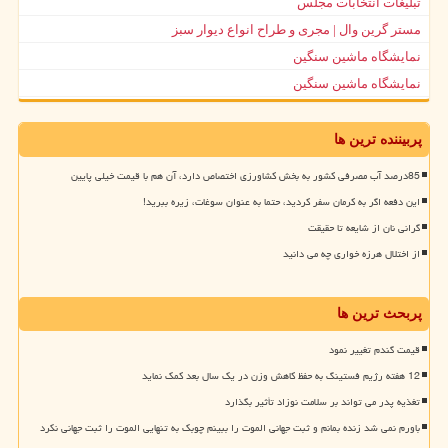
تبلیغات انتخابات مجلس
مستر گرین وال | مجری و طراح انواع دیوار سبز
نمایشگاه ماشین سنگین
نمایشگاه ماشین سنگین
پربیننده ترین ها
85درصد آب مصرفی کشور به بخش کشاورزی اختصاص دارد، آن هم با قیمت خیلی پایین
این دفعه اگر به کرمان سفر کردید، حتما به عنوان سوغات، زیره ببرید!
گرانی نان از شایعه تا حقیقت
از اختلال هرزه خواری چه می دانید
پربحث ترین ها
قیمت گندم تغییر نمود
12 هفته رژیم فستینگ به حفظ کاهش وزن در یک سال بعد کمک نماید
تغذیه پدر می تواند بر سلامت نوزاد تأثیر بگذارد
باورم نمی شد زنده بمانم و ثبت جهانی الموت را ببینم چوبک به تنهایی الموت را ثبت جهانی نکرد