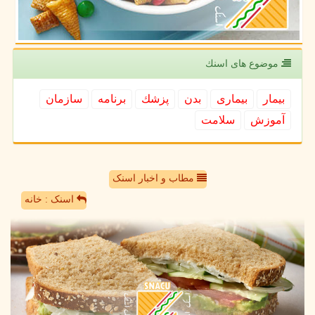
موضوع های اسنك
بیمار
بیماری
بدن
پزشك
برنامه
سازمان
آموزش
سلامت
مطاب و اخبار اسنک
اسنک : خانه