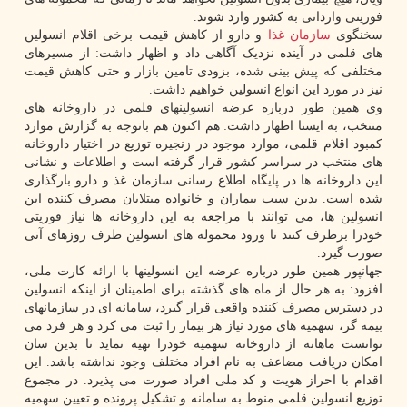
فوریتی وارداتی به کشور وارد شوند.
سخنگوی
سازمان
غذا
و دارو از کاهش قیمت برخی اقلام انسولین
های قلمی در آینده نزدیک آگاهی داد و اظهار داشت: از مسیرهای
مختلفی که پیش بینی شده، بزودی تامین بازار و حتی کاهش قیمت
نیز در مورد این انواع انسولین خواهیم داشت.
وی همین طور درباره عرضه انسولینهای قلمی در داروخانه های
منتخب، به ایسنا اظهار داشت: هم اکنون هم باتوجه به گزارش موارد
کمبود اقلام قلمی، موارد موجود در زنجیره توزیع در اختیار داروخانه
های منتخب در سراسر کشور قرار گرفته است و اطلاعات و نشانی
این داروخانه ها در پایگاه اطلاع رسانی سازمان غذ و دارو بارگذاری
شده است. بدین سبب بیماران و خانواده مبتلایان مصرف کننده این
انسولین ها، می توانند با مراجعه به این داروخانه ها نیاز فوریتی
خودرا برطرف کنند تا ورود محموله های انسولین ظرف روزهای آتی
صورت گیرد.
جهانپور همین طور درباره عرضه این انسولینها با ارائه کارت ملی،
افزود: به هر حال از ماه های گذشته برای اطمینان از اینکه انسولین
در دسترس مصرف کننده واقعی قرار گیرد، سامانه ای در سازمانهای
بیمه گر، سهمیه های مورد نیاز هر بیمار را ثبت می کرد و هر فرد می
توانست ماهانه از داروخانه سهمیه خودرا تهیه نماید تا بدین سان
امکان دریافت مضاعف به نام افراد مختلف وجود نداشته باشد. این
اقدام با احراز هویت و کد ملی افراد صورت می پذیرد. در مجموع
توزیع انسولین قلمی منوط به سامانه و تشکیل پرونده و تعیین سهمیه