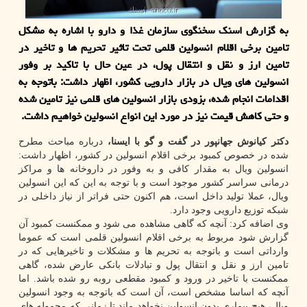
به گزارش اسنك سخنگوی سازمان غذا و دارو با اشاره به مشكل
تامین برخی اقلام انسولین قلمی تحت تاثیر تحریم ها و تاخیر در
تامین ارز و نقل و انتقال پول، در عین حال با تاكید بر وفور
انسولین های ویال در بازار دارویی كشور، اظهار داشت: باتوجه به
اقدامات انجام شده، بزودی بازار انسولین های قلمی نیز تامین شده
و حتی كاهش قیمت نیز در مورد این انواع انسولین خواهیم داشت.
دکتر کیانوش جهانپور در گفت و گو با ایسنا،
درباره مباحث مطرح
شده در خصوص کمبود برخی اقلام انسولین در کشور، اظهار داشت:
انسولین ویال به مقدار کافی و به وفور در داروخانه ها و مراکز
درمانی سراسر کشور موجود است و با توجه به این که این انسولین
ویال، عملا تولید داخل است، هم اکنون حتی فراتر از نیاز داخلی در
شبکه توزیع دارویی وجود دارد.
وی اضافه کرد: آنچه که گاهی مشاهده می شود و ممکنست کمبود آن
گزارش شود مربوط به برخی اقلام انسولین قلمی است که عموما
وارداتی است و باتوجه به تحریم ها و مشکلات و تاخیرهایی که در
تامین ارز و نقل و انتقال پول و تبادلات بانکی عارض شده، گاهی
ممکنست با تاخیر در ورود و کمبود مقطعی روبه رو شده باشد. اما
آنچه که اساسا مشخص است، آن است که باتوجه به وجود انسولین
ویال، هیچ بیماری بدون انسولین نخواهد ماند تا زمانی که محموله های