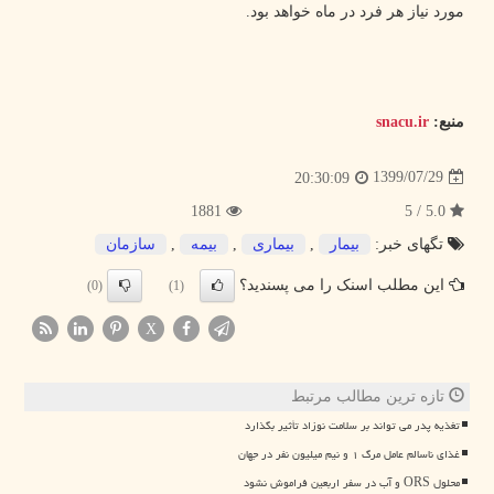
مورد نیاز هر فرد در ماه خواهد بود.
منبع:
snacu.ir
1399/07/29
20:30:09
1881
5.0 / 5
تگهای خبر:
بیمار
,
بیماری
,
بیمه
,
سازمان
این مطلب اسنک را می پسندید؟
(0)
(1)
X
تازه ترین مطالب مرتبط
تغذیه پدر می تواند بر سلامت نوزاد تأثیر بگذارد
غذای ناسالم عامل مرگ ۱ و نیم میلیون نفر در جهان
محلول ORS و آب در سفر اربعین فراموش نشود