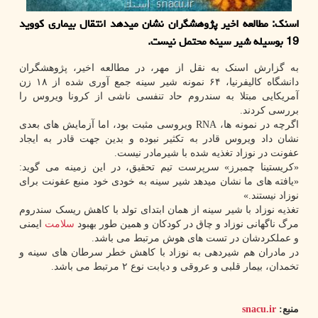
اسنك: مطالعه اخیر پژوهشگران نشان میدهد انتقال بیماری كووید
19 بوسیله شیر سینه محتمل نیست.
به گزارش اسنک به نقل از مهر، در مطالعه اخیر، پژوهشگران
دانشگاه کالیفرنیا، ۶۴ نمونه شیر سینه جمع آوری شده از ۱۸ زن
آمریکایی مبتلا به سندروم حاد تنفسی ناشی از کرونا ویروس را
بررسی کردند.
اگرچه در نمونه ها، RNA ویروسی مثبت بود، اما آزمایش های بعدی
نشان داد ویروس قادر به تکثیر نبوده و بدین جهت قادر به ایجاد
عفونت در نوزاد تغذیه شده با شیرمادر نیست.
«کریستینا چمبرز» سرپرست تیم تحقیق، در این زمینه می گوید:
«یافته های ما نشان میدهد شیر سینه به خودی خود منبع عفونت برای
نوزاد نیستند.»
تغذیه نوزاد با شیر سینه از همان ابتدای تولد با کاهش ریسک سندروم
مرگ ناگهانی نوزاد و چاق در کودکان و همین طور بهبود
سلامت
ایمنی
و عملکردشان در تست های هوش مرتبط می باشد.
در مادران هم شیردهی به نوزاد با کاهش خطر سرطان های سینه و
تخمدان، بیمار قلبی و عروقی و دیابت نوع ۲ مرتبط می باشد.
منبع:
snacu.ir