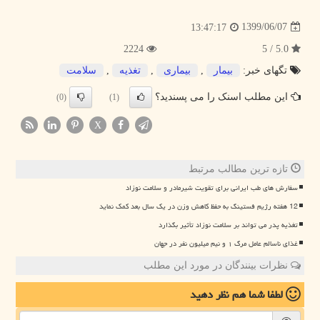
1399/06/07
13:47:17
2224
5.0 / 5
تگهای خبر:
بیمار
,
بیماری
,
تغذیه
,
سلامت
این مطلب اسنک را می پسندید؟
(0)
(1)
X
تازه ترین مطالب مرتبط
سفارش های طب ایرانی برای تقویت شیرمادر و سلامت نوزاد
12 هفته رژیم فستینگ به حفظ کاهش وزن در یک سال بعد کمک نماید
تغذیه پدر می تواند بر سلامت نوزاد تأثیر بگذارد
غذای ناسالم عامل مرگ ۱ و نیم میلیون نفر در جهان
نظرات بینندگان در مورد این مطلب
لطفا شما هم
نظر دهید