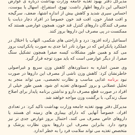
مدیرکل دفتر بهبود تغذیه جامعه وزارت بهداشت درباره ی عوارض
احتمالی این داروها اظهار داشت: تهوع، استفراغ، اسهال یا یبوست،
احساس سیری شدید و کاهش بیش از اندازه اشتها، ضعف، سرگیجه
و افت فشار خون، افت قند خون خصوصاً در افراد دچار دیابت یا
مصرف کنندگان داروهای کنترل قند خون، همچون عوارضی هستند که
ممکنست در پی مصرف این داروها بروز کنند.
اسماعیل زاده افزود: درد و ناراحتی های شکمی، التهاب یا اختلال در
عملکرد پانکراس که در موارد نادر اما جدی به صورت پانکراتیت بروز
می کند و همین طور مشکلات کیسه صفرا همچون تشکیل سنگ
صفرا، از دیگر عوارضی است که باید مورد توجه قرار گیرد.
وی ضمن اشاره به دستاوردهای کاهش وزن سریع و غیراصولی
خاطرنشان کرد: کاهش وزن ناشی از مصرف این داروها در صورت
نبود
برنامه
غذایی مناسب و نظارت تخصصی، می تواند منجر به
تحلیل عضلانی و بروز کمبودهای تغذیه ای شود. همین طور خیلی از
افراد در صورت قطع مصرف دارو و نداشتن برنامه پایدار برای اصلاح
سبک زندگی، با برگشت وزن مواجه خواهند شد.
مدیرکل دفتر بهبود تغذیه جامعه وزارت بهداشت تاکید کرد: در تعدادی
افراد، خصوصاً آنهایی که دارای بیماری های زمینه ای هستند یا
داروهای خاص مصرف می کنند، احتمال بروز عوارض جدی تر نیز
وجود دارد. بنابراین مصرف این داروها بدون نظارت پزشک و
متخصص تغذیه می تواند سلامت فرد را به خطر اندازد.