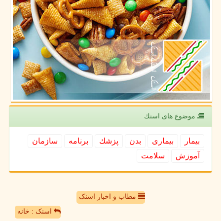
موضوع های اسنك
بیمار
بیماری
بدن
پزشك
برنامه
سازمان
آموزش
سلامت
مطاب و اخبار اسنک
اسنک : خانه