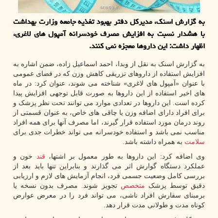
به گزارش اسنک، مدیرکل دفتر بهبود تغذیه جامعه وزارت بهداشت
با هشدار نسبت به افزایش مصرف خودسرانه آمپول های لاغری،
اظهار داشت: این داروها معجزه نمی کنند.
به گزارش اسنک به نقل از وبدا، احمد اسماعیل زاده، ضمن اشاره به
افزایش استفاده از داروهای تزریقی کاهش وزن که در فضای عمومی
با عنوان «آمپول های لاغری» شناخته می شوند، عنوان کرد: در ماه
های اخیر استفاده از این داروها به صورت قابل توجهی افزایش پیدا
کرده است. این داروها در تعدادی موارد می توانند تحت نظر پزشک و
برای افراد دارای اضافه وزن یا چاقی های خاص، به عنوان قسمتی از
روند درمان مورد استفاده قرار گیرند، اما مصرف آنها برای همه افراد
مناسب نمی باشد و استفاده خودسرانه می تواند خطرات جدی برای
سلامت
به همراه داشته باشد.
وی اضافه کرد: این داروها به طور معمول بر اشتها،
قند
خون و
عملکرد دستگاه گوارش اثر می گذارند و بنابراین تنها باید بعد از
بررسی کامل وضعیت جسمی فرد، انجام آزمایش های لازم و ارزیابی
دقیق توسط پزشک
متخصص
تجویز شوند. مصرف بدون نسخه یا
برمبنای سفارش افراد ناشی، می تواند فرد را در معرض عوارض
کوتاه مدت و طولانی مدت قرار دهد.