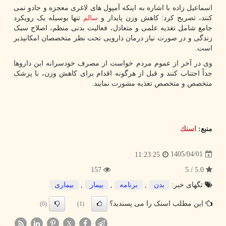
اسماعیل زاده با اشاره به اینکه آمپول های لاغری معجزه و جادو نمی
کنند، تصریح کرد: کاهش وزن پایدار و
سالم
تنها بوسیله یک رویکرد
جامع شامل تغذیه علمی و متعادل، فعالیت بدنی منظم، اصلاح سبک
زندگی و در صورت نیاز درمان دارویی تحت نظر متخصصان امکانپذیر
است.
وی در آخر از عموم مردم خواست از مصرف خودسرانه این داروها
جداً اجتناب کنند و قبل از هرگونه اقدام برای کاهش وزن، با پزشک
متخصص و متخصص تغذیه مشورت نمایند.
منبع:
اسنك
1405/04/01
11:23:25
157
5.0 / 5
تگهای خبر:
بدن
,
برنامه
,
بیمار
,
بیماری
این مطلب اسنک را می پسندید؟
(0)
(1)
X