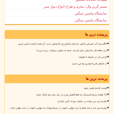
مستر گرین وال | مجری و طراح انواع دیوار سبز
نمایشگاه ماشین سنگین
نمایشگاه ماشین سنگین
پربیننده ترین ها
85درصد آب مصرفی کشور به بخش کشاورزی اختصاص دارد، آن هم با قیمت خیلی پایین
این دفعه اگر به کرمان سفر کردید، حتما به عنوان سوغات، زیره ببرید!
گرانی نان از شایعه تا حقیقت
از اختلال هرزه خواری چه می دانید
پربحث ترین ها
قیمت گندم تغییر نمود
12 هفته رژیم فستینگ به حفظ کاهش وزن در یک سال بعد کمک نماید
تغذیه پدر می تواند بر سلامت نوزاد تأثیر بگذارد
باورم نمی شد زنده بمانم و ثبت جهانی الموت را ببینم چوبک به تنهایی الموت را ثبت جهانی نکرد