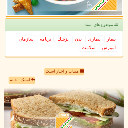
موضوع های اسنك
بیمار
بیماری
بدن
پزشك
برنامه
سازمان
آموزش
سلامت
مطاب و اخبار اسنک
اسنک : خانه