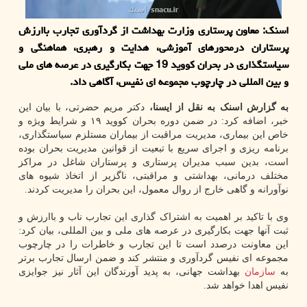
اسنك: معاون پرستاری وزارت بهداشت از گردآوری تجارب باارزش
پرستاران درمحورهای آموزشی، هدایت و رهبری، هماهنگی و
سیاستگذاری در بحران كووید 19 جهت بكارگیری در عرصه های ملی
و بین المللی در چارچوب مجموعه ای نفیس، آگاهی داد.
به گزارش اسنک به نقل از ایسنا،
دکتر مریم حضرتی، با بیان این
خبر، اضافه کرد: در ضمن دوره بحران کووید ۱۹ و شرایط ویژه و
خاص این بیماری، مدیریت مراقبت از بیماران مستلزم سیاستگذاری،
برنامه ریزی و اجرای سریع با تبعیت از قوانین مدیریت بحران بوده
است، بدین سبب مدیران پرستاری و پرستاران شاغل در مراکز
مختلف درمانی، بهداشتی و مراقبتی، ناگزیر از اتخاذ شیوه های
نوآورانه و گاهی خارج از روال معمول، این بحران را مدیریت کردند.
وی با تاکید بر اهمیت به اشتراک گذاری این تجارب ناب و باارزش و
ثبت آنها جهت بکارگیری در عرصه های ملی و بین المللی، بیان کرد:
این معاونت درصدد است تا این تجارب و خاطرات را در چارچوب
مجموعه ای نفیس گردآوری و منتشر کند و ضمن ارسال تجارب برتر
به
سازمان
بهداشت جهانی، به پدید آورندگان این آثار نیز جوایزی
نفیس اهدا خواهد شد.