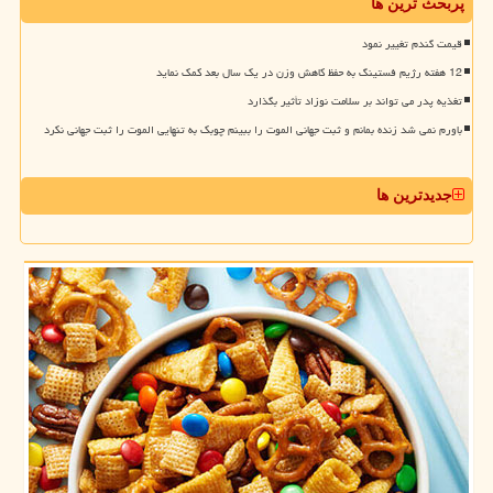
پربحث ترین ها
قیمت گندم تغییر نمود
12 هفته رژیم فستینگ به حفظ کاهش وزن در یک سال بعد کمک نماید
تغذیه پدر می تواند بر سلامت نوزاد تأثیر بگذارد
باورم نمی شد زنده بمانم و ثبت جهانی الموت را ببینم چوبک به تنهایی الموت را ثبت جهانی نکرد
جدیدترین ها