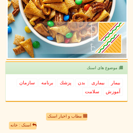
موضوع های اسنك
بیمار
بیماری
بدن
پزشك
برنامه
سازمان
آموزش
سلامت
مطاب و اخبار اسنک
اسنک : خانه